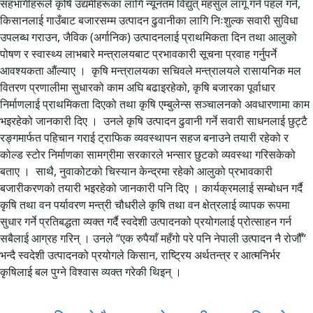
सहभागीहरूले कृषि उद्यमीहरूका लागि न्यूनतम विद्युत् महसुल लागू गर्न पहल गर्न,
किसानलाई गाउँबाट बजारसम्म उत्पादन ढुवानीका लागि निःशुल्क सवारी सुविधा
उपलब्ध गराउन, जैविक (अर्गानिक) उत्पादनलाई प्राथमिकता दिन तथा आलुको
पोषण र स्वास्थ्य लाभबारे मन्त्रालयबाट प्रभावकारी सूचना प्रवाह गर्नुपर्ने
आवश्यकता औंल्याए । कृषि मन्त्रालयका सचिवले मन्त्रालयले रासायनिक मल
वितरण प्रणालीमा सुधारको काम अघि बढाइरहेको, कृषि बजारका पूर्वाधार
निर्माणलाई प्राथमिकता दिएको तथा कृषि एम्बुलेन्स सञ्चालनको अवधारणामा काम
भइरहेको जानकारी दिए । उनले कृषि उत्पादन ढुवानी गर्ने सवारी साधनलाई छुट्टै
रङ्गमार्फत पहिचान गराई ट्राफिक व्यवस्थापन सहज बनाउने तयारी रहेको र
कोल्ड स्टोर निर्माणका सामग्रीमा सरकारले भन्सार छुटको व्यवस्था गरिसकेको
बताए । साथै, नुवाकोटको चिस्यान केन्द्रमा रहेको आलुको प्रभावकारी
बजारीकरणको तयारी भइरहेको जानकारी पनि दिए । कार्यक्रमलाई सम्बोधन गर्दै
कृषि तथा वन पर्यावरण मन्त्री चौधरीले कृषि तथा वन क्षेत्रलाई व्यापक रूपमा
सुधार गर्ने प्रतिबद्धता व्यक्त गर्दै स्वदेशी उत्पादनको प्रयोगलाई प्रोत्साहन गर्न
सबैलाई आग्रह गरिन् । उनले “एक रुपैयाँ महँगो परे पनि नेपाली उत्पादन नै रोजौँ“
भन्दै स्वदेशी उत्पादनको प्रयोगले किसान, राष्ट्रिय अर्थतन्त्र र आत्मनिर्भर
कृषिलाई बल पुग्ने विश्वास व्यक्त गरेकी थिइन् ।