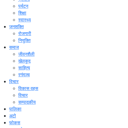
पर्यटन
शिक्षा
स्वास्थ्य
जनशक्ति
रोजगारी
नियुक्ति
समाज
जीवनशैली
खेलकुद
साहित्य
रगंमञ्च
विचार
विकास वहस
विचार
सम्पादकीय
पालिका
अटो
फोकस