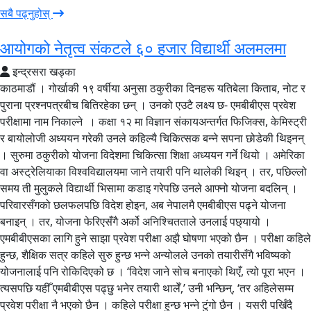
सबै पढ्नुहोस्
आयोगको नेतृत्व संकटले ६० हजार विद्यार्थी अलमलमा
इन्द्रसरा खड्का
काठमाडौं । गोर्खाकी १९ वर्षीया अनुसा ठकुरीका दिनहरू यतिबेला किताब, नोट र
पुराना प्रश्नपत्रबीच बितिरहेका छन् । उनको एउटै लक्ष्य छ- एमबीबीएस प्रवेश
परीक्षामा नाम निकाल्ने । कक्षा १२ मा विज्ञान संकायअन्तर्गत फिजिक्स, केमिस्ट्री
र बायोलोजी अध्ययन गरेकी उनले कहिल्यै चिकित्सक बन्ने सपना छोडेकी थिइनन्
। सुरुमा ठकुरीको योजना विदेशमा चिकित्सा शिक्षा अध्ययन गर्ने थियो । अमेरिका
वा अस्ट्रेलियाका विश्वविद्यालयमा जाने तयारी पनि थालेकी थिइन् । तर, पछिल्लो
समय ती मुलुकले विद्यार्थी भिसामा कडाइ गरेपछि उनले आफ्नो योजना बदलिन् ।
परिवारसँगको छलफलपछि विदेश होइन, अब नेपालमै एमबीबीएस पढ्ने योजना
बनाइन् । तर, योजना फेरिएसँगै अर्को अनिश्चितताले उनलाई पछ्यायो ।
एमबीबीएसका लागि हुने साझा प्रवेश परीक्षा अझै घोषणा भएको छैन । परीक्षा कहिले
हुन्छ, शैक्षिक सत्र कहिले सुरु हुन्छ भन्ने अन्योलले उनको तयारीसँगै भविष्यको
योजनालाई पनि रोकिदिएको छ । ‘विदेश जाने सोच बनाएको थिएँ, त्यो पूरा भएन ।
त्यसपछि यहीँ एमबीबीएस पढ्छु भनेर तयारी थालेँ,’ उनी भन्छिन्, ‘तर अहिलेसम्म
प्रवेश परीक्षा नै भएको छैन । कहिले परीक्षा हुन्छ भन्ने टुंगो छैन । यसरी पर्खिँदै