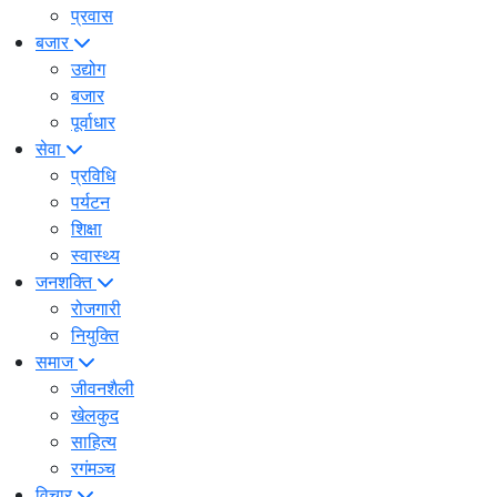
प्रवास
बजार
उद्योग
बजार
पूर्वाधार
सेवा
प्रविधि
पर्यटन
शिक्षा
स्वास्थ्य
जनशक्ति
रोजगारी
नियुक्ति
समाज
जीवनशैली
खेलकुद
साहित्य
रगंमञ्च
विचार