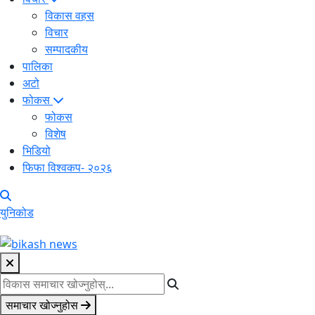
विकास वहस
विचार
सम्पादकीय
पालिका
अटो
फोकस
फोकस
विशेष
भिडियो
फिफा विश्वकप- २०२६
युनिकोड
समाचार खोज्नुहोस