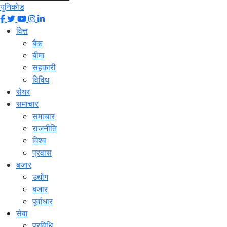
युनिकोड
वित्त
बैंक
बीमा
सहकारी
विविध
सेयर
समाचार
समाचार
राजनीति
विश्व
प्रवास
बजार
उद्योग
बजार
पूर्वाधार
सेवा
प्रविधि