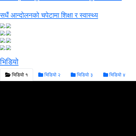
सधैं आन्दोलनको चपेटामा शिक्षा र स्वास्थ्य
भिडियो
भिडियो १
भिडियो २
भिडियो ३
भिडियो ४