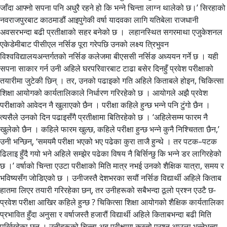
जाँदा आफ्नो सपना पनि अधुरै रहने हो कि भन्ने चिन्ता लाग्न थालेको छ।’ सिरहाको
नवराजपुरबाट काठमाडौं आइपुगेकी वर्षा यादवका लागि यतिबेला राजधानी
अवसरभन्दा बढी प्रतीक्षाको सहर बनेको छ । लहानस्थित सगरमाथा एजुकेशनल
एकेडेमीबाट पीसीएल नर्सिङ पूरा गरेपछि उनको लक्ष्य त्रिभुवन
विश्वविद्यालयअन्तर्गतको नर्सिङ कलेजमा बीएससी नर्सिङ अध्ययन गर्ने छ । यही
सपना साकार गर्न उनी अहिले घरपरिवारबाट टाढा बसेर दिनहुँ प्रवेश परीक्षाको
तयारीमा जुटेकी छिन् । तर, उनको पढाइको गति अहिले किताबले होइन, चिकित्सा
शिक्षा आयोगको कार्यतालिकाले निर्धारण गरिरहेको छ । आयोगले अझै प्रवेश
परीक्षाको आवेदन नै खुलाएको छैन । परीक्षा कहिले हुन्छ भन्ने पनि टुंगो छैन ।
त्यसैले उनको दिन पढाइसँगै प्रतीक्षामा बितिरहेको छ । ‘अहिलेसम्म फारम नै
खुलेको छैन । कहिले फारम खुल्छ, कहिले परीक्षा हुन्छ भन्ने कुनै निश्चितता छैन,’
उनी भन्छिन्, ‘समयमै परीक्षा भएको भए पढेका कुरा ताजै हुन्थे । तर पटक–पटक
ढिलाइ हुँदै गयो भने अहिले सम्झेर पढेका विषय नै बिर्सिन्छु कि भन्ने डर लागिरहेको
छ ।’ वर्षाको चिन्ता एउटा परीक्षाको मिति मात्र नभई उनको शैक्षिक यात्रा, समय र
भविष्यसँग जोडिएको छ । उनीजस्तै देशभरका सयौं नर्सिङ विद्यार्थी अहिले किताब
हातमा लिएर तयारी गरिरहेका छन्, तर उनीहरूको सबैभन्दा ठूलो प्रश्न एउटै छ-
प्रवेश परीक्षा आखिर कहिले हुन्छ ? चिकित्सा शिक्षा आयोगको शैक्षिक कार्यतालिका
प्रभावित हुँदा अनुसा र वर्षाजस्तै हजारौं विद्यार्थी अहिले किताबभन्दा बढी मिति
पर्खिरहेका छन् । उनीहरूको चिन्ता अब परीक्षामा कस्तो प्रश्न आउला भन्नेभन्दा