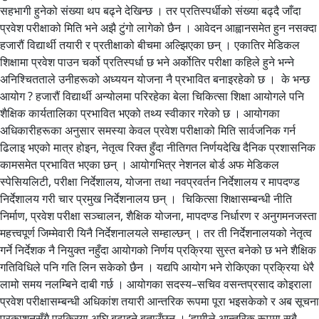
सहभागी हुनेको संख्या थप बढ्ने देखिन्छ । तर प्रतिस्पर्धीको संख्या बढ्दै जाँदा
प्रवेश परीक्षाको मिति भने अझै टुंगो लागेको छैन । आवेदन आह्वानसमेत हुन नसक्दा
हजारौं विद्यार्थी तयारी र प्रतीक्षाको बीचमा अल्झिएका छन् । एकातिर मेडिकल
शिक्षामा प्रवेश पाउन चर्को प्रतिस्पर्धा छ भने अर्कोतिर परीक्षा कहिले हुने भन्ने
अनिश्चितताले उनीहरूको अध्ययन योजना नै प्रभावित बनाइरहेको छ । के भन्छ
आयोग ? हजारौं विद्यार्थी अन्योलमा परिरहेका बेला चिकित्सा शिक्षा आयोगले पनि
शैक्षिक कार्यतालिका प्रभावित भएको तथ्य स्वीकार गरेको छ । आयोगका
अधिकारीहरूका अनुसार समस्या केवल प्रवेश परीक्षाको मिति सार्वजनिक गर्न
ढिलाइ भएको मात्र होइन, नेतृत्व रिक्त हुँदा नीतिगत निर्णयदेखि दैनिक प्रशासनिक
कामसमेत प्रभावित भएका छन् । आयोगभित्र नेशनल बोर्ड अफ मेडिकल
स्पेसियलिटी, परीक्षा निर्देशालय, योजना तथा नवप्रवर्तन निर्देशालय र मापदण्ड
निर्देशालय गरी चार प्रमुख निर्देशनालय छन् । चिकित्सा शिक्षासम्बन्धी नीति
निर्माण, प्रवेश परीक्षा सञ्चालन, शैक्षिक योजना, मापदण्ड निर्धारण र अनुगमनजस्ता
महत्त्वपूर्ण जिम्मेवारी यिनै निर्देशनालयले सम्हाल्छन् । तर ती निर्देशनालयको नेतृत्व
गर्ने निर्देशक नै नियुक्त नहुँदा आयोगको निर्णय प्रक्रिया सुस्त बनेको छ भने शैक्षिक
गतिविधिले पनि गति लिन सकेको छैन । यद्यपि आयोग भने रोकिएका प्रक्रिया धेरै
लामो समय नलम्बिने दाबी गर्छ । आयोगका सदस्य–सचिव वसन्तप्रसाद कोइराला
प्रवेश परीक्षासम्बन्धी अधिकांश तयारी आन्तरिक रूपमा पूरा भइसकेको र अब सूचना
प्रकाशनसँगै प्रक्रिया अघि बढाइने बताउँछन् । ‘हामीले आन्तरिक रूपमा सबै