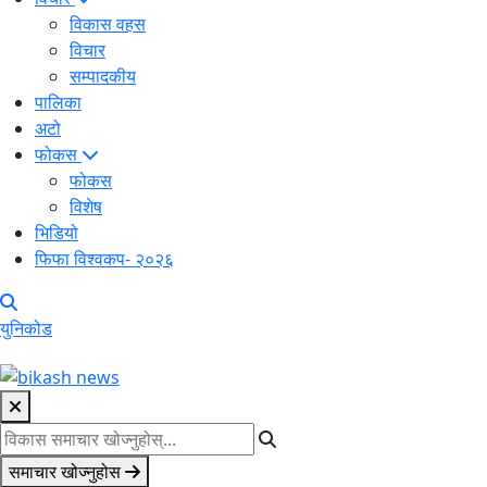
विकास वहस
विचार
सम्पादकीय
पालिका
अटो
फोकस
फोकस
विशेष
भिडियो
फिफा विश्वकप- २०२६
युनिकोड
समाचार खोज्नुहोस