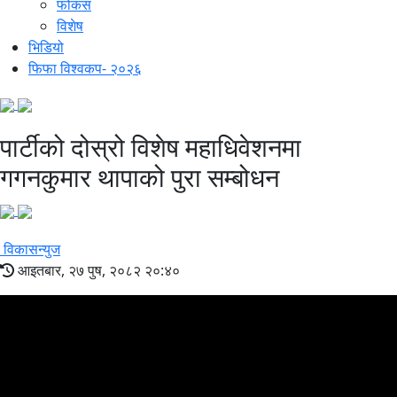
फोकस
विशेष
भिडियो
फिफा विश्वकप- २०२६
पार्टीको दोस्रो विशेष महाधिवेशनमा
गगनकुमार थापाको पुरा सम्बोधन
विकासन्युज
आइतबार, २७ पुष, २०८२ २०:४०