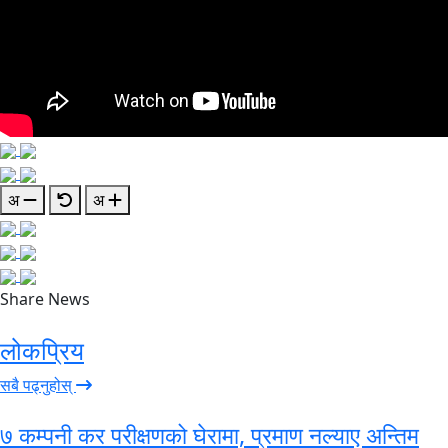
अ
अ
Share News
लोकप्रिय
सबै पढ्नुहोस्
७ कम्पनी कर परीक्षणको घेरामा, प्रमाण नल्याए अन्तिम