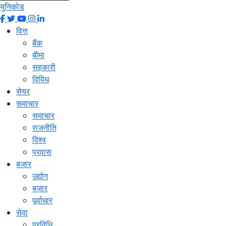
युनिकोड
वित्त
बैंक
बीमा
सहकारी
विविध
सेयर
समाचार
समाचार
राजनीति
विश्व
प्रवास
बजार
उद्योग
बजार
पूर्वाधार
सेवा
प्रविधि