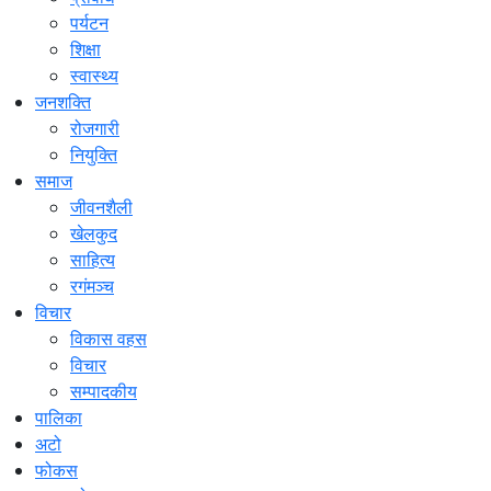
पर्यटन
शिक्षा
स्वास्थ्य
जनशक्ति
रोजगारी
नियुक्ति
समाज
जीवनशैली
खेलकुद
साहित्य
रगंमञ्च
विचार
विकास वहस
विचार
सम्पादकीय
पालिका
अटो
फोकस