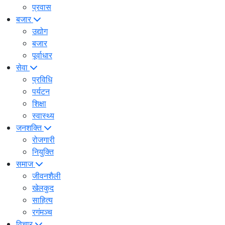
प्रवास
बजार
उद्योग
बजार
पूर्वाधार
सेवा
प्रविधि
पर्यटन
शिक्षा
स्वास्थ्य
जनशक्ति
रोजगारी
नियुक्ति
समाज
जीवनशैली
खेलकुद
साहित्य
रगंमञ्च
विचार