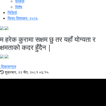
फोकस
विशेष
भिडियो
फिफा विश्वकप- २०२६
म हरेक कुरामा सक्षम छु तर यहाँ योग्यता र
क्षमताको कदर हुँदैन |
विकासन्युज
शुक्रबार, २२ चैत, २०८१ ०६:१५