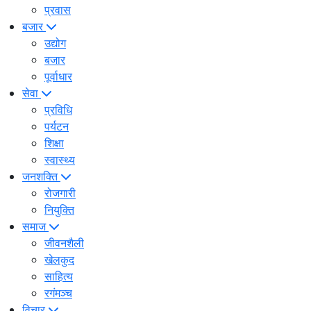
प्रवास
बजार
उद्योग
बजार
पूर्वाधार
सेवा
प्रविधि
पर्यटन
शिक्षा
स्वास्थ्य
जनशक्ति
रोजगारी
नियुक्ति
समाज
जीवनशैली
खेलकुद
साहित्य
रगंमञ्च
विचार