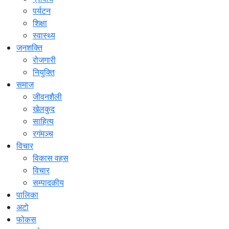
पर्यटन
शिक्षा
स्वास्थ्य
जनशक्ति
रोजगारी
नियुक्ति
समाज
जीवनशैली
खेलकुद
साहित्य
रगंमञ्च
विचार
विकास वहस
विचार
सम्पादकीय
पालिका
अटो
फोकस