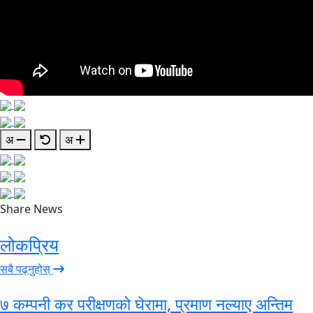
अ
अ
Share News
लोकप्रिय
सबै पढ्नुहोस्
७ कम्पनी कर परीक्षणको घेरामा, प्रमाण नल्याए अन्तिम