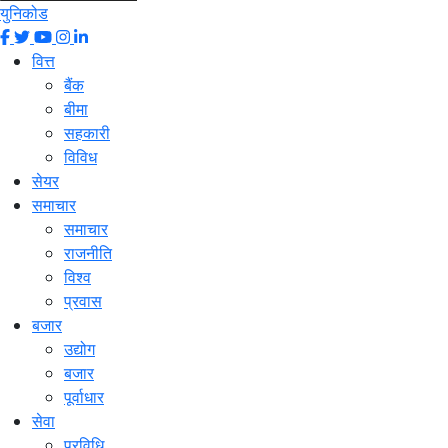
युनिकोड
वित्त
बैंक
बीमा
सहकारी
विविध
सेयर
समाचार
समाचार
राजनीति
विश्व
प्रवास
बजार
उद्योग
बजार
पूर्वाधार
सेवा
प्रविधि