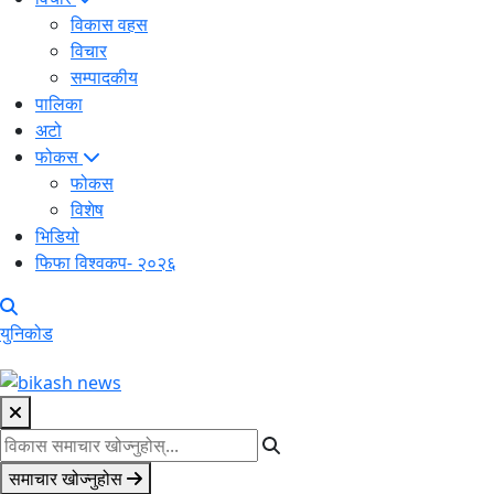
विकास वहस
विचार
सम्पादकीय
पालिका
अटो
फोकस
फोकस
विशेष
भिडियो
फिफा विश्वकप- २०२६
युनिकोड
समाचार खोज्नुहोस