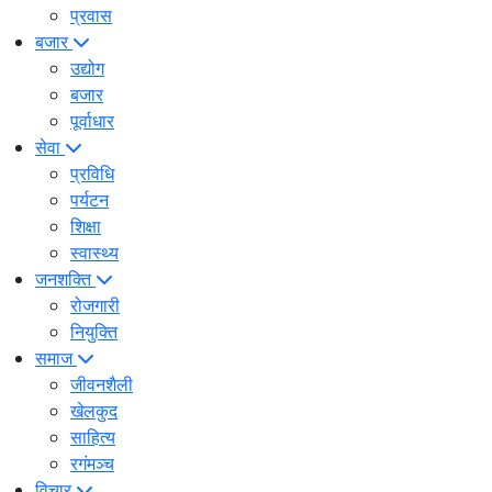
प्रवास
बजार
उद्योग
बजार
पूर्वाधार
सेवा
प्रविधि
पर्यटन
शिक्षा
स्वास्थ्य
जनशक्ति
रोजगारी
नियुक्ति
समाज
जीवनशैली
खेलकुद
साहित्य
रगंमञ्च
विचार