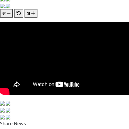
अ
अ
Share News