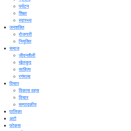
पर्यटन
शिक्षा
स्वास्थ्य
जनशक्ति
रोजगारी
नियुक्ति
समाज
जीवनशैली
खेलकुद
साहित्य
रगंमञ्च
विचार
विकास वहस
विचार
सम्पादकीय
पालिका
अटो
फोकस