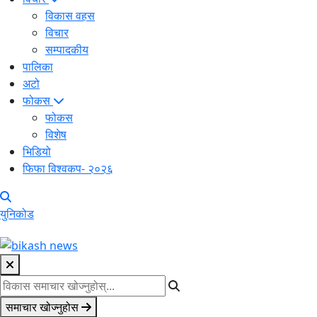
विकास वहस
विचार
सम्पादकीय
पालिका
अटो
फोकस
फोकस
विशेष
भिडियो
फिफा विश्वकप- २०२६
युनिकोड
समाचार खोज्नुहोस