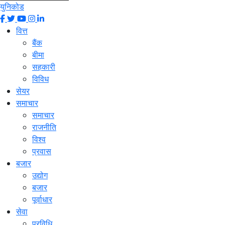
युनिकोड
वित्त
बैंक
बीमा
सहकारी
विविध
सेयर
समाचार
समाचार
राजनीति
विश्व
प्रवास
बजार
उद्योग
बजार
पूर्वाधार
सेवा
प्रविधि