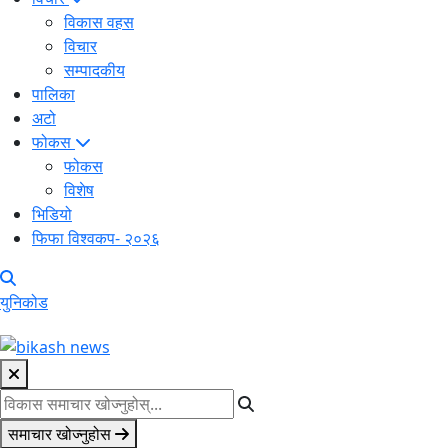
विकास वहस
विचार
सम्पादकीय
पालिका
अटो
फोकस
फोकस
विशेष
भिडियो
फिफा विश्वकप- २०२६
युनिकोड
समाचार खोज्नुहोस