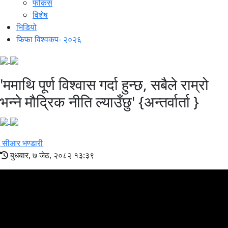
फोकस
विशेष
भिडियो
फिफा विश्वकप- २०२६
'ममाथि पूर्ण विश्वास गर्दा हुन्छ, सबैले राम्रो
भन्ने मौद्रिक नीति ल्याउँछु' {अन्तर्वार्ता }
सीआर भण्डारी
बुधबार, ७ जेठ, २०८२ १३:३९