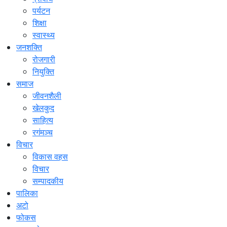
पर्यटन
शिक्षा
स्वास्थ्य
जनशक्ति
रोजगारी
नियुक्ति
समाज
जीवनशैली
खेलकुद
साहित्य
रगंमञ्च
विचार
विकास वहस
विचार
सम्पादकीय
पालिका
अटो
फोकस