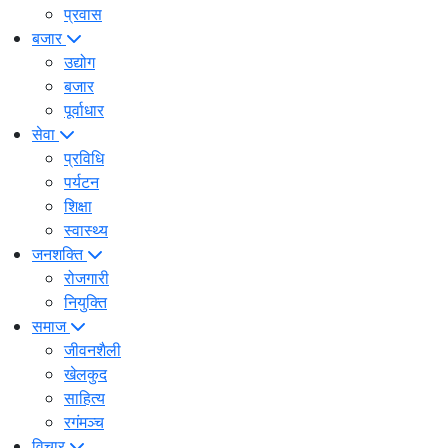
प्रवास
बजार
उद्योग
बजार
पूर्वाधार
सेवा
प्रविधि
पर्यटन
शिक्षा
स्वास्थ्य
जनशक्ति
रोजगारी
नियुक्ति
समाज
जीवनशैली
खेलकुद
साहित्य
रगंमञ्च
विचार