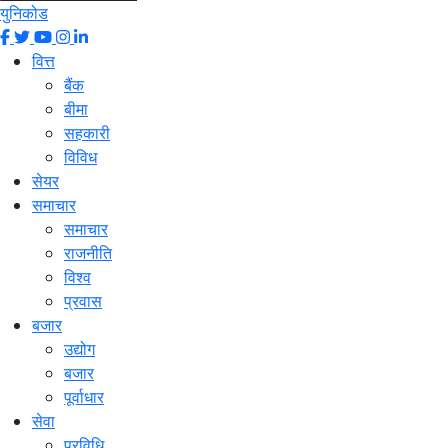
युनिकोड
वित्त
बैंक
बीमा
सहकारी
विविध
सेयर
समाचार
समाचार
राजनीति
विश्व
प्रवास
बजार
उद्योग
बजार
पूर्वाधार
सेवा
प्रविधि