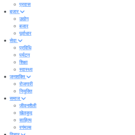
प्रवास
बजार
उद्योग
बजार
पूर्वाधार
सेवा
प्रविधि
पर्यटन
शिक्षा
स्वास्थ्य
जनशक्ति
रोजगारी
नियुक्ति
समाज
जीवनशैली
खेलकुद
साहित्य
रगंमञ्च
विचार