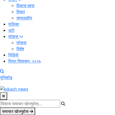
विकास वहस
विचार
सम्पादकीय
पालिका
अटो
फोकस
फोकस
विशेष
भिडियो
फिफा विश्वकप- २०२६
युनिकोड
समाचार खोज्नुहोस