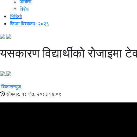
फोकस
विशेष
भिडियो
फिफा विश्वकप- २०२६
यसकारण विद्यार्थीको रोजाइमा ट
विकासन्युज
सोमबार, १८ जेठ, २०८३ १४:०९