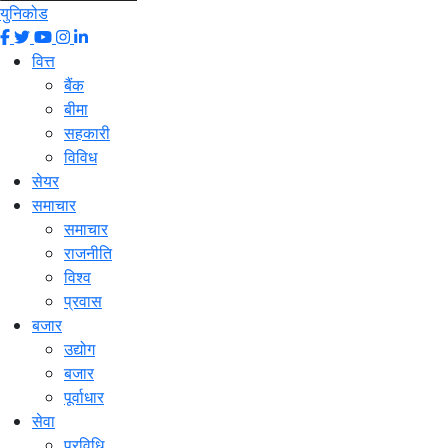
युनिकोड
वित्त
बैंक
बीमा
सहकारी
विविध
सेयर
समाचार
समाचार
राजनीति
विश्व
प्रवास
बजार
उद्योग
बजार
पूर्वाधार
सेवा
प्रविधि