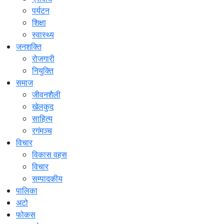
पर्यटन
शिक्षा
स्वास्थ्य
जनशक्ति
रोजगारी
नियुक्ति
समाज
जीवनशैली
खेलकुद
साहित्य
रगंमञ्च
विचार
विकास वहस
विचार
सम्पादकीय
पालिका
अटो
फोकस