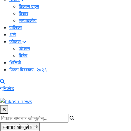
विकास वहस
विचार
सम्पादकीय
पालिका
अटो
फोकस
फोकस
विशेष
भिडियो
फिफा विश्वकप- २०२६
युनिकोड
समाचार खोज्नुहोस