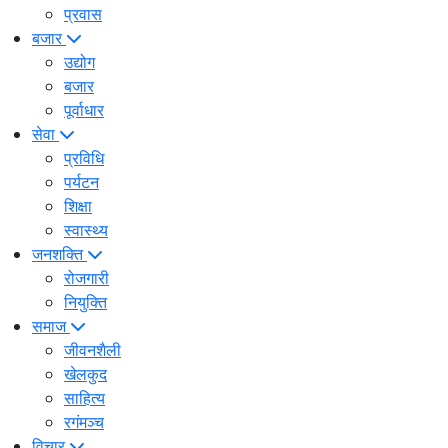
प्रवास
बजार
उद्योग
बजार
पूर्वाधार
सेवा
प्रविधि
पर्यटन
शिक्षा
स्वास्थ्य
जनशक्ति
रोजगारी
नियुक्ति
समाज
जीवनशैली
खेलकुद
साहित्य
रगंमञ्च
विचार