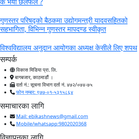
के भयो छलफल ?
गुणस्तर परिषद्को बैठकमा उद्योगमन्त्री यादवसहितको
सहभागिता, विभिन्न गुणस्तर मापदण्ड स्वीकृत
विश्वविद्यालय अनुदान आयोगका अध्यक्ष केसीले लिए शपथ
सम्पर्क
विकास मिडिया प्रा. लि.
बागबजार, काठमाडौं ।
दर्ता नं.: सूचना विभाग दर्ता नं. ४७२/०७४-७५
फोन नम्बर: ९७७-०१-५३१५८६४
समाचारका लागि
Mail:
ebikashnews@gmail.com
Mobile/whatsapp:9802020368
विज्ञापनका लागि