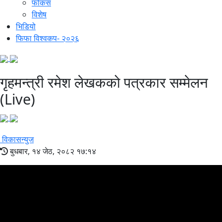
फोकस
विशेष
भिडियो
फिफा विश्वकप- २०२६
गृहमन्त्री रमेश लेखकको पत्रकार सम्मेलन
(Live)
विकासन्युज
बुधबार, १४ जेठ, २०८२ १७:१४