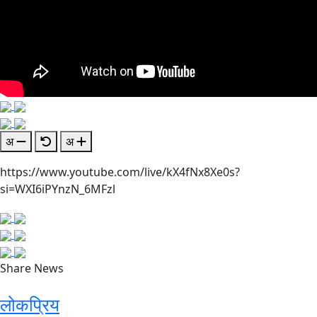
अ
अ
https://www.youtube.com/live/kX4fNx8Xe0s?
si=WXI6iPYnzN_6MFzl
Share News
लोकप्रिय