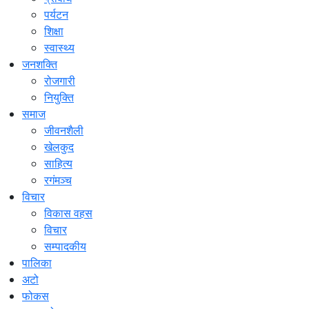
पर्यटन
शिक्षा
स्वास्थ्य
जनशक्ति
रोजगारी
नियुक्ति
समाज
जीवनशैली
खेलकुद
साहित्य
रगंमञ्च
विचार
विकास वहस
विचार
सम्पादकीय
पालिका
अटो
फोकस