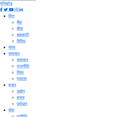
युनिकोड
वित्त
बैंक
बीमा
सहकारी
विविध
सेयर
समाचार
समाचार
राजनीति
विश्व
प्रवास
बजार
उद्योग
बजार
पूर्वाधार
सेवा
प्रविधि