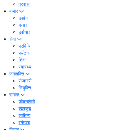
प्रवास
बजार
उद्योग
बजार
पूर्वाधार
सेवा
प्रविधि
पर्यटन
शिक्षा
स्वास्थ्य
जनशक्ति
रोजगारी
नियुक्ति
समाज
जीवनशैली
खेलकुद
साहित्य
रगंमञ्च
विचार