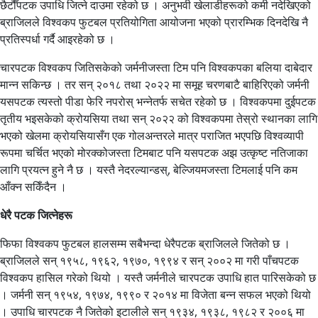
छैटौँपटक उपाधि जित्ने दाउमा रहेको छ । अनुभवी खेलाडीहरूको कमी नदेखिएको
ब्राजिलले विश्वकप फुटबल प्रतियोगिता आयोजना भएको प्रारम्भिक दिनदेखि नै
प्रतिस्पर्धा गर्दै आइरहेको छ ।
चारपटक विश्वकप जितिसकेको जर्मनीजस्ता टिम पनि विश्वकपका बलिया दाबेदार
मान्न सकिन्छ । तर सन् २०१८ तथा २०२२ मा समूह चरणबाटै बाहिरिएको जर्मनी
यसपटक त्यस्तो पीडा फेरि नपरोस् भन्नेतर्फ सचेत रहेको छ । विश्वकपमा दुईपटक
तृतीय भइसकेको क्रोयसिया तथा सन् २०२२ को विश्वकपमा तेस्रो स्थानका लागि
भएको खेलमा क्रोयसियासँग एक गोलअन्तरले मात्र पराजित भएपछि विश्वव्यापी
रूपमा चर्चित भएको मोरक्कोजस्ता टिमबाट पनि यसपटक अझ उत्कृष्ट नतिजाका
लागि प्रयत्न हुने नै छ । यस्तै नेदरल्यान्डस्, बेल्जियमजस्ता टिमलाई पनि कम
आँक्न सकिँदैन ।
धेरै पटक जित्नेहरू
फिफा विश्वकप फुटबल हालसम्म सबैभन्दा धेरैपटक ब्राजिलले जितेको छ ।
ब्राजिलले सन् १९५८, १९६२, १९७०, १९९४ र सन् २००२ मा गरी पाँचपटक
विश्वकप हासिल गरेको थियो । यस्तै जर्मनीले चारपटक उपाधि हात पारिसकेको छ
। जर्मनी सन् १९५४, १९७४, १९९० र २०१४ मा विजेता बन्न सफल भएको थियो
। उपाधि चारपटक नै जितेको इटालीले सन् १९३४, १९३८, १९८२ र २००६ मा