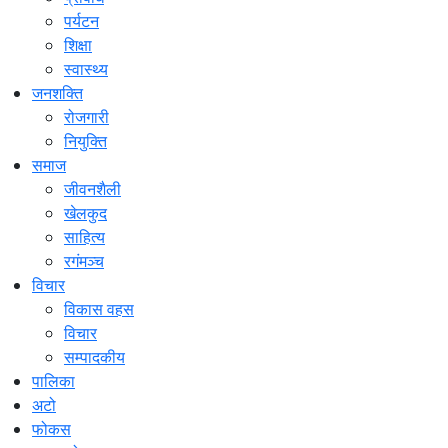
पर्यटन
शिक्षा
स्वास्थ्य
जनशक्ति
रोजगारी
नियुक्ति
समाज
जीवनशैली
खेलकुद
साहित्य
रगंमञ्च
विचार
विकास वहस
विचार
सम्पादकीय
पालिका
अटो
फोकस