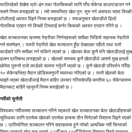
फालिरहेको देखेमा थ्रो–इन तथा गोलकिकको लागि पाँच सेकेन्ड काउन्टडाउन गर्न
सक्ने नियम बनाइएको छ । त्यो समयभित्र खेल पुनः सुरु गर्न असफल भएमा विपक्षी
टोलीलाई अवसर दिइने नियम बनाइएको छ । यसअनुसार खेलाडीले ढिलो
गोलकिक प्रहार गरे विपक्षी टिमलाई कर्नर किकको अवसर प्रदान गरिने छ ।
खेल सञ्चालनका क्रममा रेफ्रीका निर्णयहरूको समीक्षा भिडियो सहायक रेफ्रीले
गर्न सक्नेछन् । यसरी रेफ्रीले खेल सञ्चालन हुँदा देखाएका पहेँलो तथा रातो
कार्डबारे पनि समीक्षा गर्न सकिने भएको छ । खेलका बेला कुनै पनि खेलाडीलाई मुख
ढाक्न प्रतिबन्ध लगाइएको छ । खेलको समयमा कुनै खेलाडीले आफ्नो मुख हातले
छोपेमा तुरुन्तै रातो कार्डको सामना गर्नुपर्ने भएको छ । कुनै खेलाडी परिवर्तन गरिँदा
१० सेकेन्डभित्र मैदान छोडिसक्नुपर्ने व्यवस्था गरिएको छ । यस्तै खेलको बेला
घाइते भएका खेलाडीलाई मैदान बाहिर उपचार गरिसकेपछि कम्तीमा ६० सेकेन्डसम्म
मैदानबाट बाहिरै रहनुपर्ने नियम बनाईएको छ ।
गर्मीको चुनौती
विश्वकप गर्मीयाममा सञ्चालन गरिने भएकाले खेल सञ्चालनका बेला खेलाडीहरूको
सुविधाका लागि प्रत्येक खेलको प्रत्येक हाफमा तीन मिनेटको विश्राम दिइने भएको
छ । प्रतियोगिता सञ्चालन गरिने सहरहरूमा हुने गरेको अत्यधिक गर्मी चिन्ताको
विषय भएकाले खेल सुरु भएको २२औँ तथा ६७औँ मिनेटमा विश्राम दिइने व्यवस्था