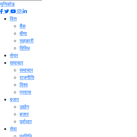
युनिकोड
वित्त
बैंक
बीमा
सहकारी
विविध
सेयर
समाचार
समाचार
राजनीति
विश्व
प्रवास
बजार
उद्योग
बजार
पूर्वाधार
सेवा
प्रविधि