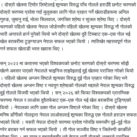
। दोस्रो खेलमा टिमोर लिष्टेलाई शून्यका विरुद्ध पाँच गोलले हराउँदै छनोट चरणको
दोस्रो चरणमा प्रवेश गर्दा मुलुकका लागि गोल प्रहार गर्ने खेलाडीहरूमा अनिल
गुरुङ, जुमानु राई, भोला सिलवाल, जगजित श्रेष्ठ र सुजल श्रेष्ठ थिए । दोस्रो
चरणको पहिलो खेलमा नेपाल जोर्डनसँग पहिलो खेलमा शून्यका विरुद्ध नौ गोलको
भारी अन्तरले हार्न पुगेको थियो भने दोस्रो खेलमा दुवै टिमबाट एक–एक गोल भई
खेल बराबरीमा टुङ्ग्याउन नेपाल सफल भएको थियो । त्यतिखेर महत्तवपूर्ण गोल
गर्न सफल खेलाडी भरत खवास थिए ।
सन् २०२२ मा कतारमा भएको विश्वकपको छनोट चरणको दोस्रो चरणमा सोझै
खेल्ने अवसर पाएको नेपालले चाइनिज ताइपेइलाई दुई खेलमा पराजित गरेको थियो
। पहिलो खेलमा अन्जन विष्टले शून्यका विरुद्ध दुई गोल प्रहार गरेका थिए भने
दोस्रो खेलमा अन्जन विष्ट र नवयुग श्रेष्ठको गोलको मद्दतले नेपाल शून्यका विरुद्ध
दुई गोलले विजयी भएको थियो । सन् २०२६ को फिफा विश्वकपको प्रारम्भिक
चरणमा नेपाल र लाओस दुवैतर्फबाट एक–एक गोल भई खेल बराबरीमा टुङ्गिएको
थियो । नेपालका लागि उक्त गोल अन्जन विष्टले गरेका थिए । दोस्रो खेलमा
मनिष डाँगीको गोलद्वारा नेपाल लाओसलाई शून्यका विरुद्ध एक गोलले हराउन सफल
भएको थियो । यसरी नेपाल दोस्रो चरणमा प्रवेश गरेपछि यमनसँग दुई–दुई गोल
गरेर बराबर गर्न सफल भएको थियो । ती गोल सञ्जीव विष्ट र जिलेस्पी कार्कीले
गरेका थिए । तर यमन र बहराईनसँग भने नेपाल भारी गोलको अन्तरले पराजित