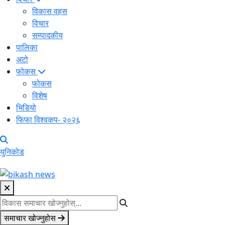
विकास वहस
विचार
सम्पादकीय
पालिका
अटो
फोकस
फोकस
विशेष
भिडियो
फिफा विश्वकप- २०२६
युनिकोड
समाचार खोज्नुहोस