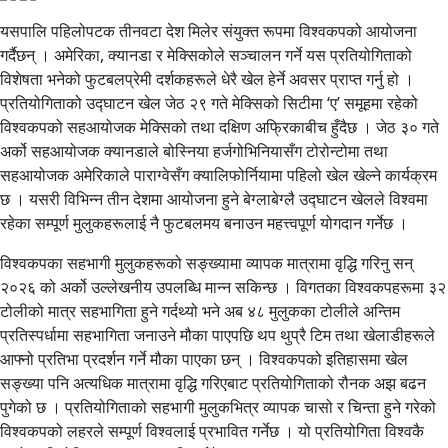
यसपालि पहिलोपटक तीनवटा देश मिलेर संयुक्त रूपमा विश्वकपको आयोजना
गर्दैछन् । अमेरिका, क्यानडा र मेक्सिकोले सञ्चालन गर्ने यस प्रतियोगिताको
विशेषता भनेको फुटबलप्रेमी दर्शकहरूले धेरै खेल हेर्ने अवसर प्राप्त गर्नु हो ।
प्रतियोगिताको उद्घाटन खेल जेठ २९ गते मेक्सिको सिटीमा ‘ए’ समूहमा रहेको
विश्वकपको सहआयोजक मेक्सिको तथा दक्षिण अफ्रिकाबीच हुँदैछ । जेठ ३० गते
अर्को सहआयोजक क्यानडाले बोस्निया हर्जगोभिनियासँग टोरोन्टोमा तथा
सहआयोजक अमेरिकाले पाराग्वेसँग क्यालिफोर्नियामा पहिलो खेल खेल्ने कार्यक्रम
छ । यसरी विभिन्न तीन देशमा आयोजना हुने बेग्लाबेग्लै उद्घाटन खेलले विश्वमा
रहेका सम्पूर्ण मुलुकहरूलाई नै फुटबलमय बनाउन महत्त्वपूर्ण योगदान गर्नेछ ।
विश्वकपका सहभागी मुलुकहरूको सङ्ख्यामा व्यापक मात्रामा वृद्धि गरिनु सन्
२०२६ को अर्को उल्लेखनीय उपलब्धि मान्न सकिन्छ । विगतका विश्वकपहरूमा ३२
टोलीको मात्र सहभागिता हुने गर्दथ्यो भने अब ४८ मुलुकका टोलीले अन्तिम
प्रतिस्पर्धामा सहभागिता जनाउने मौका पाएपछि थप थुप्रै टिम तथा खेलाडीहरूले
आफ्नो प्रतिभा प्रदर्शन गर्ने मौका पाएका छन् । विश्वकपको इतिहासमा खेल
सङ्ख्या पनि अत्यधिक मात्रामा वृद्धि गरिएबाट प्रतियोगिताको रौनक अझ बढन
पुगेको छ । प्रतियोगिताको सहभागी मुलुकभित्र व्यापक चासो र चिन्ता हुने गरेको
विश्वकपको लहरले सम्पूर्ण विश्वलाई प्रभावित गर्नेछ । यो प्रतियोगिता विश्वकै