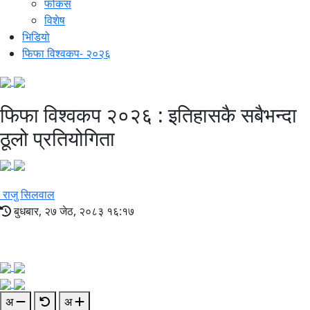
फोकस
विशेष
भिडियो
फिफा विश्वकप- २०२६
फिफा विश्वकप २०२६ : इतिहासकै सबैभन्दा
ठूलो प्रतियोगिता
राजु सिलवाल
बुधबार, २७ जेठ, २०८३ १६:१७
अ
अ