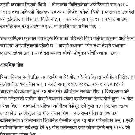
ट्रफी कब्जामा लिएको थियो । तीनपटक जितिसकेको अर्जेन्टिनाले सन् १९७८,
१९८६ तथा अघिल्लो विश्वकप २०२२ मा विजेता बनेको थियो । फ्रान्स र उरुग्वेले
भने दुईदुईपटक विश्वकप जितेका छन् । फ्रान्सले सन् १९९८ र २०१८ मा तथा
उरुग्वेले सन् १९३० तथा १९५० मा उपाधि हात पारेका थिए ।
अन्तरराष्ट्रिय फुटबल महासङ्घ फिफाको पछिल्लो विश्व वरियताक्रममा अर्जेन्टिना
सबैभन्दा अग्रपङ्क्तिमा रहेको छ । दोस्रो स्थानमा स्पेन तथा तेस्रो स्थानमा
फ्रान्स रहेका छन् । यस्तै इङ्ग्ल्यान्ड चौथो, पोर्चुगल पाँचौँ स्थानमा छन् ।
अत्यधिक गोल
फिफा विश्वकपको इतिहासमा सबैभन्दा धेरै गोल गरेको इतिहास जर्मनीका मिरोस्लाभ
क्लोसले कायम गरेका छन् । उनले सन् २००२, २००६, २०१० र २०१४ गरी
चारवटा विश्वकपमा कुल १६ गोल गरेर कीर्तिमान राखेका थिए । विश्वकपमा धेरै
गोल गर्नेहरूको सूचीमा दोस्रो स्थानमा रहेका ब्राजिलका रोनाल्डोले कुल १५ गोल
गरेका थिए । तत्कालीन पश्चिम जर्मनीका गेर्ड मुलरले कुल १४ गोल, फ्रान्सका
जष्ट फोन्टाइनले कुल १३ गोल गरेका थिए । हालसम्म पाँचवटा विश्वकप
खेलिसकेका अर्जेन्टिनाका लिओनेल मेस्सीले कुल १३ गोल गरिसकेका छन् । एउटै
प्रतियोगितामा सबैभन्दा धेरै १३ गोल फ्रान्सका जष्ट फोन्टाइनले सन् १९५८ को
विश्वकपमा गरेका थिए ।