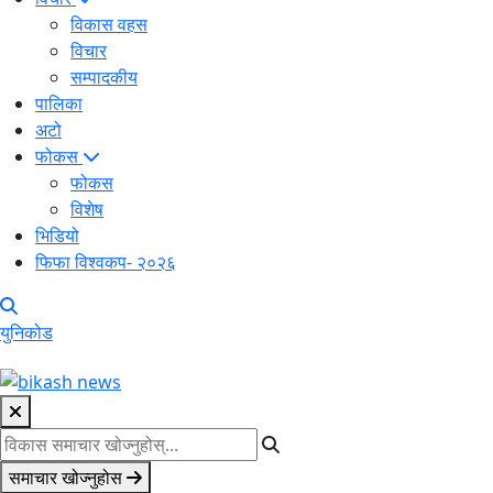
विकास वहस
विचार
सम्पादकीय
पालिका
अटो
फोकस
फोकस
विशेष
भिडियो
फिफा विश्वकप- २०२६
युनिकोड
समाचार खोज्नुहोस