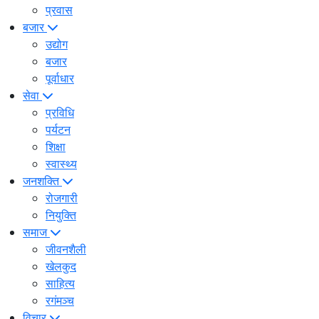
प्रवास
बजार
उद्योग
बजार
पूर्वाधार
सेवा
प्रविधि
पर्यटन
शिक्षा
स्वास्थ्य
जनशक्ति
रोजगारी
नियुक्ति
समाज
जीवनशैली
खेलकुद
साहित्य
रगंमञ्च
विचार