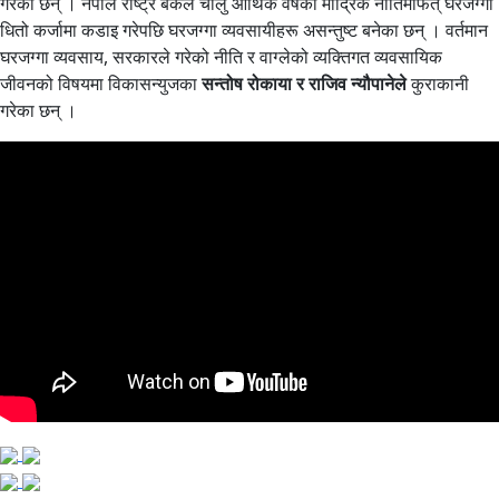
गरेका छन् । नेपाल राष्ट्र बैंकले चालु आर्थिक वर्षको मौद्रिक नीतिमार्फत् घरजग्गा
धितो कर्जामा कडाइ गरेपछि घरजग्गा व्यवसायीहरू असन्तुष्ट बनेका छन् । वर्तमान
घरजग्गा व्यवसाय, सरकारले गरेको नीति र वाग्लेको व्यक्तिगत व्यवसायिक
जीवनको विषयमा विकासन्युजका
सन्तोष रोकाया र राजिव न्यौपानेले
कुराकानी
गरेका छन् ।