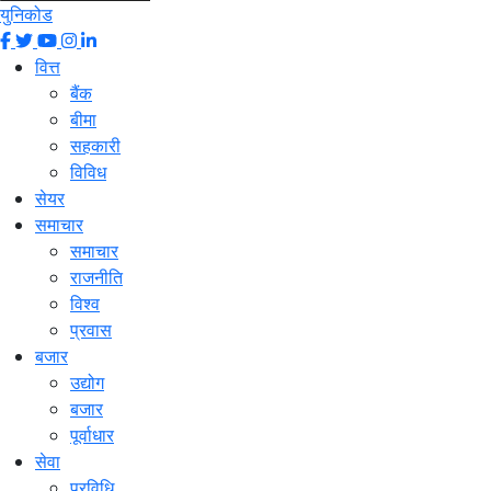
युनिकोड
वित्त
बैंक
बीमा
सहकारी
विविध
सेयर
समाचार
समाचार
राजनीति
विश्व
प्रवास
बजार
उद्योग
बजार
पूर्वाधार
सेवा
प्रविधि