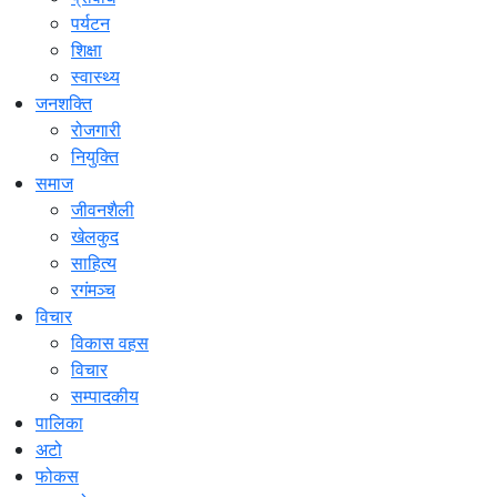
पर्यटन
शिक्षा
स्वास्थ्य
जनशक्ति
रोजगारी
नियुक्ति
समाज
जीवनशैली
खेलकुद
साहित्य
रगंमञ्च
विचार
विकास वहस
विचार
सम्पादकीय
पालिका
अटो
फोकस