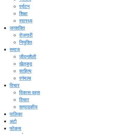
पर्यटन
शिक्षा
स्वास्थ्य
जनशक्ति
रोजगारी
नियुक्ति
समाज
जीवनशैली
खेलकुद
साहित्य
रगंमञ्च
विचार
विकास वहस
विचार
सम्पादकीय
पालिका
अटो
फोकस