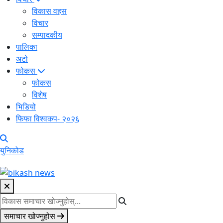
विकास वहस
विचार
सम्पादकीय
पालिका
अटो
फोकस
फोकस
विशेष
भिडियो
फिफा विश्वकप- २०२६
युनिकोड
समाचार खोज्नुहोस