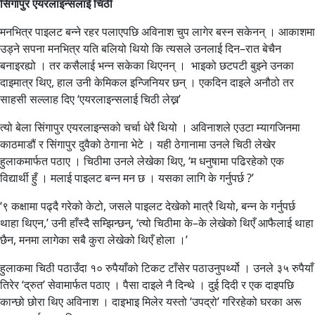
सिंगापुर एयरलाइन्सलाई चिठी
मनभित्र पाइलट बन्ने रहर पलाएपछि अविनाश चुप लागेर बस्न सकेनन् । आकाशमा
उड्ने सपना मनभित्र यति बलियो थियो कि त्यसले उनलाई दिन–रात बेचैन
बनाइरह्यो । तर कसैलाई भन्न सकेका थिएनन् । भाइको छटपटी बुझ्ने उनका
दाइमात्र थिए, हाल उनी केमिकल इन्जिनियर छन् । एकदिन दाइले अनौठो तर
साहसी सल्लाह दिए ‘एयरलाइन्सलाई चिठी लेख्न’
त्यो बेला सिंगापुर एयरलाइन्सको चर्चा धेरै थियो । अविनाशले एउटा म्यागजिनमा
काठमाडौं र सिंगापुर दुवैको ठेगाना भेटे । यही ठेगानामा उनले चिठी लेखेर
हुलाकमार्फत पठाए । चिठीमा उनले लेखेका थिए, ‘म धनुषामा पढिरहेको एक
विद्यार्थी हुँ । मलाई पाइलट बन्न मन छ । यसका लागि के गर्नुपर्छ ?’
‘९ कक्षामा पढ्दै गरेको केटो, जसले पाइलट देखेको मात्रै थियो, बन्न के गर्नुपर्छ
थाहा थिएन,’ उनी हाँस्दै सम्झिन्छन्, ‘त्यो चिठीमा के–के लेखेको थिएँ आफैलाई थाहा
छैन, मनमा लागेका सबै कुरा लेखेको थिएँ होला ।’
हुलाकमा चिठी पठाउँदा १० रुपैयाँको टिकट टाँसेर पठाउनुपर्थ्यो । उनले ३५ रुपैयाँ
तिरेर ‘द्रुत’ सेवामार्फत पठाए । पैसा दाइले नै दिन्थे । दुई दिदी र एक दाइपछि
कान्छो छोरा थिए अविनाश । दाइभाइ मिलेर यस्तो ‘उपद्रो’ गरिरहेको घरका अरू