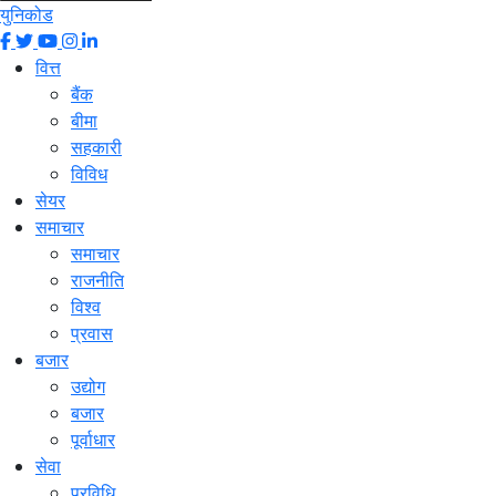
युनिकोड
वित्त
बैंक
बीमा
सहकारी
विविध
सेयर
समाचार
समाचार
राजनीति
विश्व
प्रवास
बजार
उद्योग
बजार
पूर्वाधार
सेवा
प्रविधि