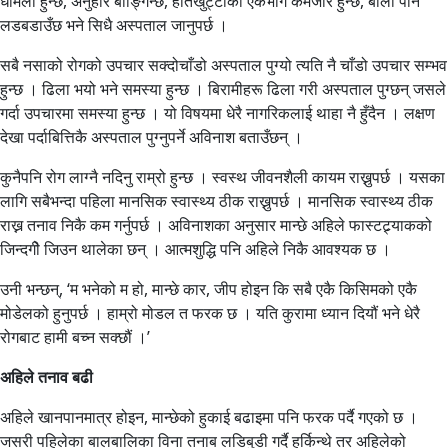
धमिलो हुन्छ, अनुहार बाङ्गिन्छ, हातखुट्टाको एकभाग कमजोर हुन्छ, बोली पनि
लडबडाउँछ भने सिधै अस्पताल जानुपर्छ ।
सबै नसाको रोगको उपचार सक्दोचाँडो अस्पताल पुग्यो त्यति नै चाँडो उपचार सम्भव
हुन्छ । ढिला भयो भने समस्या हुन्छ । बिरामीहरू ढिला गरी अस्पताल पुग्छन् जसले
गर्दा उपचारमा समस्या हुन्छ । यो विषयमा धेरै नागरिकलाई थाहा नै हुँदैन । लक्षण
देखा पर्दाबित्तिकै अस्पताल पुग्नुपर्ने अविनाश बताउँछन् ।
कुनैपनि रोग लाग्नै नदिनु राम्रो हुन्छ । स्वस्थ जीवनशैली कायम राख्नुपर्छ । यसका
लागि सबैभन्दा पहिला मानसिक स्वास्थ्य ठीक राख्नुपर्छ । मानसिक स्वास्थ्य ठीक
राख्न तनाव निकै कम गर्नुपर्छ । अविनाशका अनुसार मान्छे अहिले फास्टट्र्याकको
जिन्दगीे जिउन थालेका छन् । आत्मशुद्धि पनि अहिले निकै आवश्यक छ ।
उनी भन्छन्, ‘म भनेको म हो, मान्छे कार, जीप होइन कि सबै एकै किसिमको एकै
मोडेलको हुनुपर्छ । हाम्रो मोडल त फरक छ । यति कुरामा ध्यान दियौं भने धेरै
रोगबाट हामी बच्न सक्छौं ।’
अहिले तनाव बढी
अहिले खानपानमात्र होइन, मान्छेको हुकाई बढाइमा पनि फरक पर्दै गएको छ ।
जसरी पहिलेका बालबालिका विना तनाब लडिबुडी गर्दै हुर्किन्थे तर अहिलेको