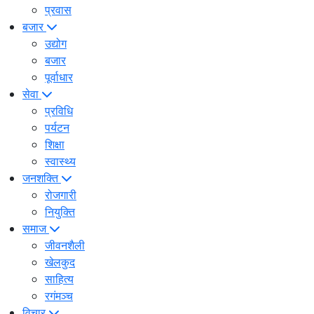
प्रवास
बजार
उद्योग
बजार
पूर्वाधार
सेवा
प्रविधि
पर्यटन
शिक्षा
स्वास्थ्य
जनशक्ति
रोजगारी
नियुक्ति
समाज
जीवनशैली
खेलकुद
साहित्य
रगंमञ्च
विचार