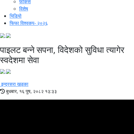
फोकस
विशेष
भिडियो
फिफा विश्वकप- २०२६
पाइलट बन्ने सपना, विदेशको सुविधा त्यागेर
स्वदेशमा सेवा
इन्द्रसरा खड्का
बुधबार, १६ पुष, २०८२ १३:३३