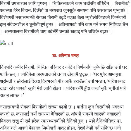
बिरामी उपचारका लागि पुग्छन् । चिकित्सकको काम घडीसँग बाँधिदैन । बिरामीको
अवस्था हेरेर बिहान, दिउँसो वा मध्यरात जुनसुकै समयमा पनि अस्पताल पुग्नुपर्छ ।
विशेषगरी नसासम्बन्धी रोगका बिरामी बढ्दै गएका बेला न्यूरोलोजिष्टको जिम्मेवारी
झन् संवेदनशील र चुनौतीपूर्ण हुन्छ । अविनाशको पनि काम गर्ने समय निश्चित छैन
। अस्पतालमा बिरामीको चाप बढेसँगै उनको खटाइ पनि उत्तिकै बढ्छ ।
डा. अविनाश चन्द्र
दिनभरि गम्भीर बिरामी, चिन्तित परिवार र कठिन निर्णयसँग जुधेपछि साँझ उनी घर
फर्किन्छन् । त्यतिबेला अस्पतालको तनाव ढोकामै छुट्छ । ‘घर पुगेर आमाबुवा,
श्रीमती र छोरीलाई देख्दा दिनभरको पीर आफै हराउँछ,’ उनी भन्छन्, ‘परिवारबाट
टाढा रहेर पाएको खुसी मेरो लागि होइन । परिवारसँगै हुँदा जस्तोसुकै चुनौती पनि
सहज लाग्छ ।’
नसासम्बन्धी रोगका बिरामीको संख्या बढ्दो छ । वार्डमा कुन बिरामीको अवस्था
कस्तो छ, कसलाई नयाँ समस्या देखिएको छ, औषधी समयमै खाएको नखाएको
विवरण राख्नु यी सबै हरेक स्वास्थ्यकर्मीको दैनिकी हुन् । यही दैनिकीभित्र डा.
अविनाशले आफ्नो पेशागत जिम्मेवारी मात्र होइन, देशमै केही गर्न सकिन्छ भन्ने