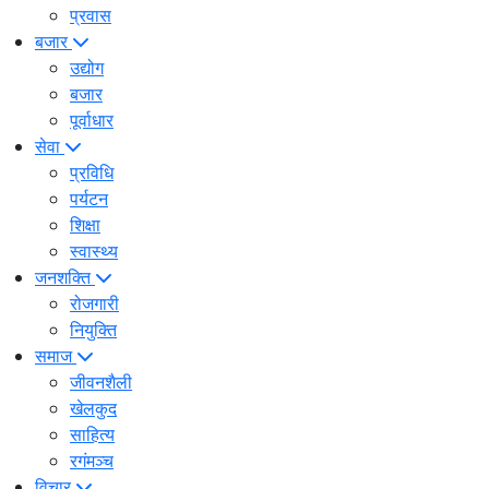
प्रवास
बजार
उद्योग
बजार
पूर्वाधार
सेवा
प्रविधि
पर्यटन
शिक्षा
स्वास्थ्य
जनशक्ति
रोजगारी
नियुक्ति
समाज
जीवनशैली
खेलकुद
साहित्य
रगंमञ्च
विचार