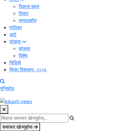
विकास वहस
विचार
सम्पादकीय
पालिका
अटो
फोकस
फोकस
विशेष
भिडियो
फिफा विश्वकप- २०२६
युनिकोड
समाचार खोज्नुहोस