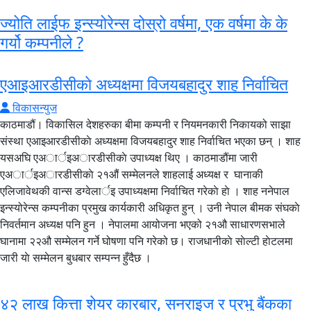
ज्योति लाईफ इन्स्योरेन्स दोस्रो वर्षमा, एक वर्षमा के के
गर्यो कम्पनीले ?
एआइआरडीसीकाे अध्यक्षमा विजयबहादुर शाह निर्वाचित
विकासन्युज
काठमाडौं। विकासिल देशहरुका बीमा कम्पनी र नियमनकारी निकायको साझा
संस्था एआइआरडीसीकाे अध्यक्षमा विजयबहादुर शाह निर्वाचित भएका छन् । शाह
यसअघि एअार्इअारडीसीकाे उपाध्यक्ष थिए । काठमाडौंमा जारी
एअार्इअारडीसीकाे २१‍औं सम्मेलनले शाहलाई अध्यक्ष र घानाकी
एलिजावेथकी वान्स डग्वेलार्इ उपाध्यक्षमा निर्वाचित गरेकाे हाे । शाह ननेपाल
इन्स्योरेन्स कम्पनीका प्रमुख कार्यकारी अधिकृत हुन् । उनी नेपाल बीमक संघकाे
निवर्तमान अध्यक्ष पनि हुन । नेपालमा आयोजना भएको २१औ साधारणसभाले
घानामा २२औ सम्मेलन गर्ने घोषणा पनि गरेको छ। राजधानीकाे साेल्टी हाेटलमा
जारी याे सम्मेलन बुधबार सम्पन्न हुँदैछ ।
४२ लाख कित्ता शेयर कारबार, सनराइज र प्रभु बैंकका