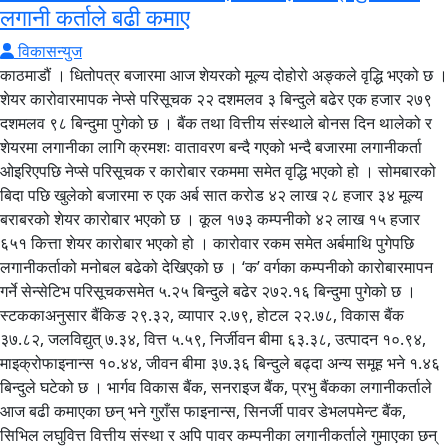
लगानी कर्ताले बढी कमाए
विकासन्युज
काठमाडौं । धितोपत्र बजारमा आज शेयरको मूल्य दोहोरो अङ्कले वृद्धि भएको छ ।
शेयर कारोवारमापक नेप्से परिसूचक २२ दशमलव ३ बिन्दुले बढेर एक हजार २७९
दशमलव ९८ बिन्दुमा पुगेको छ । बैंक तथा वित्तीय संस्थाले बोनस दिन थालेको र
शेयरमा लगानीका लागि क्रमशः वातावरण बन्दै गएको भन्दै बजारमा लगानीकर्ता
ओइरिएपछि नेप्से परिसूचक र कारोबार रकममा समेत वृद्धि भएको हो । सोमबारको
बिदा पछि खुलेको बजारमा रु एक अर्ब सात करोड ४२ लाख २८ हजार ३४ मूल्य
बराबरको शेयर कारोबार भएको छ । कूल १७३ कम्पनीको ४२ लाख १५ हजार
६५१ कित्ता शेयर कारोबार भएको हो । कारोवार रकम समेत अर्बमाथि पुगेपछि
लगानीकर्ताको मनोबल बढेको देखिएको छ । ‘क’ वर्गका कम्पनीको कारोबारमापन
गर्ने सेन्सेटिभ परिसूचकसमेत ५.२५ बिन्दुले बढेर २७२.१६ बिन्दुमा पुगेको छ ।
स्टककाअनुसार बैंकिङ २९.३२, व्यापार २.७९, होटल २२.७८, विकास बैंक
३७.८२, जलविद्युत् ७.३४, वित्त ५.५९, निर्जीवन बीमा ६३.३८, उत्पादन १०.९४,
माइक्रोफाइनान्स १०.४४, जीवन बीमा ३७.३६ बिन्दुले बढ्दा अन्य समूह भने १.४६
बिन्दुले घटेको छ । भार्गव विकास बैंक, सनराइज बैंक, प्रभु बैंकका लगानीकर्ताले
आज बढी कमाएका छन् भने गुराँस फाइनान्स, सिनर्जी पावर डेभलपमेन्ट बैंक,
सिभिल लघुवित्त वित्तीय संस्था र अपि पावर कम्पनीका लगानीकर्ताले गुमाएका छन्