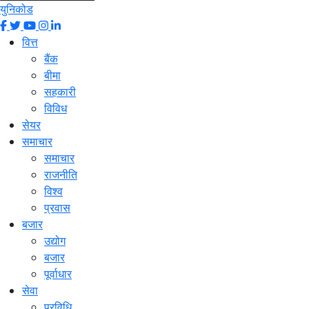
युनिकोड
वित्त
बैंक
बीमा
सहकारी
विविध
सेयर
समाचार
समाचार
राजनीति
विश्व
प्रवास
बजार
उद्योग
बजार
पूर्वाधार
सेवा
प्रविधि