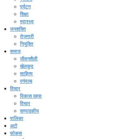
पर्यटन
शिक्षा
स्वास्थ्य
जनशक्ति
रोजगारी
नियुक्ति
समाज
जीवनशैली
खेलकुद
साहित्य
रगंमञ्च
विचार
विकास वहस
विचार
सम्पादकीय
पालिका
अटो
फोकस