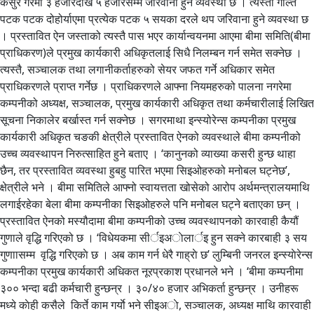
कसुर गरेमा ३ हजारदेखि ५ हजारसम्म जरिवाना हुने व्यवस्था छ । त्यस्तो गल्ति
पटक पटक दोहोर्याएमा प्रत्येक पटक ५ सयका दरले थप जरिवाना हुने व्यवस्था छ
। प्रस्तावित ऐन जस्ताको त्यस्तै पास भएर कार्यान्वयनमा आएमा बीमा समिति(बीमा
प्राधिकरण)ले प्रमुख कार्यकारी अधिकृतलाई सिधै निलम्बन गर्न समेत सक्नेछ ।
त्यस्तै, सञ्चालक तथा लगानीकर्ताहरुको सेयर जफत गर्ने अधिकार समेत
प्राधिकरणले प्राप्त गर्नेछ । प्राधिकरणले आफ्ना नियमहरुको पालना नगरेमा
कम्पनीको अध्यक्ष, सञ्चालक, प्रमुख कार्यकारी अधिकृत तथा कर्मचारीलाई लिखित
सूचना निकालेर बर्खास्त गर्न सक्नेछ । सगरमाथा इन्स्योरेन्स कम्पनीका प्रमुख
कार्यकारी अधिकृत चङकी क्षेत्रीले प्रस्तावित ऐनको व्यवस्थाले बीमा कम्पनीको
उच्च व्यवस्थापन निरुत्साहित हुने बताए । ‘कानुनको व्याख्या कसरी हुन्छ थाहा
छैन, तर प्रस्तावित व्यवस्था हुबहु पारित भएमा सिइओहरुको मनोबल घट्नेछ’,
क्षेत्रीले भने । बीमा समितिले आफ्नो स्वायत्तता खोसेको आरोप अर्थमन्त्रालयमाथि
लगाईरहेका बेला बीमा कम्पनीका सिइओहरुले पनि मनोबल घट्ने बताएका छन् ।
प्रस्तावित ऐनको मस्यौदामा बीमा कम्पनीको उच्च व्यवस्थापनको कारवाही कैयौं
गुणाले वृद्धि गरिएको छ । ‘विधेयकमा सीर्इअाेलार्इ हुन सक्ने कारबाही ३ सय
गुणाासम्म वृद्धि गरिएकाे छ । अब काम गर्न धेरै गाह्राे छ’ लुम्बिनी जनरल इन्स्याेरेन्स
कम्पनीका प्रमुख कार्यकारी अधिकत नूरप्रकाश प्रधानले भने । ‘बीमा कम्पनीमा
३०० भन्दा बढी कर्मचारी हुन्छन्र । ३०/४० हजार अभिकर्ता हुन्छन्र । उनीहरू
मध्ये काेही कसैले किर्ते काम गर्याे भने सीइअाे, सञ्चालक, अध्यक्ष माथि कारवाही