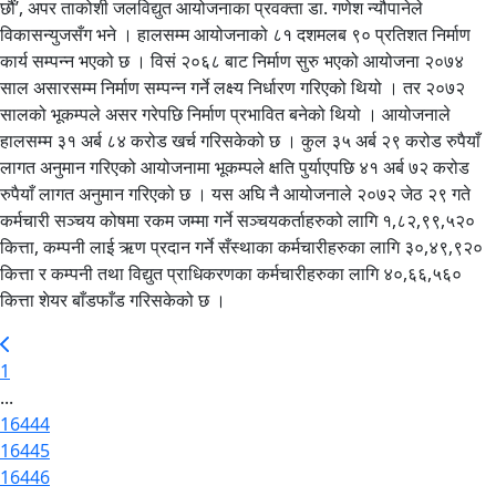
छौं’, अपर ताकोशी जलविद्युत आयोजनाका प्रवक्ता डा. गणेश न्यौपानेले
विकासन्युजसँग भने । हालसम्म आयोजनाको ८१ दशमलब ९० प्रतिशत निर्माण
कार्य सम्पन्न भएको छ । विसं २०६८ बाट निर्माण सुरु भएको आयोजना २०७४
साल असारसम्म निर्माण सम्पन्न गर्ने लक्ष्य निर्धारण गरिएको थियो । तर २०७२
सालको भूकम्पले असर गरेपछि निर्माण प्रभावित बनेको थियो । आयोजनाले
हालसम्म ३१ अर्ब ८४ करोड खर्च गरिसकेको छ । कुल ३५ अर्ब २९ करोड रुपैयाँ
लागत अनुमान गरिएको आयोजनामा भूकम्पले क्षति पुर्याएपछि ४१ अर्ब ७२ करोड
रुपैयाँ लागत अनुमान गरिएको छ । यस अघि नै आयोजनाले २०७२ जेठ २९ गते
कर्मचारी सञ्चय कोषमा रकम जम्मा गर्ने सञ्चयकर्ताहरुको लागि १,८२,९९,५२०
कित्ता, कम्पनी लाई ऋण प्रदान गर्ने सँस्थाका कर्मचारीहरुका लागि ३०,४९,९२०
कित्ता र कम्पनी तथा विद्युत प्राधिकरणका कर्मचारीहरुका लागि ४०,६६,५६०
कित्ता शेयर बाँडफाँड गरिसकेको छ ।
1
...
16444
16445
16446