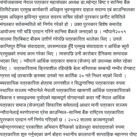
संयोजकत्वमा नेपाल पत्रकार महासंघका अध्यक्ष डा.महेन्द्र बिष्ट र सानिमा बैंक
लिमिटेडका प्रमुख कार्यकारी अधिकृत भुवनकुमार दाहाल सदस्य एबं काउन्सिलका
मुख्य अधिकृत झविन्द्र भुसाल सदस्य सचिव रहेको पुरस्कार छनौट समितिले
मंगलबार सर्वसम्मतिले सो निर्णय गरेको हो । उक्त पुरस्कार बिशेष समारोह
आयोजना गरी चाँडै प्रदान गरिने सानिमा बैंकले जनाएको छ । न्यौपाने२०५१
सालमा त्रिबिबाट बीकम उत्तीर्ण गरेपछि पत्रकारिता थालेका थिए । उनले
कान्तिपुर दैनिक संवाददाता, उपसम्पादक हुँदै प्रमुख संवाददाता र आर्थिक ब्युरो
प्रमुखको रुपमा काम गरेका थिए । त्यसपछि उनी कारोबार दैनिकमा सम्पादक
भएका थिए । न्यौपाने आर्थिक पत्रकार समाज (सेजन) को उपाध्यक्ष समेत रहेका
थिए । पत्रकारितामा क्रियाशील रहिरहेकै बेला मस्तिस्क सम्बन्धी गम्भीर रोगबाट
ग्रस्त भई उपचारकै क्रममा उनको गत कार्तिक २० गते निधन भएको थियो ।
ब्यवसायिक पत्रकारिता क्षेत्रमा लगनशील र सिद्धन्तनिष्ठ पत्रकारका रुपमा
स्थापित सञ्जय न्यौपानेले नेपाली पत्रकारिता खासगरी आर्थिक पत्रकारिताको
बिकास र सम्वद्र्धनमा पुर्याएको महत्वपूर्ण योगदानको कदर गर्दै नेपाल आर्थिक
पत्रकार समाज (सेजन)को सिफारिश समेतलाई आधार मानी पत्रकार सञ्जय
न्यौपानेलाई मरणोपरान्त प्रेस काउन्सिल–सानिमा बैंक राष्ट्रिय पत्रकारिता
पुरस्कार प्रदान गर्ने निर्णय गरिएको छ । २०५२ सालमा कञ्चनपुरको
महेन्द्रनगरबाट प्रकाशित अभियान दैनिकको डडेलधुरा सवांददाताको रुपमा
पत्रकारिता शुरु गर्नुभएका कर्ण बोहरा स्थानीय कालापानी साप्ताहिक महानगर पोष्ट