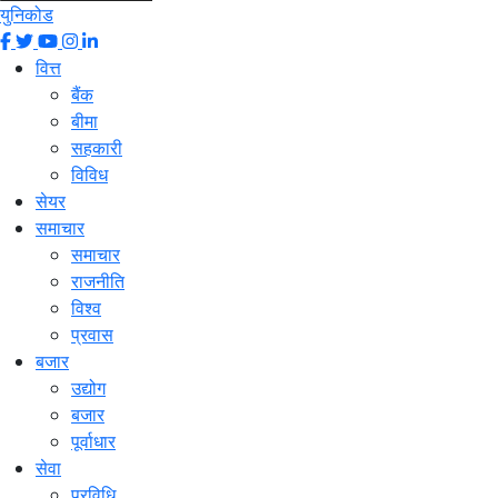
युनिकोड
वित्त
बैंक
बीमा
सहकारी
विविध
सेयर
समाचार
समाचार
राजनीति
विश्व
प्रवास
बजार
उद्योग
बजार
पूर्वाधार
सेवा
प्रविधि