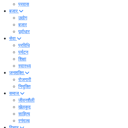
प्रवास
बजार
उद्योग
बजार
पूर्वाधार
सेवा
प्रविधि
पर्यटन
शिक्षा
स्वास्थ्य
जनशक्ति
रोजगारी
नियुक्ति
समाज
जीवनशैली
खेलकुद
साहित्य
रगंमञ्च
विचार