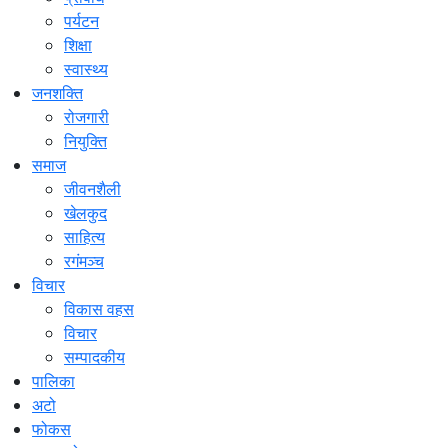
पर्यटन
शिक्षा
स्वास्थ्य
जनशक्ति
रोजगारी
नियुक्ति
समाज
जीवनशैली
खेलकुद
साहित्य
रगंमञ्च
विचार
विकास वहस
विचार
सम्पादकीय
पालिका
अटो
फोकस