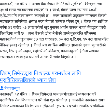
काठमाडौं, १४ मंसिर । जनता बैंक नेपाल लिमिटेडले सुर्खेतको बिरेन्द्रनगरमा
३७औं शाखा सञ्चालनमा ल्याएको छ । साथै, बैंकले उक्त स्थानमा ३०औं
ए.टि.एम.पनि सञ्चालनमा ल्याएको छ । उक्त शाखाको उद्घाटन मंगलबार बैंकको
सञ्चालक समितिका अध्यक्ष उदय नेपाली श्रेष्ठले गरेका हुन् । बैंकले गत आर्थिक
बर्षमा ३२ करोड ५३ लाख रुपैयाँ खुद मुनाफा आर्जन सफल भएको बैंकद्धारा जारी
विज्ञप्तिमा जारी छ । हाल बैंकको पूर्वमा मेचीको ताप्लेजुङ्गदेखि पश्चिममा
महाकालीको दार्चुलासम्म ३७ वटा शाखाहरु, ३० वटा ए.टि.एम, १५ वटा शाखारहित
बैंकिङ इकाइ रहेको छ । बैंकले यस आर्थिक वर्षभित्र झापाको दमक, सुनसरीको
धरान, सिराहाको लहान, महोत्तरीको बर्दिवास, मकवानपुरको हेटौडा लगायत
स्थानहरुमा शाखाहरु थप गर्ने जानकारी समेत दिएको छ ।
शिवम् सिमेन्टद्वारा निःशुल्क परामर्शका लागि
प्राविधिकसहितको भ्यान सेवा
विकासन्युज
काठमाडौं, १४ मंसिर । शिवम् सिमेन्टले आम उपभोक्तालाई मध्यनजर गरि
प्राविधिक सेवा विभाग गठन गरी सेवा शुरु गरेको छ । कम्पनीले उपभोक्ता समक्ष
सिमेन्ट लगायतका निर्माण सामाग्रीहरुको गुणस्तर र प्रयोग सम्बन्धि प्राविधिक