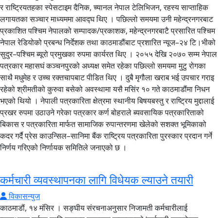
र राष्ट्रियतहका स्पेसटाइम दैनिक, च्यानल नेपाल टेलिभिजन, रहस्य साप्ताहिक
लगायतका सञ्चार माध्यममा आवद्घ थिए । पछिल्लो समयमा उनी महेन्द्रनगरबाट
प्रकाशित पश्चिम नेपालको सम्पादक/प्रकाशक, महेन्द्रनगरबाटै प्रसारित पश्चिम
नेपाल रेडियोको प्रबन्ध निर्देशक तथा काठमाडौंबाट प्रशारित न्यूज–२४ टि।भीको
सुदुर–पश्चिम ब्यूरो प्रमुखका रुपमा कार्यरत थिए । २०५५ देखि २०७० सम्म नेपाल
पत्रकार महासघं कञ्चनपुरको अध्यक्ष समेत रहेका पछिल्लो समयमा मुटु रोगका
साथै मधुमेह र उच्च रक्तचापबाट पीडित थिए । दुबै मृगौला खराब भई उपचार गराइ
रहेको श्रीमतीको कुरुवा बसेको अवस्थामा यसै मसिंर १० गते काठमाडौंमा निधन
भएको थियो । नेपाली पत्रकारिता क्षेत्रमा स्थानीय बिषयबस्तु र राष्ट्रिय मुद्दालाई
प्रखर रुपमा उठाउने गरेका पत्रकार कर्ण बोहराले ब्यवसायिक पत्रकारिताको
बिकास र पत्रकारिता मार्फत सामाजिक रुपान्तरणमा खेलेको सशक्त भूमिकाको
कदर गर्दै प्रेस काउन्सिल–सानिमा बैंक राष्ट्रिय पत्रकारिता पुरस्कार प्रदान गर्ने
निर्णय गरिएको निर्णायक समितिले जनाएको छ ।
कर्मचारी व्यवस्थापनका लागि विधेयक ल्याउने तयारी
विकासन्युज
काठमाडौं, १४ मंसिर । सङ्घीय संरचनाअनुसार निजामती कर्मचारीलाई