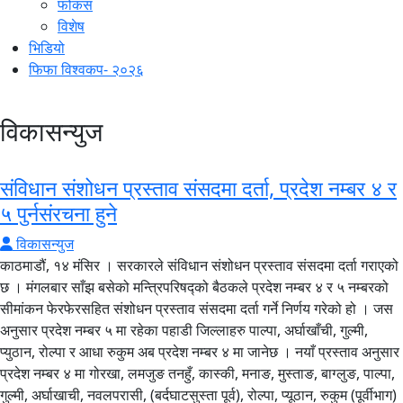
फोकस
विशेष
भिडियो
फिफा विश्वकप- २०२६
विकासन्युज
संविधान संशोधन प्रस्ताव संसदमा दर्ता, प्रदेश नम्बर ४ र
५ पुर्नसंरचना हुने
विकासन्युज
काठमाडौं, १४ मंसिर । सरकारले संविधान संशोधन प्रस्ताव संसदमा दर्ता गराएको
छ । मंगलबार साँझ बसेको मन्त्रिपरिषद्को बैठकले प्रदेश नम्बर ४ र ५ नम्बरको
सीमांकन फेरफेरसहित संशोधन प्रस्ताव संसदमा दर्ता गर्ने निर्णय गरेको हो । जस
अनुसार प्रदेश नम्बर ५ मा रहेका पहाडी जिल्लाहरु पाल्पा, अर्घाखाँची, गुल्मी,
प्युठान, रोल्पा र आधा रुकुम अब प्रदेश नम्बर ४ मा जानेछ । नयाँ प्रस्ताव अनुसार
प्रदेश नम्बर ४ मा गोरखा, लमजुङ तनहुँ, कास्की, मनाङ, मुस्ताङ, बाग्लुङ, पाल्पा,
गुल्मी, अर्घाखाची, नवलपरासी, (बर्दघाटसुस्ता पूर्व), रोल्पा, प्यूठान, रुकुम (पूर्वीभाग)