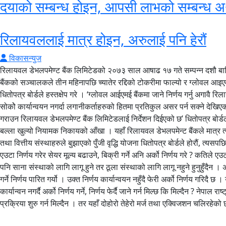
दयाको सम्बन्ध होइन, आपसी लाभको सम्बन्ध
रिलायवललाई मात्र होइन, अरुलाई पनि हेरौं
विकासन्युज
रिलायवल डेभलपमेण्ट बैंक लिमिटेडको २०७३ साल आषाढ १७ गते सम्पन्न दशौ बार्
बैंकको सञ्चालकले तीन महिनापछि च्यातेर रद्दिको टोकरीमा फाल्यो र ग्लोवल आइएमई
धितोपत्र बोर्डले हस्तक्षेप गरे । ‘ग्लोवल आईएमई बैंकमा जाने निर्णय गर्नु अगावै 
सोकोे कार्यान्वयन नगर्दा लगानीकर्ताहरुको हितमा प्रतिकुल असर पर्न सक्ने देखिएक
गराउन रिलायवल डेभलपमेण्ट बैंक लिमिटेडलाई निर्देशन दिईएको छ’ धितोपत्र बोर्ड
बल्ला खुल्यो नियामक निकायको आँखा । यहाँ रिलायवल डेभलपमेन्ट बैंकले मात्र त्यसो
तथा वित्तीय संस्थाहरुले बुझाएको पुँजी वृद्धि योजना धितोपत्र बोर्डले होरौं, त्
एउटा निर्णय गरेर सेयर मूल्य बढाउने, बिक्री गर्ने अनि अर्को निर्णय गरे ? कतिले ए
पनि साना संस्थाको लागि लागू हुने तर ठूला संस्थाको लागि लागू नहुने हुनुहुँदैन ।
गर्ने निर्णय पारित गर्यो । उक्त निर्णय कार्यान्वयन नहुँदै फेरी अर्को निर्णय गर
कार्यान्वन नगर्दै अर्को निर्णय गर्ने, निर्णय फेर्दै जाने गर्न मिल्छ कि मिल्दैन ? ने
प्रक्रिया शुरु गर्न मिल्दैन । तर यहाँ दोहोरो तेहेरो मर्ज तथा एक्विजशन चलिरह