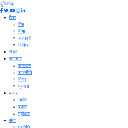
युनिकोड
वित्त
बैंक
बीमा
सहकारी
विविध
सेयर
समाचार
समाचार
राजनीति
विश्व
प्रवास
बजार
उद्योग
बजार
पूर्वाधार
सेवा
प्रविधि