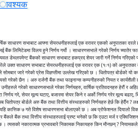
 अावश्यक
षिक साधारण सभाबाट आफ्ना सेयरधनीहरुलाई एक वरावर एकको अनुपातका दरले हकप्र
 बैंक लिमिटेडमा विलय हुने निर्णय गर्यो । साधारणसभाले गरेको निर्णय च्यातेर फ
रिलायवल डेभलपमेन्ट बैंकको साधारण सभाबाट हकप्रद शेयर जारी गर्ने निर्णय गरिएको पर
ोले उक्त साधारण सभाबाट सेयरधनीहरुलाई एक वरावर एक (१ः१) को अनुपातका दरले हकप्र
ले सोमबार जारे गरेको प्रेस विज्ञप्तीमा उल्लेख गरिएको छ । धितोपत्र बोर्डको य
 गरेको छैन । अरु दर्जनौ बैंक तथा फाइनान्स कम्पनीहरुको नियत र कार्यशैली त्यस्तै
यसपछि उनीहरुले गरेको साधारणसभाले गरेका निर्णयहरु, वार्षिक प्रतिवदनहरु हेरौं र
उटा निर्णय गरे, सेयर मूल्य घटाए, बजारमा सेयर किने र अर्को निर्णय गरेर मूल्य बढा
 अब धितोपत्र बोर्डले अरु बैंक तथा वित्तीय संस्थाहरुको निर्णयहरु हेर्छ कि हेर्द
िदै छ । यहि कात्तिक ७ गते विशेष साधारणसभा बोलाएको छ । अब प्रोफेशनल दियालो विका
पाल राष्ट्र बैंकले बैंक तथा वित्तीय संस्थाहरुलाई प्रष्ट भनेको छ कि एउटा मर्ज र एक्व
ेको छ । त्यसको नकारात्मक प्रभावबारे निकामक निकायहरु किन मौनछन् ? नियामकले नि