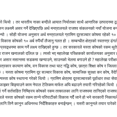
ो थियो । तर भारतीय नाका बन्दीले आयात निर्यातका साथै आन्तरिक उत्पादनमा ठूल
लन लक्ष्यमै असर गर्ने देखिएपछि अर्थ मन्त्रालयले राजश्व संकलनको नयाँ योजना ब
न्यो । सोही योजना अनुसार अर्थ मन्त्रालयले ग्रामिण दूरसञ्चार कोषमा रहेको १० अ
स कोषको १० अर्ब रुपैंयाँ लैजानु गलत हो । सम्बन्धीत क्षेत्रको स्वतन्त्र ढंगल
र प्रवद्र्धनमा काम गर्ने लक्ष्य राखिएको हुन्छ । तर सरकारले यस्ता कोषको रकम थ
िव राजन खनालको दलिल छ । त्यसो भए महालेखा परिक्षकको कार्यालयका अनुसार ह
तेर असार मसान्तमा सडकमा खन्याउने, साउनको भेलमा बगाउने हो ? महालेखा परीक्
्रकार कल्याण कोष, वन विकास तथा घाट गद्धि कोष, छात्रा शिक्षा कोष र जिल्ला शि
। यस्ता कोषमा ग्रामिण दूर सञ्चार विकास कोष, सामाजिक सुरक्षा कर कोष, वैदेश
त्यस्ता कोष स्थापना गरेको थियो । ग्रामिण क्षेत्रमा दूरसञ्चारको पूर्वाधार तथा 
इबर बिछ्याउने काम नेपाल टेलिकम मार्फत अघि बढाउने तयारी गरिरहेको थियो । त
्ता गर्ने सर्तसहित निष्क्रिय कोषको रकम तत्कालका लागि राजश्वमा तानिएको राज
रले यस्ता कोषको रकम तान्ने परिपाटीको विकास गर्दै जाने हो भने सरकारी निकायले 
का लागि तिनै कानुन अधिनस्थ निर्देशिकाहरु बनाईन्छन् । यसरी कानुनले तयार पार