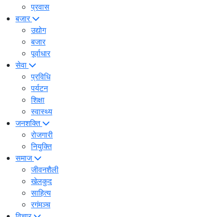
प्रवास
बजार
उद्योग
बजार
पूर्वाधार
सेवा
प्रविधि
पर्यटन
शिक्षा
स्वास्थ्य
जनशक्ति
रोजगारी
नियुक्ति
समाज
जीवनशैली
खेलकुद
साहित्य
रगंमञ्च
विचार