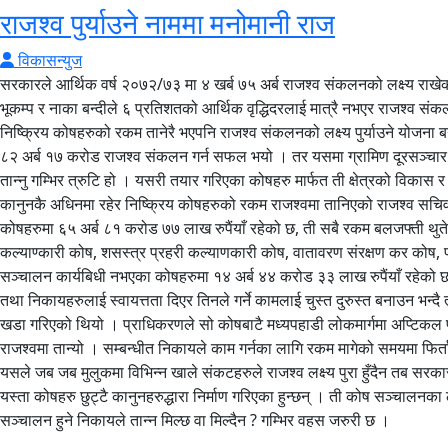
राजश्व पुर्याउने नाममा मनोमानी राज
विकासन्युज
सरकारले आर्थिक वर्ष २०७२/७३ मा ४ खर्ब ७५ अर्ब राजश्व संकलनको लक्ष्य राखेक
भूकम्प र नाका बन्दीले ६ प्रतिशतको आर्थिक वृद्धिदरलाई मात्रै नभएर राजश्व संक
निष्क्रिय कोषहरुको रकम तानेरै भएपनि राजश्व संकलनको लक्ष्य पुर्याउने योजना ब
८२ अर्ब १७ करोड राजश्व संकलन गर्न सफल भयो । तर यसमा ग्रामिण दूरसञ्चार विका
तान्नु गम्भिर त्रुटि हो । यसरी तयार गरिएका कोषहरु मार्फत ती क्षेत्रको विकास 
कानुनकै अधिनमा रहेर निष्क्रिय कोषहरुको रकम राजश्वमा तानिएको राजश्व सच
कोषहरुमा ६५ अर्ब ८१ करोड ७७ लाख रुपैंयाँ रहेको छ, ती सबै रकम बलजफ्ती थु
कल्याण्कारी कोष, शसस्त्र प्रहरी कल्याणकारी कोष, वातावरण संरक्षण कर कोष, पत
सञ्चालन कार्यबिधी नभएका कोषहरुमा १४ अर्ब ४४ करोड ३३ लाख रुपैंयाँ रहेको छ 
तथा निकायहरुलाई स्वायत्तता दिएर तिनले गर्ने कामलाई चुस्त दुरुस्त बनाउन भन्दै 
खडा गरिएको थियो । प्राधिकरणले सो कोषबाटै मध्यपहाडी लोकमार्गमा अप्टिकल फा
राजश्वमा तान्यो । सम्बन्धीत निकायले काम गर्नका लागि रकम मागेको समयमा फिर
यसले जब जब मुलुकमा विभिन्न खाले संकटहरुले राजश्व लक्ष्य पुरा हुँदैन तब सरका
यस्ता कोषहरु छुट्टै कानुनहरुद्धारा निर्माण गरिएका हुन्छन् । ती कोष सञ्चालन
सञ्चालन हुने निकायले तान्न मिल्छ वा मिल्दैन ? गम्भिर वहस जरुरी छ ।