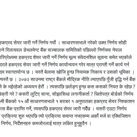
द सेयर जारी गर्ने निर्णय गर्यो । साधारणसभाले गरेको उक्त निर्णय सोही
ाल्ने रिलायवल डेभलमेन्ट बैंक सञ्चालक समितिको पछिल्लो निर्णयमा नेपाल
िप्रेक्ष्यमा हकप्रद शेयर जारी गर्ने निर्णय मूल्य संवेदनशिल सूचना समेत भएकोले
द सेयर जारी गर्ने निर्णय कार्यान्वयन गरेर मात्र प्राप्ती गर्ने कार्य गर्न
ो कदम स्वागतयोग्य छ । यस्तै बेलामा खोजि हुन्छ नियामक निकाय र उसको भूमिका ।
 छ । २०७२ साउनमा राष्ट्र बैंकले मौद्रिक नीति ल्याएपछि पुँजी वृद्धि गर्न बैंंक
 अहिले के भईरहेको अध्ययन हेरौं । त्यसपछि छर्लङ्ग हुन्छ कस कसको नियत के रहेछ ?
ए, बिक्री गरे ? कसरी लुटिए साना, सोझासिधा लगानीकर्ता ? धितोपत्र बोर्डको निर्णय
ैन ? लक्ष्मी बैंकको १५ औं साधारणसभाले १ बराबर १ अनुपातका हकप्रद सेयर निश्काशन
स बैंक प्राप्ति गर्ने, त्यसपछि हकप्रद सेयर जारी गर्दैछ । यसरी एउटा निर्णय
िजिशन प्रक्रिया शुरु भएपछि त्यो प्रक्रिया समाप्त नभएसम्म अर्को मर्ज वा एक्विजिशन
र्णय, निर्देशनहरु कमजोरलाई मात्र लक्षित हुनुहुदैन ।