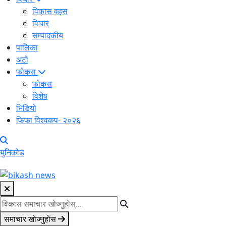
विकास वहस
विचार
सम्पादकीय
पालिका
अटो
फोकस
फोकस
विशेष
भिडियो
फिफा विश्वकप- २०२६
युनिकोड
समाचार खोज्नुहोस