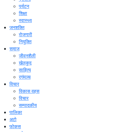
पर्यटन
शिक्षा
स्वास्थ्य
जनशक्ति
रोजगारी
नियुक्ति
समाज
जीवनशैली
खेलकुद
साहित्य
रगंमञ्च
विचार
विकास वहस
विचार
सम्पादकीय
पालिका
अटो
फोकस