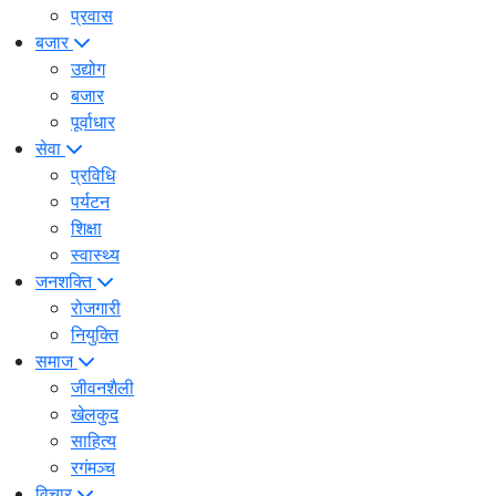
प्रवास
बजार
उद्योग
बजार
पूर्वाधार
सेवा
प्रविधि
पर्यटन
शिक्षा
स्वास्थ्य
जनशक्ति
रोजगारी
नियुक्ति
समाज
जीवनशैली
खेलकुद
साहित्य
रगंमञ्च
विचार