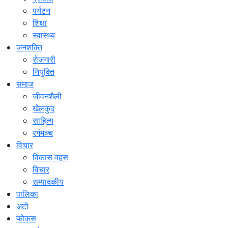
पर्यटन
शिक्षा
स्वास्थ्य
जनशक्ति
रोजगारी
नियुक्ति
समाज
जीवनशैली
खेलकुद
साहित्य
रगंमञ्च
विचार
विकास वहस
विचार
सम्पादकीय
पालिका
अटो
फोकस