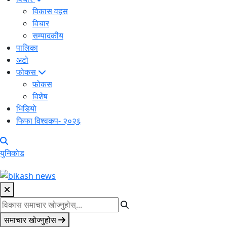
विकास वहस
विचार
सम्पादकीय
पालिका
अटो
फोकस
फोकस
विशेष
भिडियो
फिफा विश्वकप- २०२६
युनिकोड
समाचार खोज्नुहोस