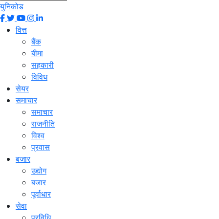
युनिकोड
वित्त
बैंक
बीमा
सहकारी
विविध
सेयर
समाचार
समाचार
राजनीति
विश्व
प्रवास
बजार
उद्योग
बजार
पूर्वाधार
सेवा
प्रविधि