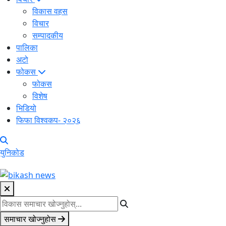
विकास वहस
विचार
सम्पादकीय
पालिका
अटो
फोकस
फोकस
विशेष
भिडियो
फिफा विश्वकप- २०२६
युनिकोड
समाचार खोज्नुहोस