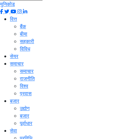
युनिकोड
वित्त
बैंक
बीमा
सहकारी
विविध
सेयर
समाचार
समाचार
राजनीति
विश्व
प्रवास
बजार
उद्योग
बजार
पूर्वाधार
सेवा
प्रविधि