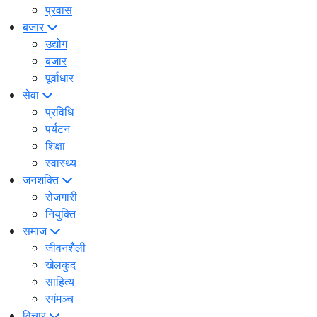
प्रवास
बजार
उद्योग
बजार
पूर्वाधार
सेवा
प्रविधि
पर्यटन
शिक्षा
स्वास्थ्य
जनशक्ति
रोजगारी
नियुक्ति
समाज
जीवनशैली
खेलकुद
साहित्य
रगंमञ्च
विचार