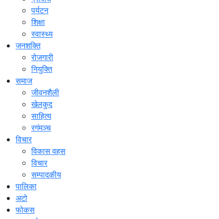
पर्यटन
शिक्षा
स्वास्थ्य
जनशक्ति
रोजगारी
नियुक्ति
समाज
जीवनशैली
खेलकुद
साहित्य
रगंमञ्च
विचार
विकास वहस
विचार
सम्पादकीय
पालिका
अटो
फोकस