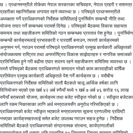
छ । प्रधानमन्त्रीले तोकेका नेपाल सरकारका सचिवहरु, नेपाल प्रहरी र सशस्त्र
प्रहरीका महानिरीक्षक लगायत रहने व्यवस्था छ । परिषद्ले प्रधानमन्त्रीले
अध्यक्षता गर्ने प्राधिकरणको निर्देशक समितिलाई पुनर्निर्माण सम्बन्धी नीति तथा
योजना तयार गर्ने सम्बन्धमा परामर्श दिनेछ । परिषद्को बैठकमा विकास सहायता
समन्वय तथा सहजीकरण समितिको गठन सम्बन्धमा प्रस्ताव पेश हुनेछ । पुनर्निर्माण
सम्बन्धी कार्यक्रमलाई प्रभावकारी र पारदर्शी बनाउन, त्यस्तो कार्यक्रमको
अनुगमन गर्न, गराउन परामर्श परिषद्ले प्राधिकरणको प्रमुख कार्यकारी अधिकृतको
संयोजकत्वमा राष्ट्रिय तथा अन्तर्राष्ट्रिय विकास साझेदारहरु र नागरिक समाजको
प्रतिनिधित्व हुने गरी बढीमा एघार सदस्य रहने सहजीकरण समितिमा व्यवस्था छ ।
यस्तै परिषद्को बैठकमा प्राधिकरणले सम्पादन गरेको काम कारवाहीको वार्षिक
प्रतिवेदन प्रमुख कार्यकारी अधिकृतले पेश गर्ने कार्यक्रम छ । यसैबीच
प्राधिकरणको निर्देशक समितिको सातौ बैठकले चालू आर्थिक वर्षका लागि
विनियोजन भएको एक खर्ब ४२ अर्ब रुपैयाँ मध्ये १ खर्ब ७ अर्ब ४६ करोड १६ लाख
रुपैयाँ बराबरको योजना, कार्यक्रम तथा बजेट स्वीकृत गरेको छ । स्वीकृत बजेटका
लागि रकम निकासाका लागि अर्थ मन्त्रालयसँग अनुरोध गरिसकिएको छ ।
प्राधिकरणको बजेट स्वीकृत भएकाले मन्त्रालयगत सूचना प्रणालीमा प्रविष्टी
नभएका कार्यक्रमहरुलाई समेत बजेट उपलब्ध गराउन सहज हुनेछ । निर्देशक
समितिको बैठकले प्राधिकरणको संगठनात्मक संरचना, कार्यप्रणालीको
पुनरावलोकन गरी भूकम्प अति प्रभावित १४ जिल्लामा जिल्ला समन्वय समितिको