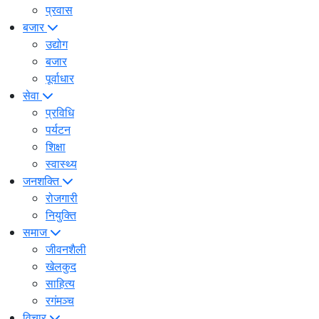
प्रवास
बजार
उद्योग
बजार
पूर्वाधार
सेवा
प्रविधि
पर्यटन
शिक्षा
स्वास्थ्य
जनशक्ति
रोजगारी
नियुक्ति
समाज
जीवनशैली
खेलकुद
साहित्य
रगंमञ्च
विचार