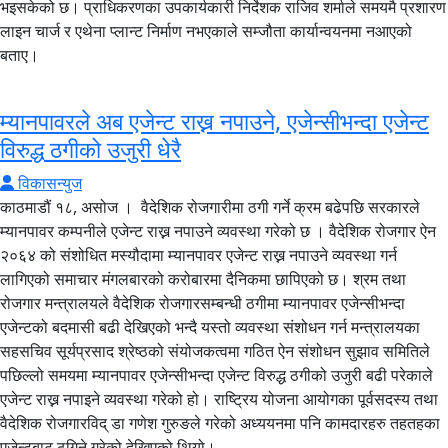
भइसकेको छ। प्राधिकरणका उपकार्यकारी निर्देशक राजिव शर्माले समयमै प्रशारण
लाइन चार्ज र एथेना प्लान्ट निर्माण नभएकाले सम्जौता कार्यान्वयनमा नआएको
बताए।
म्यानपावरले अब एजेन्ट राख्न नपाउने, एजेन्सीभन्दा एजेन्ट
विरुद्ध ठगीको उजुरी धेरै
विकासन्युज
काठमाडौं १८, असोज । वैदेशिक रोजगारीमा ठगी गर्ने क्रम बढेपछि सरकारले
म्यानपावर कम्पनीले एजेन्ट राख्न नपाउने व्यवस्था गरेको छ । वैदेशिक रोजगार ऐन
२०६४ को संशोधित मस्यौदामा म्यानपावर एजेन्ट राख्न नपाउने व्यवस्था गर्न
लागिएको समाचार मंगलबारको करोबारमा दैनिकमा छापिएको छ। श्रम तथा
रोजगार मन्त्रालयले वैदेशिक रोजगारसम्बन्धी ठगीमा म्यानपावर एजेन्सीभन्दा
एजेन्टको बदमासी बढी देखिएको भन्दै यस्तो व्यवस्था संशोधन गर्न मन्त्रालयका
सहसचिव सूर्यप्रसाद श्रेष्ठको संयोजकत्वमा गठित ऐन संशोधन सुझाव समितिले
पछिल्लो समयमा म्यानपावर एजेन्सीभन्दा एजेन्ट विरुद्ध ठगीको उजुरी बढी परेकाले
एजेन्ट राख्न नपाइने व्यवस्था गरेको हो। राष्ट्रिय योजना आयोगका पूर्वसदस्य तथा
वैदेशिक रोजगारविद् डा गणेश गुरुङले गरेको अध्ययनमा पनि कामदारहरु तहतहका
एजेन्टबाट ठगिने गरेको देखिएको थियो।