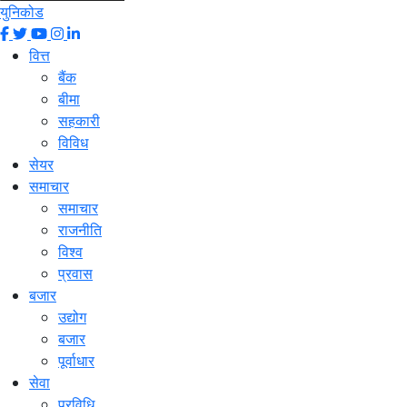
युनिकोड
वित्त
बैंक
बीमा
सहकारी
विविध
सेयर
समाचार
समाचार
राजनीति
विश्व
प्रवास
बजार
उद्योग
बजार
पूर्वाधार
सेवा
प्रविधि