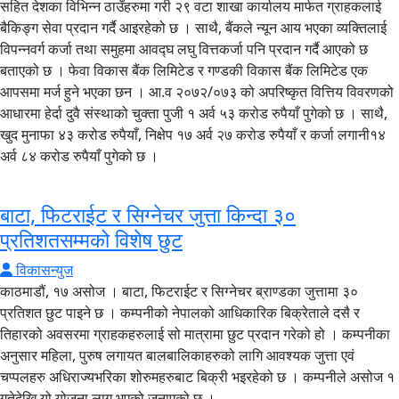
सहित देशका विभिन्न ठाउँहरुमा गरी २९ वटा शाखा कार्यालय मार्फत ग्राहकलाई
बैकिङ्ग सेवा प्रदान गर्दै आइरहेको छ । साथै, बैंकले न्यून आय भएका व्यक्तिलाई
विपन्नवर्ग कर्जा तथा समुहमा आवद्घ लघु वित्तकर्जा पनि प्रदान गर्दै आएको छ
बताएको छ । फेवा विकास बैंक लिमिटेड र गण्डकी विकास बैंक लिमिटेड एक
आपसमा मर्ज हुने भएका छन । आ.व २०७२/०७३ को अपरिष्कृत वित्तिय विवरणको
आधारमा हेर्दा दुवै संस्थाको चुक्ता पुजी १ अर्व ५३ करोड रुपैयाँ पुगेको छ । साथै,
खुद मुनाफा ४३ करोड रुपैयाँ, निक्षेप १७ अर्व २७ करोड रुपैयाँ र कर्जा लगानी१४
अर्व ८४ करोड रुपैयाँ पुगेको छ ।
बाटा, फिटराईट र सिग्नेचर जुत्ता किन्दा ३०
प्रतिशतसम्मको विशेष छुट
विकासन्युज
काठमाडौं, १७ असोज । बाटा, फिटराईट र सिग्नेचर ब्राण्डका जुत्तामा ३०
प्रतिशत छुट पाइने छ । कम्पनीको नेपालको आधिकारिक बिक्रेताले दसै र
तिहारको अवसरमा ग्राहकहरुलाई सो मात्रामा छुट प्रदान गरेको हो । कम्पनीका
अनुसार महिला, पुरुष लगायत बालबालिकाहरुको लागि आवश्यक जुत्ता एवं
चप्पलहरु अधिराज्यभरिका शोरुमहरुबाट बिक्री भइरहेको छ । कम्पनीले असोज १
गतेदेखि यो योजना लागु भएको जनाएको छ ।