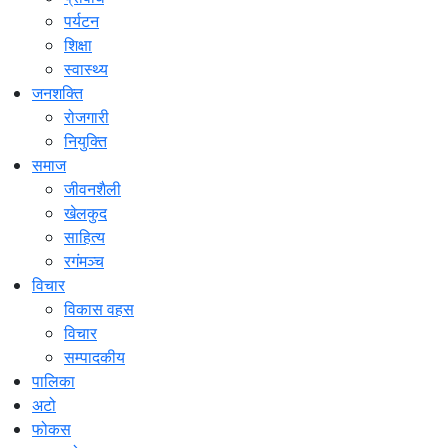
पर्यटन
शिक्षा
स्वास्थ्य
जनशक्ति
रोजगारी
नियुक्ति
समाज
जीवनशैली
खेलकुद
साहित्य
रगंमञ्च
विचार
विकास वहस
विचार
सम्पादकीय
पालिका
अटो
फोकस