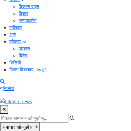
विकास वहस
विचार
सम्पादकीय
पालिका
अटो
फोकस
फोकस
विशेष
भिडियो
फिफा विश्वकप- २०२६
युनिकोड
समाचार खोज्नुहोस