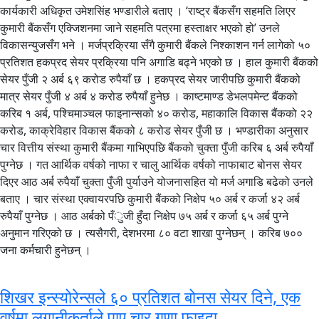
कार्यकारी अधिकृत उमेशसिंह भण्डारीले बताए । ‘राष्ट्र बैंकसँग सहमति लिएर
कुमारी बैंकसँग एक्जिशनमा जाने सहमति पत्रमा हस्ताक्षर भएको हो’ उनले
विकासन्युजसँग भने । मर्जप्रक्रिया सँगै कुमारी बैंकले निश्काशन गर्न लागेको ५०
प्रतिशत हकप्रद सेयर प्रक्रिया पनि अगाडि बढ्ने भएको छ । हाल कुमारी बैंकको
सेयर पुँजी २ अर्ब ६९ करोड रुपैयाँ छ । हकप्रद सेयर जारीपछि कुमारी बैंकको
मात्र सेयर पुँजी ४ अर्ब ४ करोड रुपैयाँ हुनेछ । काष्टमाण्ड डेभलपमेन्ट बैंकको
करिब १ अर्ब, पश्चिमाञ्चल फाइनान्सको ४० करोड, महाकालि विकास बैंकको २२
करोड, काक्रेविहार विकास बैंकको ८ करोड सेयर पुँजी छ । भण्डारीका अनुसार
चार वित्तीय संस्था कुमारी बैंकमा गाभिएपछि बैंकको चुक्ता पुँजी करिब ६ अर्ब रुपैयाँ
पुग्नेछ । गत आर्थिक वर्षको नाफा र चालु आर्थिक वर्षको नाफाबाट बोनस सेयर
दिएर आठ अर्ब रुपैयाँ चुक्ता पुँजी पुर्याउने योजनासहित यो मर्ज अगाडि बढेको उनले
बताए । चार संस्था एक्वायरपछि कुमारी बैंकको निक्षेप ५० अर्ब र कर्जा ४२ अर्ब
रुपैयाँ पुग्नेछ । आठ अर्बको पँुजी हुँदा निक्षेप ७५ अर्ब र कर्जा ६५ अर्ब पुग्ने
अनुमान गरिएको छ । त्यसैगरी, देशभरमा ८० वटा शाखा पुग्नेछन् । करिब ७००
जना कर्मचारी हुनेछन् ।
शिखर इन्स्योरेन्सले ६० प्रतिशत बोनस सेयर दिने, एक
वर्षमा लगानीकर्ताले पाए चार गुणा फाइदा