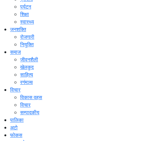
पर्यटन
शिक्षा
स्वास्थ्य
जनशक्ति
रोजगारी
नियुक्ति
समाज
जीवनशैली
खेलकुद
साहित्य
रगंमञ्च
विचार
विकास वहस
विचार
सम्पादकीय
पालिका
अटो
फोकस