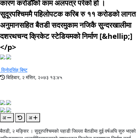
कारण करोडौँको काम अलपत्र परेको हो ।
सुदूरपश्चिममै पहिलोपटक करिब रु ११ करोडको लागत
अनुमानसहित बैतडी सदरमुकाम नजिकै सुन्दरखालीमा
दशरथचन्द क्रिकेट स्टेडियमको निर्माण [&hellip;]
</p>
विनोदसिंह बिष्ट
बिहिबार, २ मंसिर, २०७३ १३:४५
अ
अ
बैतडी, २ मङ्सिर । सुदूरपश्चिमको पहाडी जिल्ला बैतडीमा दुई वर्षअघि सुरु भएको