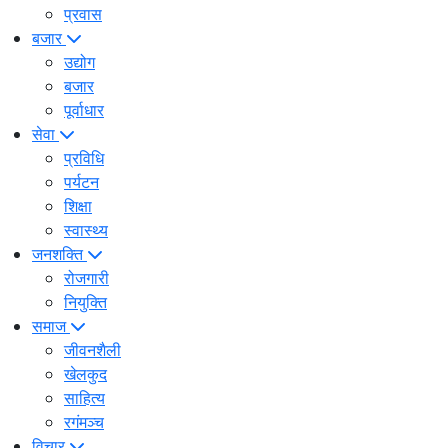
प्रवास
बजार
उद्योग
बजार
पूर्वाधार
सेवा
प्रविधि
पर्यटन
शिक्षा
स्वास्थ्य
जनशक्ति
रोजगारी
नियुक्ति
समाज
जीवनशैली
खेलकुद
साहित्य
रगंमञ्च
विचार