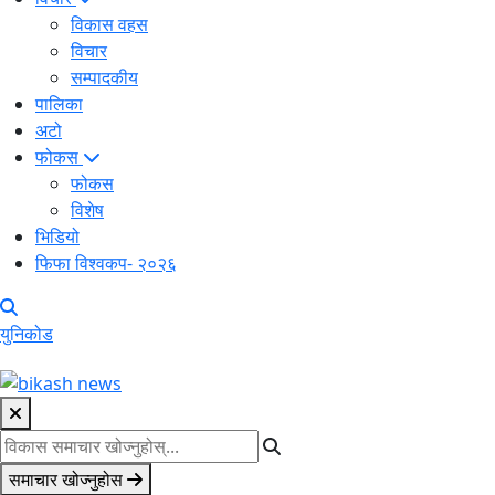
विकास वहस
विचार
सम्पादकीय
पालिका
अटो
फोकस
फोकस
विशेष
भिडियो
फिफा विश्वकप- २०२६
युनिकोड
समाचार खोज्नुहोस