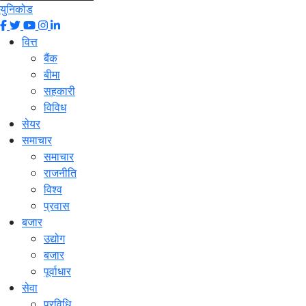
युनिकोड
वित्त
बैंक
बीमा
सहकारी
विविध
सेयर
समाचार
समाचार
राजनीति
विश्व
प्रवास
बजार
उद्योग
बजार
पूर्वाधार
सेवा
प्रविधि