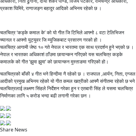
अधिकारी, निता ढुंगाना, दाँया शंकर पाण्डे, विजय पटकार, रामचन्द्र अधिकारी,
प्रकाश घिमिरे, राणाजङ्ग बहादुर आदिको अभिनय रहेको छ ।
चलचित्र ‘कड्के कमाल के’ को यो गीत जि टिभिले आफ्नो ८ वटा टेलिभिजन
च्यानल र आफ्नो युट्युवर जि म्युजिकबाट प्रसारण गरको हो ।
चलचित्र आगामी जेष्ठ १० गते नेपाल र भारतमा एक साथ प्रदर्शन हुने भएको छ ।
नेपाल र भारतका अधिकाशं ठाँउमा छायान्कन गरिएको यस चलचित्र कड्के
कमालके को गीत ‘झुमा झुमा’ को छायान्कन मुस्ताङमा गरिएको हो।
चलचित्रको बाँकी ४ गीत भने हिन्दीमा नै रहेको छ । राजपाल ,आर्यन, निता, एन्जल
आदीको प्रमुख अभिनय रहेको यो गीत कमल खत्रीको आफ्नै संगीतमा रहेको छ भने
चलचित्रलाई लक्ष्मण सिंहले निर्देशन गरेका हुन र एतबारी सिंह ले यसमा चलचित्र
निर्माणका लागि ५ करोड भन्दा बढी लगानी गरेका छन ।
Share News