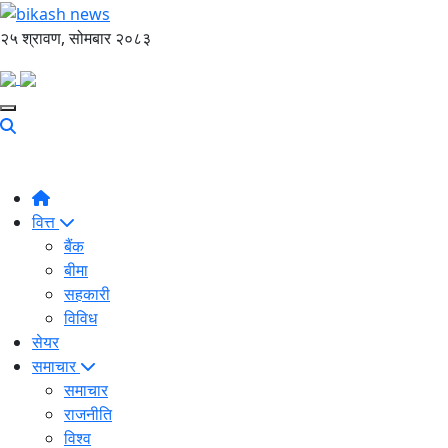
२५ श्रावण, सोमबार २०८३
वित्त
बैंक
बीमा
सहकारी
विविध
सेयर
समाचार
समाचार
राजनीति
विश्व