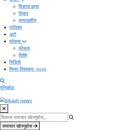
विकास वहस
विचार
सम्पादकीय
पालिका
अटो
फोकस
फोकस
विशेष
भिडियो
फिफा विश्वकप- २०२६
युनिकोड
समाचार खोज्नुहोस