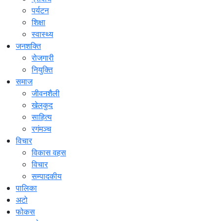
पर्यटन
शिक्षा
स्वास्थ्य
जनशक्ति
रोजगारी
नियुक्ति
समाज
जीवनशैली
खेलकुद
साहित्य
रगंमञ्च
विचार
विकास वहस
विचार
सम्पादकीय
पालिका
अटो
फोकस