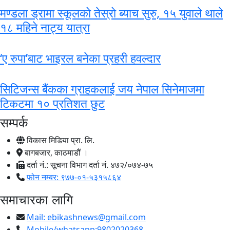
मण्डला ड्रामा स्कूलको तेस्रो ब्याच सुरु, १५ युवाले थाले
१८ महिने नाट्य यात्रा
‘ए रुपा’बाट भाइरल बनेका प्रहरी हवल्दार
सिटिजन्स बैंकका ग्राहकलाई जय नेपाल सिनेमाजमा
टिकटमा १० प्रतिशत छुट
सम्पर्क
विकास मिडिया प्रा. लि.
बागबजार, काठमाडौं ।
दर्ता नं.: सूचना विभाग दर्ता नं. ४७२/०७४-७५
फोन नम्बर: ९७७-०१-५३१५८६४
समाचारका लागि
Mail:
ebikashnews@gmail.com
Mobile/whatsapp:9802020368