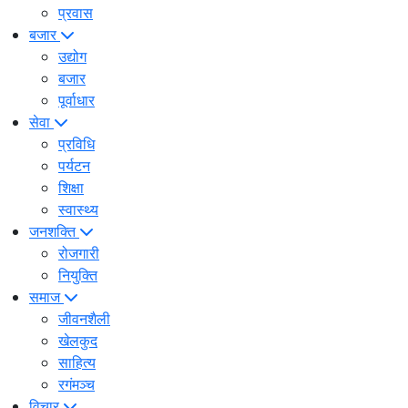
प्रवास
बजार
उद्योग
बजार
पूर्वाधार
सेवा
प्रविधि
पर्यटन
शिक्षा
स्वास्थ्य
जनशक्ति
रोजगारी
नियुक्ति
समाज
जीवनशैली
खेलकुद
साहित्य
रगंमञ्च
विचार