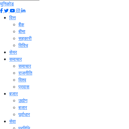
युनिकोड
वित्त
बैंक
बीमा
सहकारी
विविध
सेयर
समाचार
समाचार
राजनीति
विश्व
प्रवास
बजार
उद्योग
बजार
पूर्वाधार
सेवा
प्रविधि