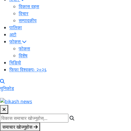
विकास वहस
विचार
सम्पादकीय
पालिका
अटो
फोकस
फोकस
विशेष
भिडियो
फिफा विश्वकप- २०२६
युनिकोड
समाचार खोज्नुहोस