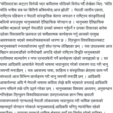
‘भोलिवाद’का कट्टर विरोधी भएर कवितामा भोलिको विरोध गर्दै लेखेका थिए- ‘भोलि
भोलि भन्दैमा सब घर बितिगो बक्सियोस् आज झोली’ । नेपाली जातीय एकता,
राष्ट्रिय पहिचान र नेपाली सांस्कृतिक चेतना जगाउन र राष्ट्रिय संस्कृतिलाई
बलियो बनाउनुमा भानुभक्तको ऐतिहासिक योगदान छ । भानुभक्त ऐतिहासिक
व्यक्ति भएकाले सम्पूर्ण नेपालीले उनको सम्मान गर्नुपर्ने र उनका विचारका बारेमा
उठेका विवादमाथि छलफल एवं समीक्षात्मक कार्यक्रम गर्नु आजको प्रमुख
आवश्यकता भएको समालोचकहरूको धारणा छ । त्रिभुवन विश्वविद्यालयबाट
भानुभक्तबारे स्नातकोत्तरमा थुप्रै शोध ग्रन्थ लेखिएका छन् । यस उपलक्ष्यमा आज
बिहान काठमाडौंको रानीपोखरी अगाडि रहेको राष्ट्रिय विभूति भानुभक्तको
प्रतिमामा माल्यार्पण र नगर प्रभातफेरी गर्ने कार्यक्रम रहेको जनाइएको छ । घर
घरमा आदिकवि आचार्यले नेपाली भाषामा भावानुवाद गरेको रामायण पाठ गरी भानु
जयन्ती मनाउँछन् । यस अवसरमा भाषा, साहित्य र संस्कृतिका क्षेत्रमा काम गर्ने
संस्थाले आज विभिन्न कार्यक्रम गरी भानु जयन्ती मनाउँदै छन् । आदिकवि
आचार्यभन्दा अघि नै नेपाली भाषामा कविता लेख्ने कवि भएकाले उनलाई आदिकवि
भन्न नमिल्ने तर्क पनि उठ्ने गरेका छन् । भानुभक्तका विषयमा अध्ययन, अनुसन्धान
गरिरहेका त्रिभुवन विश्वविद्यालयका उपप्राध्यापक ज्ञान निष्ठ ज्ञवाली
रामायणजस्तो ग्रन्थलाई नेपाली लोकलयमा भावानुवाद गरी भाषिक एकताको
महत्त्वपूर्ण योगदान गरेकाले भानुभक्तलाई आदिकवि भनिनु न्यायोचित रहेको
बताउँछन् । रामायण ग्रन्थले भाषिक क्षेत्रमा नयाँ युग निर्माण गरेको मानिन्छ ।