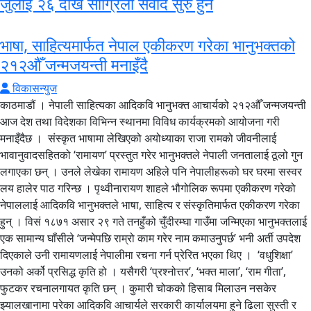
जुलाई २६ देखि सांग्रिला संवाद सुरु हुने
भाषा, साहित्यमार्फत नेपाल एकीकरण गरेका भानुभक्तको
२१२औँ जन्मजयन्ती मनाइँदै
विकासन्युज
काठमाडौं । नेपाली साहित्यका आदिकवि भानुभक्त आचार्यको २१२औँ जन्मजयन्ती
आज देश तथा विदेशका विभिन्न स्थानमा विविध कार्यक्रमको आयोजना गरी
मनाइँदैछ । संस्कृत भाषामा लेखिएको अयोध्याका राजा रामको जीवनीलाई
भावानुवादसहितको ‘रामायण’ प्रस्तुत गरेर भानुभक्तले नेपाली जनतालाई ठूलो गुन
लगाएका छन् । उनले लेखेका रामायण अहिले पनि नेपालीहरूको घर घरमा सस्वर
लय हालेर पाठ गरिन्छ । पृथ्वीनारायण शाहले भौगोलिक रूपमा एकीकरण गरेको
नेपाललाई आदिकवि भानुभक्तले भाषा, साहित्य र संस्कृतिमार्फत एकीकरण गरेका
हुन् । विसं १८७१ असार २९ गते तनहुँको चुँदीरम्घा गाउँमा जन्मिएका भानुभक्तलाई
एक सामान्य घाँसीले ‘जन्मेपछि राम्रो काम गरेर नाम कमाउनुपर्छ’ भनी अर्ती उपदेश
दिएकाले उनी रामायणलाई नेपालीमा रचना गर्न प्रेरित भएका थिए । ‘वधुशिक्षा’
उनको अर्को प्रसिद्ध कृति हो । यसैगरी ‘प्रश्नोत्तर’, ‘भक्त माला’, ‘राम गीता’,
फुटकर रचनालगायत कृति छन् । कुमारी चोकको हिसाब मिलाउन नसकेर
झ्यालखानामा परेका आदिकवि आचार्यले सरकारी कार्यालयमा हुने ढिला सुस्ती र