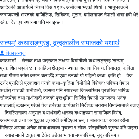
आदिकवि आचार्यको निधन विसं १९२५ असोजमा भएको थियो । भानुभक्तको
जन्मजयन्ती भारतको दार्जिलिङ, सिक्किम, भुटान, बर्मालगायत नेपाली भाषाभाषी धेरै
रहेका देश एवं स्थानमा पनि मनाइन्छ ।
सत्यम्’ कथासङ्ग्रह, द्वन्द्वकालीन समाजको यथार्थ
विकासन्युज
काठमाडौं । लेखक तथा पत्रकार लक्ष्मण वियोगीको कथासङ्ग्रह ‘सत्यम्’
प्रकाशित भएको छ । साहित्य क्षेत्रमा कथाका अलावा निबन्ध, नियात्रा, कविता
तथा गीतमा समेत कमल चलाउँदै आएका उनको यो पहिलो कथा–कृति हो । पेज
टर्नर प्रालिले प्रकाशन गरेको कथा–कृतिमा वियोगीले विशेषतः पश्चिम नेपाल
अर्थात् गण्डकी पानीढलो, त्यसमा पनि स्याङ्जा जिल्लाभित्र प्रचलित भाषिक
सौन्दर्यका तथा माओवादी द्वन्द्वको पृष्ठभूमिमा सिर्जित नेपाली समाजका अनेक
पाटालाई उत्खनन् गरेको पेज टर्नरका कार्यकारी निर्देशक जयराम तिमल्सिनाले बताए
। तिमल्सिनाका अनुसार यथार्थवादी धारका कथाहरूमा सामाजिक विभेद,
असमानता तथा जनयुद्धका त्रासदी समेटिएका छन् । बालवयका स्वरलहरीमा
मिसिएर आएका अनेक लोकभाकाका मुच्र्छना र लोक–संस्कृतिको सुगन्ध पनि पाइन्छ
। स्याङ्जाको टाकुरामा टेकेर उडेका भावना मध्यपश्चिम, सुदूरपश्चिम र