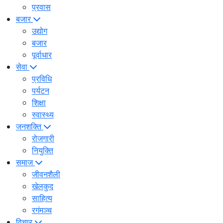
प्रवास
बजार
उद्योग
बजार
पूर्वाधार
सेवा
प्रविधि
पर्यटन
शिक्षा
स्वास्थ्य
जनशक्ति
रोजगारी
नियुक्ति
समाज
जीवनशैली
खेलकुद
साहित्य
रगंमञ्च
विचार