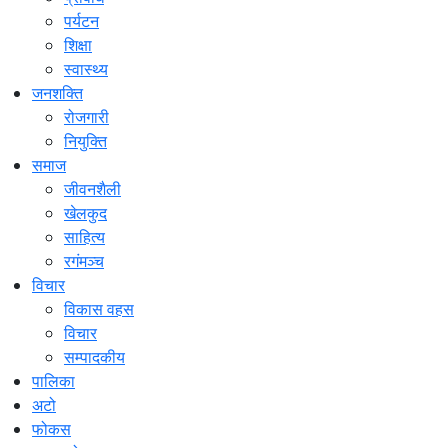
पर्यटन
शिक्षा
स्वास्थ्य
जनशक्ति
रोजगारी
नियुक्ति
समाज
जीवनशैली
खेलकुद
साहित्य
रगंमञ्च
विचार
विकास वहस
विचार
सम्पादकीय
पालिका
अटो
फोकस