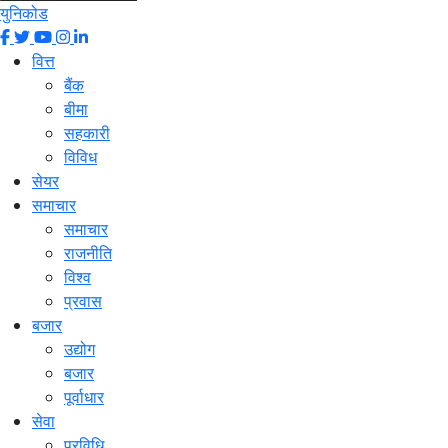
युनिकोड
वित्त
बैंक
बीमा
सहकारी
विविध
सेयर
समाचार
समाचार
राजनीति
विश्व
प्रवास
बजार
उद्योग
बजार
पूर्वाधार
सेवा
प्रविधि