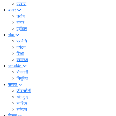
प्रवास
बजार
उद्योग
बजार
पूर्वाधार
सेवा
प्रविधि
पर्यटन
शिक्षा
स्वास्थ्य
जनशक्ति
रोजगारी
नियुक्ति
समाज
जीवनशैली
खेलकुद
साहित्य
रगंमञ्च
विचार