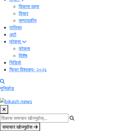
विकास वहस
विचार
सम्पादकीय
पालिका
अटो
फोकस
फोकस
विशेष
भिडियो
फिफा विश्वकप- २०२६
युनिकोड
समाचार खोज्नुहोस