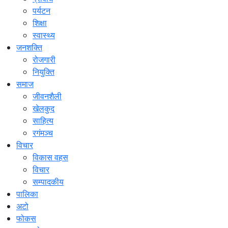
पर्यटन
शिक्षा
स्वास्थ्य
जनशक्ति
रोजगारी
नियुक्ति
समाज
जीवनशैली
खेलकुद
साहित्य
रगंमञ्च
विचार
विकास वहस
विचार
सम्पादकीय
पालिका
अटो
फोकस