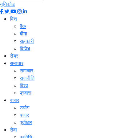
युनिकोड
वित्त
बैंक
बीमा
सहकारी
विविध
सेयर
समाचार
समाचार
राजनीति
विश्व
प्रवास
बजार
उद्योग
बजार
पूर्वाधार
सेवा
प्रविधि