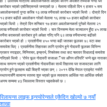
हो । उल्लेख्य मात्रामा अवलोकनकर्ता आएका कारण अपेक्षित तथ्यांक भन्दा धेरै
कारोबार भएको एशोसिएसनले जनाएको छ । मेलामा पहिलो दिन ९ हजार ५ सय
अवलोकनकर्ता पुग्दा करिब १३ लाख रुपैंयाको कारोबार भएको थियो । दोस्रो दिन
१२ हजार बढीले अवलोकन गरेको मेलामा १६ लाख ५० हजार बढीको कारोबार
भएको थियो । तेस्रो दिन शनिबार १७ हजार अवलोकनकर्ता पुगेको मेलामा २१
लाख रुपैंयाको कारोबार भएको थियो । चार दिनसम्म मेला सञ्चालन हुँदा ४५ लाख
रुपैंया बराबरको कारोबार हुने अपेक्षा गरिए पनि ६२ लाख रुपैंयाभन्दा बढीको
कारोबार भएको हो । प्रदर्शनीमा ४५० भन्दा बढी जातका फूलका ४८ वटा कक्ष
समावेश थिए । प्रदर्शनीमा तिहारका लागि प्रयोग हुने गोदावरी फूलका विभिन्न
प्रकार स्पाइडर, मिनियचर, इन्क्रर्भ, रिफ्लेक्स तथा कट फ्लावर विधालाई समावेश
गरिएको थियो । ‘रोपेर फूल गोदावरी सजाआैँ घर आँगन वरिपरि’ भन्ने मूल नाराका
साथ सम्पन्न भएको प्रदर्शनीमा गोदावरीका साथै तिहारमा घर सजावटका लागि
प्रयोग हुने फूलहरू बढी बिक्री भएका छन् । २०११ देखि नेपाल प्राइभेट नर्सरी
स्थापनासँगै सामान्य स्तरमा शुरु भएको फूल व्यवसाय आर्थिक गत आर्थिक वर्षको
अन्त्य सम्ममा ४३ जिल्लामा विस्तार भइसकेको छ ।
रिलायन्स लाइफ इन्स्योरेन्सले एकैदिन खोल्यो ७ नयाँ
शाखा