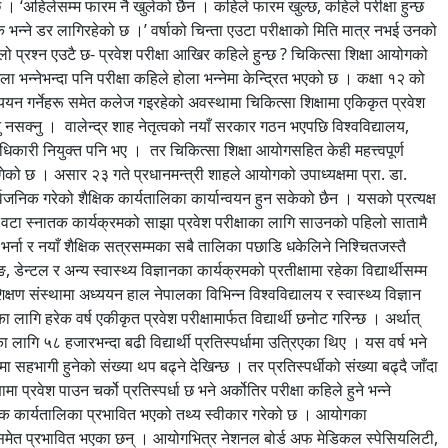
छ । ‘अहिलेसम्म फारम नै खुलेको छैन । कहिले फारम खुल्छ, कहिले परीक्षा हुन्छ
 कि भन्ने डर लागिरहेको छ ।’ वर्षाको चिन्ता एउटा परीक्षाको मिति मात्र नभई उनको
ो प्रश्न एउटै छ- प्रवेश परीक्षा आखिर कहिले हुन्छ ? चिकित्सा शिक्षा आयोगको
उला भन्नेभन्दा पनि परीक्षा कहिले होला भन्नेमा केन्द्रित भएको छ । कक्षा १२ को
यन गर्नेहरू समेत कलेज गइरहेको अवस्थामा चिकित्सा शिक्षामा एकिकृत प्रवेश
नु नसक्नु । वालेन्द्र शाह नेतृत्वको नयाँ सरकार गठन भएपछि विश्वविद्यालय,
दाधिकारी नियुक्त पनि भए । तर चिकित्सा शिक्षा आयोगसहित केही महत्त्वपूर्ण
गेको छ । असार २३ गते प्रधानमन्त्री शाहले आयोगको उपाध्यक्षमा प्रा. डा.
वजनिक गरेको शैक्षिक कार्यतालिका कार्यान्वयन हुन सकेको छैन । यसको प्रत्यक्ष
वटा स्नातक कार्यक्रमको साझा प्रवेश परीक्षाका लागि साउनको पहिलो सातामै
भर्ना र नयाँ शैक्षिक सत्रसम्मका सबै तालिका पछाडि धकेलिने निश्चितजस्तै
डेन्टल र अन्य स्वास्थ्य विज्ञानका कार्यक्रमको प्रतीक्षामा रहेका विद्यार्थीसम्म
्षण संस्थामा अध्ययन हाल नेपालका विभिन्न विश्वविद्यालय र स्वास्थ्य विज्ञान
गि हरेक वर्ष एकीकृत प्रवेश परीक्षामार्फत विद्यार्थी छनोट गरिन्छ । अर्थात्
ा लागि ५८ हजारभन्दा बढी विद्यार्थी प्रतिस्पर्धामा उत्रिएका थिए । यस वर्ष भने
ा सहभागी हुनेको संख्या थप बढ्ने देखिन्छ । तर प्रतिस्पर्धीको संख्या बढ्दै जाँदा
प्रवेश पाउन चर्को प्रतिस्पर्धा छ भने अर्कोतिर परीक्षा कहिले हुने भन्ने
क्षिक कार्यतालिका प्रभावित भएको तथ्य स्वीकार गरेको छ । आयोगका
कामसमेत प्रभावित भएका छन् । आयोगभित्र नेशनल बोर्ड अफ मेडिकल स्पेसियलिटी,