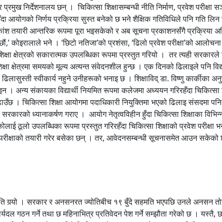
 प्रमुख निर्देशनालय छन् । चिकित्सा शिक्षासम्बन्धी नीति निर्माण, प्रवेश परीक्षा सञ
्त नहुँदा आयोगको निर्णय प्रक्रिया सुस्त बनेको छ भने शैक्षिक गतिविधिले पनि गति 
ांश तयारी आन्तरिक रूपमा पूरा भइसकेको र अब सूचना प्रकाशनसँगै प्रक्रिया अघि
’ कोइरालाले भने । ‘छिटो नतिजा’को प्रशंसा, ‘ढिलो प्रवेश परीक्षा’को आलोचना यस 
ा क्षेत्रको सकारात्मक उपलब्धिका रूपमा प्रस्तुत गरियो । तर त्यही सरकारले चिकि
षा क्षेत्रमा समयको मूल्य अत्यन्त संवेदनशील हुन्छ । एक दिनको ढिलाइले पनि विद
 ढिलासुस्ती स्वीकार्य नहुने उनीहरूको भनाइ छ । शिक्षाविद् डा. विष्णु कार्कीका अन
इन । अन्य संकायका विद्यार्थी नियमित रूपमा कलेजमा अध्ययन गरिरहँदा चिकित्सा शिक्ष
उँछ । चिकित्सा शिक्षा आयोगमा पदाधिकारी नियुक्तिमा भएको ढिलाइ संसदमा पनि 
ारको ध्यानाकर्षण गराए । आयोग नेतृत्वविहीन हुँदा चिकित्सा शिक्षाका विभिन्न कार
लो उपलब्धिका रूपमा प्रस्तुत गरिरहँदा चिकित्सा शिक्षाको प्रवेश परीक्षा भने 
 परीक्षाको तयारी गरेर बसेका छन् । तर, आवेदनसम्बन्धी सूचनासमेत आउन सकेको छै
हरू यही माग लिएर सडकमा उत्रिएका थिए । सरकारी अस्पतालमा कार्यरत रेजिडेन्ट चिकित्सकसरह निर्वाह भत्ता र सेवा–सुविधा उपलब्ध गराउनुपर्ने माग राख्दै उनीहरूले लामो आन्दोलन गरेका थिए । आन्दोलनका क्रममा अस्पतालका सेवा प्रभावित भए, सरकारसँग पटक–पटक वार्ता भयो र अन्ततः सहमति पनि जुट्यो । तर त्यो सहमतिको आधारले नै नयाँ विवाद जन्मायो। सरकार र आन्दोलनरत पक्षबीच निजी मेडिकल कलेजको विद्यार्थी भर्ना (सिट) संख्या बढाउने सर्तमा सहमति भएपछि आन्दोलन स्थगित भयो । सरकारका लागि त्यो तत्कालको समाधान थियो, तर रेजिडेन्ट चिकित्सकहरूका लागि होइन । आन्दोलनमा सहभागी चिकित्सकहरूको भनाइमा, उनीहरूको मूल माग श्रमको उचित मूल्यांकन र समान सेवा–सुविधा सुनिश्चित गर्नु थियो । तर त्यसको सट्टा विद्यार्थी सिट संख्या बढाउने निर्णय गरियो, जसले आन्दोलनको मर्म सम्बोधन गर्न सकेन । त्यसैले उनीहरू आज पनि उक्त निर्णयप्रति असन्तुष्टि जनाइरहेका छन् । सञ्चालक पनि असन्तुष्ट स्वास्थ्य क्षेत्रमा आन्दोलन गर्ने सूचीमा नर्स, इन्टर्न वा रेजिडेन्ट चिकित्सक मात्र छैनन् । बेला–बेलामा निजी मेडिकल कलेज तथा अस्पताल सञ्चालक पनि आफ्ना माग लिएर सरकारविरुद्ध उत्रिने गरेका छन् । निजी मेडिकल तथा डेन्टल कलेजहरूको छाता संस्था एसोसिएसन अफ प्राइभेट मेडिकल एण्ड डेन्टल कलेज अफ नेपालले हालै सरकारलाई आन्दोलनको चेतावनीसहित ध्यानाकर्षणपत्र बुझाएको छ । संस्थाले सरकारले गोविन्द केसीसँग गरेको पछिल्लो सहमतिमा असन्तुष्टि जनाएका छन् । विशेषगरी साउन ११ गते सरकार र डा. केसीबीच भएको सहमतिको तेस्रो र चौथो बुँदाप्रति सञ्चालकहरूको आपत्ति छ । तेस्रो बुँदामा निजी शिक्षण संस्थामा एमबीबीएस तथा बीडीएसको सिट संख्या नबढाइने, तर सार्वजनिक शिक्षण संस्थाको सिट विस्तारमा अवरोध नहुने उल्लेख छ भने चौथो बुँदामा चिकित्सा शिक्षा सञ्चालन गर्ने संस्थाहरू गैरनाफामूलक र सेवामूलक संस्थाका रूपमा रहने व्यवस्था गर्ने लेखिएको छ । यी दुवै बुँदा तत्काल खारेज गर्नुपर्ने माग गर्दै सञ्चालकहरूले सरकारले निर्णय सच्याएन भने चरणबद्ध आन्दोलनमा उत्रिने चेतावनी दिएका छन् । उनीहरूले एमबीबीएस र बीडीएसको सिट संख्या विस्तार रोक्ने निर्णय कार्यान्वयन गरिए आफूहरूले इन्टर्न चिकित्सकलाई उपलब्ध गराउँदै आएको निर्वाह भत्ता नै रोक्न सक्ने भनेका छन् । एकातिर इन्टर्न चिकित्सकहरू न्यायोचित निर्वाह भत्ताको माग गर्दै सडकमा छन् भने अर्कोतिर निजी मेडिकल कलेज सञ्चालकहरू त्यही भत्तालाई आन्दोलनको हतियार बनाउने चेतावनी दिइरहेका छन् । यसरी हेर्दा नेपालको स्वास्थ्य क्षेत्रमा आन्दोलन कुनै एक समूहको असन्तुष्टि मात्र होइन, नर्सदेखि इन्टर्न चिकित्सक, रेजिडेन्ट चिकित्सकदेखि निजी अस्पताल सञ्चालकसम्म सबै आफ्ना–आफ्ना माग बोकेर सडकमा उत्रिरहेका छन् । बेलाबेला चिकित्सकहरू पनि आफूमाथि अन्याय भएको भन्दै बेलाबेला सडकमा आउँछन् । उनीहरू अस्पतालका आकस्मिक र ओपीडी सेवा ठप्प पार्दै सडक रोज्छन् । अस्पतालमा भएको तोडफोड र चिकित्सकमाथि भएका कुटपिटका घटनालाई लिएर चिकित्सक काम छोड्दै सडकमा आउँछन् । शिक्षामा पनि उस्तै दृश्य स्वास्थ्य क्षेत्रजस्तै शिक्षा क्षेत्र पनि पछिल्ला वर्षहरूमा आन्दोलनको स्थायी थलो बन्दै गएको छ । कहिले विद्यार्थी, कहिले शिक्षक, कहिले विद्यालय कर्मचारी, त कहिले निजी विद्यालय सञ्चालक फरक–फरक समयमा फरक–फरक समूह सडकमा उत्रिन्छन् । शैक्षिक परामर्शका नाममा सञ्चालित कन्सल्टेन्सीदेखि निजी विद्यालयका छाता संगठनसम्म बेला बेलामा आफ्ना माग बोकेर आन्दोलनमा उत्रिने गरेका छन् । शिक्षा क्षेत्रमा सबैभन्दा लामो र संगठित आन्दोलन भने विद्यालय शिक्षा ऐनको विषयमा देखिएको छ । २०७२ सालदेखि नयाँ विद्यालय शिक्षा ऐन जारी गर्नुपर्ने माग राख्दै आएको नेपाल शिक्षक महासंघले पटक–पटक विद्यालय बन्ददेखि काठमाडौं केन्द्रित प्रदर्शनसम्मका आन्दोलन गर्दै आएको छ । ऐन नबन्दा शिक्षक र विद्यालय कर्मचारीका सेवा–सुविधा मात्र प्रभावित भएका छैनन्, समग्र विद्यालय शिक्षाको व्यवस्थापन नै अन्योलमा परेको महासंघको तर्क छ 