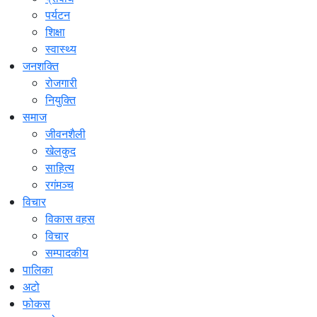
पर्यटन
शिक्षा
स्वास्थ्य
जनशक्ति
रोजगारी
नियुक्ति
समाज
जीवनशैली
खेलकुद
साहित्य
रगंमञ्च
विचार
विकास वहस
विचार
सम्पादकीय
पालिका
अटो
फोकस