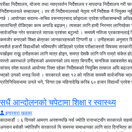
परीक्षा निर्देशालय, योजना तथा नवप्रवर्तन निर्देशालय र मापदण्ड निर्देशालय गरी चार
निर्देशनालयले सम्हाल्छन् । तर ती निर्देशनालयको नेतृत्व गर्ने निर्देशक नै नियुक
गर्छ । आयोगका सदस्य–सचिव वसन्तप्रसाद कोइराला प्रवेश परीक्षासम्बन्धी अधिक
साताभित्रै रोकिएका काम अगाडि बढ्छन्। त्यसका लागि हामी निरन्तर लागिरहेका छौं,
सार्वजनिक गरेर सरकारले व्यापक प्रशंसा बटुल्यो । समयमै नतिजा प्रकाशनलाई शिक्ष
कमजोर बनाएको शिक्षा क्षेत्रका जानकारहरूको टिप्पणी छ । उनीहरूका अनुसार शिक्
त्यसैले हजारौं विद्यार्थीको भविष्यसँग जोडिएको प्रवेश परीक्षाजस्तो विषयमा सरकारी
पर्खाइमा राख्नु उनीहरूका लागि मात्र होइन, समग्र देशकै लागि पनि राम्रो संकेत हो
यस्तो अवस्थाले उनीहरूको अध्ययनको लय मात्र बिगार्दैन, मानसिक दबाबसमेत बढा
सांसद रमेश मल्लले आयोगमा रिक्त रहेका निर्देशकको नियुक्ति तत्काल अघि बढाउन सरक
भएको उनको भनाइ थियो । सरकारले कक्षा १२ को नतिजा समयमै सार्वजनिक भएकोलाई ठू
प्रतिनिधिसभामा उनले भने, ‘विगत एक महिनादेखि करिब ६० हजार विद्यार्थी प्रवेश
सधैं आन्दोलनको चपेटामा शिक्षा र स्वास्थ्य
इन्द्रसरा खड्का
काठमाडौं । ६ दिनको आमरण अनशनपछि नर्स ज्योति रानाभाटसँग सरकारले सहमति गर्‍यो । सरकार र अनसनरत ज्योतिबीच १९ बुँदे सहमति भएपछि उनले अनसन तोडेकी छिन् । नर्स तथा मिडवाइफहरूको पारिश्रमिक, सेवा–सुविधाको माग गर्दै अनसन बसेकी ज्योतिसँग सरकारले यि समस्या समाधानका लागि सात दिनभित्र कार्यदल गठन गर्ने तथा छ महिनाभित्र प्रतिवेदन पेश गर्ने सम्झौता गरेको छ । यस्तै, छात्रवृत्तिमा अध्ययन गरेका नर्स तथा मिडवाइफहरूको योग्यता र विशेषज्ञताअनुसार तह, जिम्मेवारी, सेवा–सुविधा र नेतृत्वको अवसर सुनिश्चित गर्न सम्बन्धित निर्देशिका ३० दिनभित्र संशोधन गरिने निर्णय भएको छ । सरकारले सहायक नर्स–मिडवाइफ (एएनएम) लाई प्रवीणता प्रमाणपत्र तह नर्सिङ अध्ययनका लागि छात्रवृत्तिको व्यवस्था मिलाउने, आगामी शैक्षिक सत्रदेखि भर्ना नीति कायम गर्ने तथा सबै अस्पतालमा नर्सिङ प्रोसेस, नर्सिङ केयर प्लान, नर्सिङ डकुमेन्टेसन, नर्सिङ इभालुएसन, औषधि व्यवस्थापन, संक्रमण नियन्त्रण, बिरामी सुरक्षा तथा नियमित नर्सिङ अडिट अनिवार्य रूपमा लागू गर्ने प्रतिबद्धता जनाएको छ । देशभरका हजारौं नर्स र मिडवाइफको आवाज बोकेर अनशन बसेकी उनले यो सम्झौतापछि मंगलबार अनशन तोडेकी हुन् । बिरामीको जीवनसँग प्रत्यक्ष जोडिएको जिम्मेवारी निर्वाह गर्ने स्वास्थ्यकर्मीले आफ्नै जीवन धान्न संघर्ष गर्नुपरेको अवस्था उनीहरूको आन्दोलनको मूल कारण हो । नर्समाथिको श्रमशोषण अन्त्य गर्नुपर्ने माग वर्षौंदेखि उठ्दै आएको छ । गत वर्ष पनि यही माग राख्दै देशभरका नर्सहरू सडकमा उत्रिएका थिए । आन्दोलनपछि सरकार, निजी मेडिकल कलेज र नर्स प्रतिनिधिबीच निजी मेडिकल कलेजमा कार्यरत नर्सलाई सरकारी पाँचौं तहसरह मासिक ३४ हजार ७३० रुपैयाँ पारिश्रमिक उपलब्ध गराउने सहमति भएको थियो, जुन गत वर्षको कात्तिकदेखि लागू गर्ने भनिएको थियो । तर सहमति कागजमै सीमित रह्यो । अधिकांशले अहिलेसम्म पनि निर्णयअनुसारको पारिश्रमिक नपाएको नर्सहरूको गुनासो छ । यही कारण उनीहरू फेरि १५ बुँदे मागसहित आन्दोलनमा छन् । माइतीघर मण्डलामा मंगलबारदेखि आमरण अनशनमा बसेका इन्टर्न चिकित्सक डिल्ली हरिजनको माग पनि एउटै छ, ‘श्रमको सम्मान र न्यायपूर्ण पारिश्रमिक ।’ ‘चार महिनासम्म शिक्षा तथा खेलकुद मन्त्रालय, चिकित्सा शिक्षा आयोगलगायतका निकायका ढोका ढकढक्याउँदा पनि माग सुनुवाइ नभएपछि अन्तिम विकल्पका रूपमा आमरण अनशन रोज्नुपरेको हो,’ उनले भने । चार महिनादेखि विभिन्न निकाय धाउँदा–धाउँदा थाकियो,’ उनी भन्छन्,‘ हाम्रा मागप्रति कसैको ध्यान गएन । ध्यान दिएका निकायले पनि अहिलेसम्म ठोस कदम चालेको देखिएन । सडकमा आउनु र अनसन बस्नु अन्तिम विकल्प भएकाले यही कदम रोजेको हुँ ।’ इन्टर्न हरिजनको आन्दोलनको केन्द्रमा एमबीबीएस तथा बीडीएस इन्टर्न चिकित्सकले पाउने निर्वाह भत्ता छ । चिकित्सा शिक्षाको पाठ्यक्रमअनुसार एमबीबीएस र बीडीएस उत्तीर्ण गरेपछि एक वर्ष इन्टर्नसिप अनिवार्य हुन्छ । यही अवधिमा उनीहरूले अस्पतालमा नियमित चिकित्सकसरह बिरामी जाँच्ने, उपचारमा सहभागी हुने, आकस्मिक सेवा दिने, वार्ड ड्युटी गर्ने र रातभर ’अन–कल’ बस्नेसम्मका जिम्मेवारी निर्वाह गर्छन् । कामको प्रकृति एउटै भए पनि सरकारी र निजी अस्पतालमा इन्टर्न गर्ने चिकित्सकले पाउने भत्तामा भने ठूलो असमानता छ । सरकारी अस्पतालमा इन्टर्न गर्ने चिकित्सकले मासिक २३ हजार रुपैयाँ निर्वाह भत्ता पाउँदा निजी मेडिकल कलेज तथा अस्पतालमा इन्टर्न गर्नेहरू अझै पनि करिब १० हजार रुपैयाँमै काम गर्न बाध्य छन् । यही विभेद अन्त्य गरी सबै इन्टर्न चिकित्सकलाई समान दरमा निर्वाह भत्ता उपलब्ध गराउनुपर्ने माग उनीहरूको छ । उनीहरूका अनुसार यो अतिरिक्त सुविधा मागिएको होइन, एउटै प्रकृतिको श्रमको समान मूल्यांकनको माग हो । स्वास्थ्य क्षेत्रमा श्रमको सम्मान र उचित पारिश्रमिकको लडाइँ ज्योति रानाभाट वा इन्टर्न चिकित्सक डिल्ली हरिजनबाट मात्रै सुरु भएको होइन, यो संघर्ष वर्षौंदेखि दोहोरिँदै आएको कथा हो । गत वर्ष पनि स्नातकोत्तर तह (पोस्ट ग्राजुएट–पीजी) अध्ययनरत रेजिडेन्ट चिकित्सक