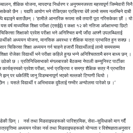
्चालन, शैक्षिक योजना, मापदण्ड निर्धारण र अनुगमनजस्ता महत्त्वपूर्ण जिम्मेवारी यिनै
लिन सकेको छैन । यद्यपि आयोग भने रोकिएका प्रक्रिया धेरै लामो समय नलम्बिने दाबी
 बढाइने बताउँछन् । ‘हामीले आन्तरिक रूपमा सबै तयारी पूरा गरिसकेका छौं । यो
वर्ष माध्यमिक शिक्षा परीक्षा (एसईई) र कक्षा १२ को नतिजा अपेक्षाभन्दा छिटो
त्सा शिक्षाको प्रवेश परीक्षा भने अनिश्चित बन्दै जाँदा आफ्नै उपलब्धिलाई
्यार्थीको अध्ययन योजना, मानसिक अवस्था र शैक्षिक यात्रा प्रभावित हुन सक्छ ।
ुसार चिकित्सा शिक्षा अध्ययन गर्न चाहने हजारौं विद्यार्थीलाई लामो समयसम्म
ा रोजेका विद्यार्थी भने परीक्षा कहिले हुन्छ भन्ने अनिश्चिततामै बस्न बाध्य छन् ।
उठेको छ । प्रतिनिधिसभाको मंगलबारको बैठकमा नेपाली कम्युनिस्ट पार्टीका
्यक्रमको प्रवेश परीक्षा, भर्ना प्रक्रिया र समग्र शैक्षिक सत्र नै प्रभावित
झन् पर धकेलिँदै जानु विडम्बनापूर्ण भएको मल्लको टिप्पणी थियो ।
न । यसले विद्यार्थी र अभिभावक दुवैलाई गम्भीर अन्योलमा पारेको छ ।’
। यही मागका कारण हजारौं शिक्षकले पटक–पटक कक्षाकोठा छाडेर सडक रोज्दै आएका छन् । विद्यालय बन्द विद्यार्थीलाई समेत उस्तै समस्या हुने गरेको छ । २०७२ सालदेखि अहिलेसम्म थुप्रै सरकार फेरिए, शिक्षामन्त्री फेरिए, तर शिक्षकका माग भने उस्तै छन् । नयाँ राजनीतिक अभ्यासको वाचा गर्दै सत्तामा आएको सरकारसँग पनि शिक्षकहरूले ठूलो अपेक्षा गरेका थिए । तर विद्यालय शिक्षा ऐनलाई प्राथमिकतामा नराखिएको भन्दै महासंघ फेरि आन्दोलनको तयारीमा छ । महासंघले भदौ महिनादेखि थप सशक्त आन्दोलन गर्ने घोषणा गरिसकेको छ । महासंघका अध्यक्ष लक्ष्मीकिशोर सुवेदीका अनुसार नयाँ सरकार गठन भएयता शिक्षामन्त्रीदेखि प्रधानमन्त्रीसम्मलाई पटक–पटक भेटेर माग राखिए पनि ठोस सुनुवाइ हुन सकेको छैन । त्यसैले यसअघिका आन्दोलनभन्दा अझ व्यापक आन्दोलन गर्न बाध्य भएको उनको भनाइ छ । सहमति हुन्छ तर कार्यान्वयन हुँदैन । शिक्षा र स्वास्थ्य क्षेत्रमा दोहोरिने आन्दोलनहरूलाई नियाल्दा सहमति हुने तर कार्यान्वयन नहुने समस्या देखिन्छ । शिक्षा र स्वास्थ्यमा माग उठ्छ, सरकार मौन बस्छ, आन्दोलन चर्किन्छ, वार्ता सुरु हुन्छ, सहमति हुन्छ, तर कार्यान्वयन फेरि अनिश्चित बन्छ । यही चक्र दोहोरिँदा आन्दोलन अपवाद होइन, अधिकार माग्ने नियमित माध्यमजस्तै बन्न पुगेको छ । आन्दोलनरत पक्षहरूको साझा गुनासो पनि यही छ । उनीहरूका अनुसार सरकारसँग संवादको ढोका सुरुदेखि नै खुला हुँदैन । सम्बन्धित समूह सडकमा उत्रिएपछि मात्रै मन्त्रालयहरू सक्रिय हुन्छन् । तत्काल आन्दोलन रोक्न वार्ता र सहमति त हुन्छ, तर त्यसलाई कार्यान्वयन गर्ने प्रतिबद्धता भने समयसँगै ओझेलमा पर्छ । यसको एउटा उदाहरण नर्स आन्दोलन हो । गत वर्ष देशभरका नर्सहरूले सेवा छाडेर आन्दोलन गरेपछि सरकार उनीहरूसँग वार्तामा बस्यो । तत्कालीन स्वास्थ्यमन्त्री सुधा शर्माको कार्यकालमा भएको सहमतिअनुसार निजी क्षेत्रमा कार्यरत नर्सहरूको पारिश्रमिक बढाउने, काम गर्ने समय व्यवस्थापन गर्ने लगायतका विषयमा सहमति भएको थियो । तर सहमति भएको करिब एक वर्ष पुग्न लाग्दा पनि अधिकांश प्रतिबद्धता व्यवहारमा कार्यान्वयन हुन सकेका छैनन् । यही कारण नर्सहरू फेरि आन्दोलनको बाटोमा फर्किएका छन् । इन्टर्न चिकित्सकको अवस्था पनि फरक छैन । शिक्षा मन्त्रालयका सहसचिव चन्द्रकान्त भुसालको संयोजकत्वमा गठित कार्यदलले निजी मेडिकल कलेजमा कार्यरत एमबीबीएस तथा बीडीएस इन्टर्न चिकित्सकलाई स्वास्थ्य सेवाको आठौं तहको तलबको ५० प्रतिशत बराबर निर्वाह भत्ता उपलब्ध गराउन सिफारिस गरेको थियो । तर कार्यदलको प्रतिवेदन तयार भएको महिनौं बितिसक्दा पनि त्यसअनुसार निर्णय कार्यान्वयनमा आउन सकेको छैन । यही कारण अहिले इन्टर्न चिकित्सक फेरि माइतीघरको सडकमा आमरण अनसनमा छन् । स्वास्थ्य मन्त्रालयले भने आन्दोलनरत पक्षसँग पुनः वार्ता र छलफल जारी रहेको जनाएको छ । शिक्षा क्षेत्रमा पनि अवस्था उस्तै देखिन्छ । विद्यालय शिक्षा ऐन छिट्टै ल्याउने प्रतिबद्धता सरकारले पटक–पटक दोहोर्‍याउँदै आएको छ । तर वर्षौंदेखि प्रतीक्षामा रहेको ऐन अझै पारित हुन सकेको छैन । गत वर्षको भदौ २५ गते संसद्बाट पारित गर्ने तयारी गरिएको विद्यालय शिक्षा विधेयक राजनीतिक परिस्थितिका कारण अघि बढ्न सकेन । सरकार परिवर्तनसँगै ऐन फेरि प्राथमिकताबाट बाहिरियो । यही कारण नेपाल शिक्षक महासंघ फेरि आन्दोलनको तयारीमा छ । शिक्षकहरूको भनाइमा सरकार फेरिन्छ, मन्त्री फेरिन्छन्, प्रतिबद्धता दोहोरिन्छ, तर विद्यालय शिक्षा ऐन भने अझै पनि प्रतीक्षामै छ । के भन्छन् विज्ञ ? शिक्षा र स्वास्थ्य कुनै पनि राष्ट्रका विकासका आधारस्तम्भ मानिन्छन् । एउटा दक्ष जनशक्ति उत्पादन गर्छ, अर्को त्यही जनशक्तिलाई स्वस्थ राख्छ । त्यसैले अधिकांश मुलुकले यी दुई क्षेत्रलाई उच्च प्राथमिकतामा राख्छन् । तर नेपालमा भने विडम्बना उल्टो देखिन्छ ।