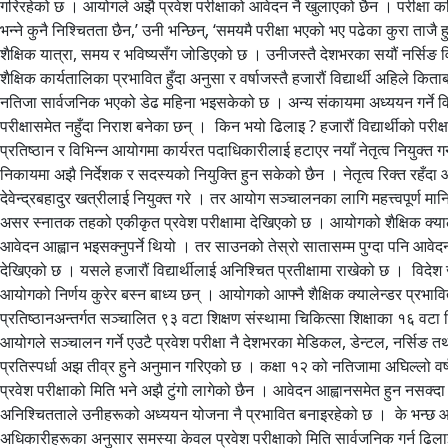
गरिरहेको छ । आयोगले अझै प्रवेश परीक्षाको आवेदन नै खुलाएको छैन । परीक्षा कहिले
भन्ने कुनै निश्चितता छैन,’ उनी भन्छिन्, ‘समयमै परीक्षा भएको भए पढेका कुरा ताजै
शैक्षिक यात्रा, समय र भविष्यसँग जोडिएको छ । उनीजस्तै देशभरका सयौं नर्सिङ वि
शैक्षिक कार्यतालिका प्रभावित हुँदा अनुसा र वर्षाजस्तै हजारौं विद्यार्थी अहिले क
नतिजा सार्वजनिक भएको डेढ महिना भइसकेको छ । अन्य संकायमा अध्ययन गर्ने विद्
परीक्षासमेत नहुँदा निराश बनेका छन् । किन भयो ढिलाइ ? हजारौं विद्यार्थीको परीक
प्रतिष्ठान र विभिन्न आयोगमा कार्यरत पदाधिकारीलाई हटाएर नयाँ नेतृत्व नियुक्त गर
निकायमा अझै निर्देशक र सदस्यको नियुक्ति हुन सकेको छैन । नेतृत्व रिक्त रहँदा
देवेन्द्रबहादुर खत्रीलाई नियुक्त गरे । तर आयोग सञ्चालनका लागि महत्त्वपूर्ण म
असर स्नातक तहको एकीकृत प्रवेश परीक्षामा देखिएको छ । आयोगको शैक्षिक क्याल
आवेदन आह्वान भइसक्नुपर्ने थियो । तर साउनको तेस्रो सातासम्म पुग्दा पनि आवेदन 
देखिएको छ । यसले हजारौं विद्यार्थीलाई अनिश्चित प्रतीक्षामा राखेको छ । विदेश जाने 
आयोगको निर्णय कुरेर बस्न बाध्य छन् । आयोगको आफ्नै शैक्षिक क्यालेन्डर प्रभावि
प्रतिष्ठानअन्तर्गत सञ्चालित ९३ वटा शिक्षण संस्थामा चिकित्सा शिक्षाका १६ वटा 
आयोगले सञ्चालन गर्ने एउटै प्रवेश परीक्षा नै देशभरका मेडिकल, डेन्टल, नर्सिङ तथा 
प्रतिस्पर्धा अझ तीव्र हुने अनुमान गरिएको छ । कक्षा १२ को नतिजामा अघिल्लो वर्षक
प्रवेश परीक्षाको मिति भने अझै टुंगो लागेको छैन । आवेदन आह्वानसमेत हुन नसक्दा हज
अनिश्चितताले उनीहरूको अध्ययन योजना नै प्रभावित बनाइरहेको छ । के भन्छ आयोग
अधिकारीहरूका अनुसार समस्या केवल प्रवेश परीक्षाको मिति सार्वजनिक गर्न ढिला