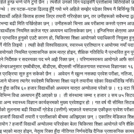
 हुन्छ भन्ने पनि टुंगो छैन । त्यसैले उनको दिन पढाइसँगै प्रतीक्षामा बितिरहेको 
 हुन्थे । तर पटक–पटक ढिलाइ हुँदै गयो भने अहिले सम्झेर पढेका विषय नै बिर्सिन्छु
द्यार्थी अहिले किताब हातमा लिएर तयारी गरिरहेका छन्, तर उनीहरूको सबैभन्दा ठूल
िताबभन्दा बढी मिति पर्खिरहेका छन् । उनीहरूको चिन्ता अब परीक्षामा कस्तो प्रश्न आ
यार्थीहरू नियमित कलेज गएर अध्ययन थालिसकेका छन् । इन्जिनियर क्षेत्रमा अध्य
्षा प्रभावित हुनुको एउटै कारण हो, चिकित्सा शिक्षा आयोगको पदाधिकारी नियुक्त हु
्ने नीति लिइयो । त्यही केही विश्वविद्यालय, स्वास्थ्य प्रतिष्ठान र आयोगमा नयाँ प
 आयोगको नियमित प्रशासनिक काम मात्र होइन, शैक्षिक गतिविधि नै प्रभावित हुन पु
ानिने निर्देशक र सदस्यका पद भने अझै रिक्त छन् । परिणामस्वरूप आयोगले आफै सार्
ेन्डरअनुसार एमबीबीएस, बीडीएस, बीएससी नर्सिङलगायत स्वास्थ्य विज्ञानका १६ 
प्रक्रिया सुरु हुन सकेको छैन । आवेदन नै खुल्न नसक्दा प्रवेश परीक्षा, नतिजा, 
योजना त्यागेर स्वदेशमै चिकित्सा शिक्षा पढ्ने तयारीमा रहेका विद्यार्थीदेखि नर्सिङ, 
त हुँदा करिब ६० हजार विद्यार्थीको अध्ययन यात्रा अन्योलमा परेको छ । ९३ वटा शिक
विभिन्न विधा अध्यापन हुँदै आएको छ । ती संस्थामा जम्मा ९ हजार २ सय ७५ सिटका ला
अन्य स्वास्थ्य विज्ञान कार्यक्रमको मुख्य प्रवेशद्वार हो । गत वर्ष यी सीमित सिटक
ो तुलनामा बढी विद्यार्थी ग्रेडेड (उत्तीर्ण) भएकाले यसपटक एकीकृत प्रवेश परीक्षाम
ारौं विद्यार्थी तयारी र प्रतीक्षाको बीचमा अल्झिएका छन् । एकातिर मेडिकल शिक्षामा 
 ? हजारौं विद्यार्थी अन्योलमा परिरहेका बेला चिकित्सा शिक्षा आयोगले पनि शै
इ भएको मात्र होइन, नेतृत्व रिक्त हुँदा नीतिगत निर्णयदेखि दैनिक प्रशासनिक 