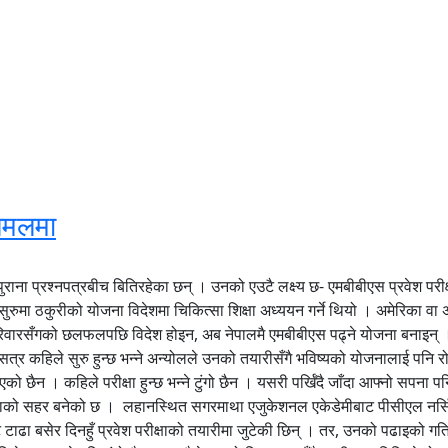
अलमलमा
ाना प्रश्नपत्रबीच बितिरहेका छन् । उनको एउटै लक्ष्य छ- एमबीबीएस प्रवेश परीक्ष
ुमा ठकुरीको योजना विदेशमा चिकित्सा शिक्षा अध्ययन गर्ने थियो । अमेरिका वा अ
परिवारसँगको छलफलपछि विदेश होइन, अब नेपालमै एमबीबीएस पढ्ने योजना बनाइन् 
षिक सत्र कहिले सुरु हुन्छ भन्ने अन्योलले उनको तयारीसँगै भविष्यको योजनालाई पनि
 भएको छैन । कहिले परीक्षा हुन्छ भन्ने टुंगो छैन । यसरी पर्खिँदै जाँदा आफ्नो सपन
्षाको सहर बनेको छ । लहानस्थित सगरमाथा एजुकेशनल एकेडेमीबाट पीसीएल नर्सिङ प
टाढा बसेर दिनहुँ प्रवेश परीक्षाको तयारीमा जुटेकी छिन् । तर, उनको पढाइको गत