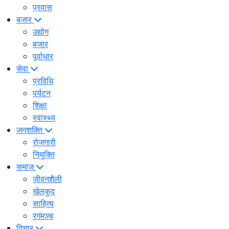
प्रवास
बजार
उद्योग
बजार
पूर्वाधार
सेवा
प्रविधि
पर्यटन
शिक्षा
स्वास्थ्य
जनशक्ति
रोजगारी
नियुक्ति
समाज
जीवनशैली
खेलकुद
साहित्य
रगंमञ्च
विचार