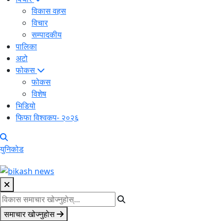
विकास वहस
विचार
सम्पादकीय
पालिका
अटो
फोकस
फोकस
विशेष
भिडियो
फिफा विश्वकप- २०२६
युनिकोड
समाचार खोज्नुहोस