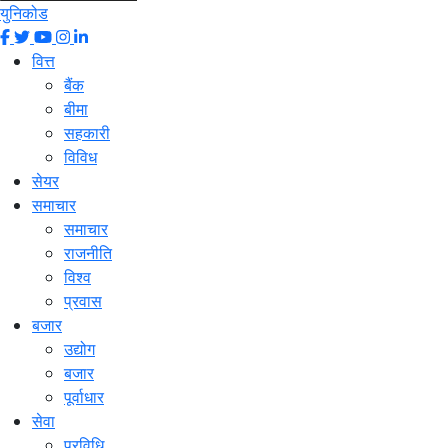
युनिकोड
वित्त
बैंक
बीमा
सहकारी
विविध
सेयर
समाचार
समाचार
राजनीति
विश्व
प्रवास
बजार
उद्योग
बजार
पूर्वाधार
सेवा
प्रविधि