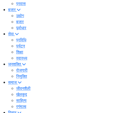
प्रवास
बजार
उद्योग
बजार
पूर्वाधार
सेवा
प्रविधि
पर्यटन
शिक्षा
स्वास्थ्य
जनशक्ति
रोजगारी
नियुक्ति
समाज
जीवनशैली
खेलकुद
साहित्य
रगंमञ्च
विचार