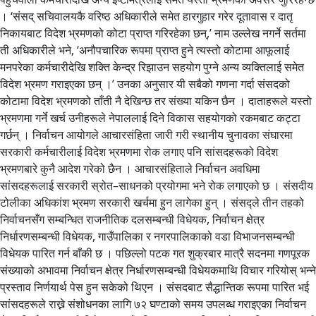
। ‘संसद् सचिवालयकै वरिष्ठ अधिकारीले समेत हारगुहार गरेर दूतावास र दातृ
निकायबाट विदेश भ्रमणको कोटा प्राप्त गरिरहेका छन्,’ नाम उल्लेख नगर्ने सर्तमा
ती अधिकारीले भने, ‘अनौपचारिक रूपमा प्राप्त हुने त्यस्तो कोटामा आफूलाई
मनपरेका कर्मचारीदेखि शक्ति केन्द्र रिझाउन सहयोग पुग्ने अन्य व्यक्तिलाई समेत
विदेश भ्रमण गराइएका छन् ।’ उनका अनुसार यी सबैको गणना गर्दा संसदको
कोटामा विदेश भ्रमणको ताँती नै देखिन्छ तर संख्या यकिन छैन । दाताहरूले यस्तो
भ्रमणमा गर्ने खर्च उनीहरूले नेपाललाई दिने विकास सहयोगको रकमबाट कट्टा
गर्छन् । निर्वाचन आयोगले आचारसंहिता जारी गरी स्थानीय चुनावका संघारमा
सरकारी कर्मचारीलाई विदेश भ्रमणमा रोक लगाए पनि सांसदहरूको विदेश
भ्रमणबारे कुनै आदेश गरेको छैन । आचारसंहिताले निर्वाचन अवधिमा
सांसदहरूलाई सरकारी स्रोत–साधनको प्रयोगमा भने रोक लगाएको छ । संसदीय
टोलीका अधिकांश भ्रमण सरकारी खर्चमा हुन लागेका हुन् । संसद्ले तीन तहको
निर्वाचनसँग सम्बन्धित राजनीतिक दलसम्बन्धी विधेयक, निर्वाचन क्षेत्र
निर्धारणसम्बन्धी विधेयक, गाउँपालिका र नगरपालिकाको वडा विभाजनसम्बन्धी
विधेयक पारित गर्न बाँकी छ । पछिल्लो पटक गत शुक्रबार मात्रै सदनमा गणपूरक
संख्याको अभावमा निर्वाचन क्षेत्र निर्धारणसम्बन्धी विधेयकमाथि विचार गरियोस् भन्ने
प्रस्ताव निर्णयार्थ पेस हुन सकेको थिएन । संसदबाट सैद्धान्तिक रूपमा पारित भई
सांसदहरूले राख्ने संशोधनका लागि ७२ घण्टाको समय उपलब्ध गराइएका निर्वाचन