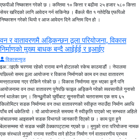
एफपीओ निष्काशन गरेको छ । कम्तिमा १० कित्ता र बढीमा २५ हजार ५८० कित्ता
सेयर खरिदको लागि आवेदन गर्न सकिनेछ । बैंकले चैत १ गतेदेखि एफपिओ
निष्काशन गरेको थियो र आज आवेदन दिने अन्तिम दिन हो ।
वन र वातावरणमै अड्किन्छन ठूला परियोजना, विकास
निर्माणको मुख्य बाधक बन्दै आईईई र इआईए
विकासन्युज
इअाइएकै चरणमा रहेकाे रारामा बन्ने हाेटलकाे स्केच काठमाडौं । नेपालमा
पछिल्लो समय ठूला आयोजना र विकास निर्माणको काम वन तथा वातावरण
मन्त्रालयमा गएर रोकिने गरेको छ । विकास निर्माणमा सुरु भएका कुनै पनि
आयोजनामा वन तथा वातावरण पुगेपछि फाइल अड्किने गरेको व्यवसायीले गुनासो
गर्न थालेका छन् । सिन्धुुुुलीको घुर्मीबाट सुुनसरीको चतरासम्म एक सय ६५
किलोमिटर सडक निर्माणमा वन तथा वातावरणको स्वीकृत नपाउँदा निर्माण अवधि
पाँच वर्ष धकेलियो । यो आयोजनाले समयमा नै स्वीकृति पाएको भए सम्भवत अहिले
संचालनमा आइसक्ने सडक विभागले जानकारी दिएको छ । काम पूरा हुने
बेलासम्ममा यो सडक भर्खरै ठेक्कापट्टामा गएको छ । मुगुको रारा परियोजना नामक
एक संस्थाले मुगुको रारामा स्तरीय तारे होटेल निर्माण गर्न वातावरणीय प्रभाव