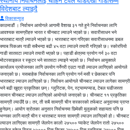
स्थानीय निर्वाचनलाई चाहिने टेवल घडिदेखी गाडीसम्म
विदेशबाट ल्याइदै
विकासन्युज
काठमाडौं । निर्वाचन आयोगले आगामी वैशाख ३१ गते हुने निर्वाचनका लागि
आवश्यक सामग्रीहरु भारत र चीनबाट ल्याउने भएको छ। सवारीसाधन भने
भारतबाट मात्रै ल्याउने भएको छ। भारतबाट माग गरिएका सवारीसाधनमा डबल
क्याब पिकअप गाडी सबैभन्दा बढी ४५ वटा ल्याउने तयारी गरिएको छ। स्कोरपियो
गाडी सातवटा ल्याउने तयारी भएको छ। पहाडी क्षेत्रमा प्रयोग गर्न ३० वटा
मोटरसाइकल र स्कुटर भने सातवटा ल्याइने भएको छ। निर्वाचन आयुक्तले
कार्यालय प्रयोजनका लागि उपयोग गर्नेगरी एउटा गाडी ल्याउन लागिएको आयोगले
जनाएको छ। यसबाहेक निर्वाचनका लागि प्रयोग गर्न मसी र छेकाबार पनि
भारतबाट ल्याउन लागिएको छ। निर्वाचन आयोगले चीनबाट ल्याउन लागेका सामग्री
भने बढी खुद्रा प्रकृतिका छन्। ग्लुस्टिक, पेन, स्ट्याम्पप्याड, टेबल घडीजस्ता
सामान चीनबाट ल्याउन लागिएको आयोगले जनाएको छ। चीनबाट ११ प्रकृतिका
सामग्री ल्याउँदै छ। तर, ती सबै सामग्री चीन सरकारको तर्फबाट अनुदानमा प्राप्त
हुनेछन्। आयोग स्रोतका अनुसार निर्वाचनमा छिमेकी मुलुकको सहायता पनि छ
भन्नका लागि मात्रै चीन र भारतबाट यस्ता सामग्री ल्याउन लागिएको हो। चीनबाट
ल्याउन लागिएका सामग्री जेलपेन कालो २७५०० प्याकेट जेलपेन रातो २७५००
प्याकेट स्केल स्टिल ५५००० पिस सिजर २७५०० पिस ग्लुस्टिक २७५०० पिस