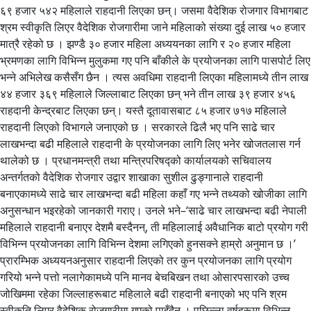
६९ हजार ५४२ महिलाले राहदानी लिएका छन्। जसमा वैदेशिक रोजगार विभागबाट
श्रम स्वीकृति लिएर वैदेशिक रोजगारीमा जाने महिलाको संख्या दुई लाख ५० हजार
मात्रै रहेको छ । झण्डै ३० हजार महिला अध्ययनका लागि र २० हजार महिला
भ्रमणका लागि विभिन्न मुलुकमा गए पनि बाँकीले के प्रयोजनका लागि पासपोर्ट लिए
भन्ने अभिलेख कसैसँग छैन । त्यस अवधिमा राहदानी लिएका महिलामध्ये तीन लाख
४४ हजार ३६९ महिलाले जिल्लाबाट लिएका छन् भने तीन लाख ३९ हजार ४५६
राहदानी केन्द्रबाट लिएका छन्। यस्तै दूतावासबाट ८५ हजार ७१७ महिलाले
राहदानी लिएको विभागले जनाएको छ । सरकारले ढिलै भए पनि साढे चार
लाखभन्दा बढी महिलाले राहदानी के प्रयोजनका लागि लिए भनेर खोजतलास गर्न
थालेको छ । प्रधानमन्त्री तथा मन्त्रिपरिषद्को कार्यालयको सचिवालय
अन्तर्गतको वैदेशिक रोजगार उद्वार शाखाका सुशील ढुङ्गानाले राहदानी
बनाएकामध्ये साढे चार लाखभन्दा बढी महिला कहाँ गए भन्ने तथ्यको खोजीका लागि
अनुसन्धान भइरहेको जानकारी गराए। उनले भने–‘साढे चार लाखभन्दा बढी नेपाली
महिलाले राहदानी बनाएर देशमै बस्दैनन्, ती महिलालाई अवैधानिक बाटो प्रयोग गरी
विभिन्न प्रयोजनका लागि विभिन्न देशमा लगिएको हुनसक्ने हाम्रो अनुमान छ ।’
प्रारम्भिक अध्ययनअनुसार राहदानी लिएको तर कुन प्रयोजनका लागि प्रयोग
गरियो भन्ने पत्तो नलागेकामध्ये पनि मानव बेचबिखन तथा ओसारपसारको उच्च
जोखिममा रहेका जिल्लाहरूबाट महिलाले बढी राहदानी बनाएको भए पनि श्रम
स्वीकृति लिएर वैदेशिक रोजगारीमा गएको पाइँदैन । पछिल्ला वर्षहरूमा विभिन्न