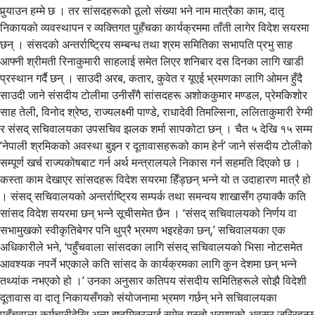
पुर्‍याउन हम्मे छ । तर सांसदहरूको ठूलो संख्या भने नाम मात्रैका काम, दातृ
निकायको व्यवस्थापन र व्यक्तिगत पुहँचका कार्यक्रममा ताँती लागेर विदेश सयरमा
छन् । संसदको अन्तर्राष्ट्रिय सम्बन्ध तथा श्रम समितिका सभापति प्रभु साह
आफ्नी श्रीमती रिनाकुमारी साहलाई समेत लिएर शनिबार दस दिनका लागि खाडी
प्रस्थान गर्दै छन् । साउदी अरब, कतार, कुवेत र यूएई भ्रमणका लागि ओमन हुँदै
साउदी जाने संसदीय टोलीमा उनीसँगै सांसदहरू अशोककुमार मण्डल, प्रेमकिशोर
साह तेली, विनोद श्रेष्ठ, राज्यलक्ष्मी पाण्डे, राधादेवी तिमल्सिना, ललिताकुमारी रेग्मी
र संसद् सचिवालयका उपसचिव झलक शर्मा सापकोटा छन् । चैत ५ देखि १५ सम्म
‘नेपाली श्रमिकको अवस्था बुझ्न र दूतावासहरूको काम हेर्न’ जाने संसदीय टोलीको
सम्पूर्ण खर्च राज्यकोषबाट गर्न अर्थ मन्त्रालयले निकास गर्न सहमति दिएको छ ।
कस्ता काम देखाएर सांसदहरू विदेश सयरमा हिँड्छन् भन्ने यो त उदाहारण मात्रै हो
। संसद् सचिवालयको अन्तर्राष्ट्रिय सम्पर्क तथा समन्वय शाखासँग ठ्याक्कै कति
सांसद विदेश सयरमा छन् भन्ने सूचीसमेत छैन । ‘संसद् सचिवालयको निर्णय वा
सभामुखको स्वीकृतिबेगर पनि थुप्रै भ्रमण भइरहेका छन्,’ सचिवालयका एक
अधिकारीले भने, ‘पहुँचवाला सांसदका लागि संसद् सचिवालयको भिसा नोटसमेत
आवश्यक नपर्ने भएकाले कति सांसद के कार्यक्रमका लागि कुन देशमा छन् भन्ने
तथ्यांक नभएको हो ।’ उनका अनुसार कतिपय संसदीय समितिहरूले सोझै विदेशी
दूतावास वा दातृ निकायसँगको संयोजनामा भ्रमण गर्छन् भने सचिवालयका
पहुँचवाला कर्मचारीदेखि अन्य इष्टमित्रलाई समेत यस्तो भ्रमणको अवसर जुरिरहन्छ