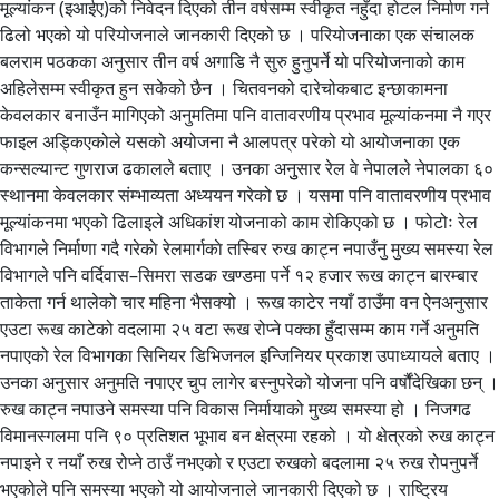
मूल्यांकन (इआईए)को निवेदन दिएको तीन वर्षसम्म स्वीकृत नहुँदा होटल निर्माण गर्न
ढिलो भएको यो परियोजनाले जानकारी दिएको छ । परियोजनाका एक संचालक
बलराम पठकका अनुसार तीन वर्ष अगाडि नै सुरु हुनुपर्ने यो परियोजनाको काम
अहिलेसम्म स्वीकृत हुन सकेको छैन । चितवनको दारेचोकबाट इन्छाकामना
केवलकार बनाउँन मागिएको अनुमतिमा पनि वातावरणीय प्रभाव मूल्यांकनमा नै गएर
फाइल अड्किएकोले यसको अयोजना नै आलपत्र परेको यो आयोजनाका एक
कन्सल्यान्ट गुणराज ढकालले बताए । उनका अनुुसार रेल वे नेपालले नेपालका ६०
स्थानमा केवलकार संम्भाव्यता अध्ययन गरेको छ । यसमा पनि वातावरणीय प्रभाव
मूल्यांकनमा भएको ढिलाइले अधिकांश योजनाको काम रोकिएको छ । फोटोः रेल
विभागले निर्माणा गदै गरेकाे रेलमार्गकाे तस्बिर रुख काट्न नपाउँनु मुख्य समस्या रेल
विभागले पनि वर्दिवास–सिमरा सडक खण्डमा पर्ने १२ हजार रूख काट्न बारम्बार
ताकेता गर्न थालेको चार महिना भैसक्यो । रूख काटेर नयाँ ठाउँमा वन ऐनअनुसार
एउटा रूख काटेको वदलामा २५ वटा रूख रोप्ने पक्का हुँदासम्म काम गर्ने अनुमति
नपाएको रेल विभागका सिनियर डिभिजनल इन्जिनियर प्रकाश उपाध्यायले बताए ।
उनका अनुसार अनुमति नपाएर चुप लागेर बस्नुपरेको योजना पनि वर्षौंदेखिका छन् ।
रुख काट्न नपाउने समस्या पनि विकास निर्मायाको मुख्य समस्या हो । निजगढ
विमानस्गलमा पनि ९० प्रतिशत भूभाव बन क्षेत्रमा रहको । यो क्षेत्रको रुख काट्न
नपाइने र नयाँ रुख रोप्ने ठाउँ नभएको र एउटा रुखको बदलामा २५ रुख रोपनुपर्ने
भएकोले पनि समस्या भएको यो आयोजनाले जानकारी दिएको छ । राष्ट्रिय