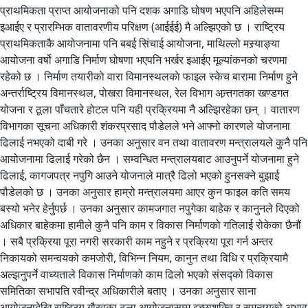
प्राथमिकता प्राप्त आयोजनाको पनि दशक अगाडि घोषण भएपनि अहिलेसम्म
इआईए र प्रारम्भिक वातावरणीय परिक्षण (आईईई) मै अल्झिएको छ । राष्ट्रिय
प्राथमिकताकै आयोजनामा पनि बबई सिंचाई आयोजना, माथिल्लो मस्र्याङ्या
आयोजना वर्षो अगाडि निर्माण घोषणा भएपनि भर्खर इआईए मूल्यांकनको चरणमा
रहेको छ । निर्माण तयारीकाे वारा विमानस्थलकाे फाइल स्केच बारामा निर्माण हुने
अन्तर्राष्ट्रिय विमानस्थल, पोखरा विमानस्थल, रेल विभाग अन्र्तगतका खण्डगत
योजना र ठूला पाँचतारे होटल पनि यही प्रक्रियमा नै अल्झिरहेका छन् । वातारण
विभागका सूचना अधिकारी शंकरप्रसाद पौडेलले भने आफ्नो कारणले योजनामा
ढिलाई नभएको दाबी गरे । उनका अनुसार वन तथा वातावरण मन्त्रालयले कुनै पनि
आयोजनामा ढिलाई गरेको छैन । सम्वन्धित मन्त्रालयबाट आउनुपर्ने योजनामा हुने
ढिलाई, कागजपत्र नपुगि आउने योजनाले मात्रै ढिलो भएको हुनसक्ने बुझाई
पौडेलको छ । उनका अनुसार हाम्रो मन्त्रालयमा आएर कुन फाइल कति समय
बस्यो भनेर हेर्नुपर्छ । उनका अनुसार कामजगात नपुगेका बाहेक र कानुनले दिएको
अधिकार बाहेकमा हामीले कुनै पनि काम र विकास निर्माणको गतिलाई रोकेका छैनौं
। सबै प्रक्रिया पूरा नगरी सरकारी काम नहुने र प्रक्रिया पूरा गर्न अन्तर
निकायको समन्वयको कमजोरी, विभिन्न नियम, कानुन तथा विधि र प्रक्रियामै
अल्झनुपर्ने वाध्यताले विकास निर्माणको काम ढिलो भएको संसद्को विकास
समितिका सभापति रवीन्द्र अधिकारीले बताए । उनका अनुसार साना
आयोजनादेखि राष्ट्रिय गौरवका ठूला आयोजनासम्म इच्छाशक्ति र समन्वयको अभाव