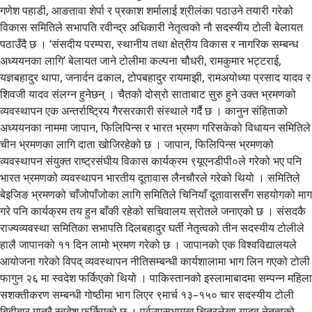
गणेश पहाडी, आङतावा शेर्पा र प्रकाश शर्मालाई श्रीलंका पठाउने तयारी गरेको
विकास समितिले सभापति रवीन्द्र अधिकारी नेतृत्वको नौ सदस्यीय टोली बेलायत
पठाउँदै छ । ‘संसदीय परम्परा, स्थानीय तथा क्षेत्रीय विकास र नागरिक सम्बन्ध
अध्ययनका लागि’ बेलायत जाने टोलीमा कल्पना चौधरी, रामकुमार भट्टराई,
यज्ञबहादुर थापा, जनार्दन ढकाल, टोपबहादुर रायमाझी, रामअयोध्या प्रसाद यादव र
शिवजी यादव संलग्न हुनेछन् । चैतको दोस्रो साताबाट सुरु हुने उक्त भ्रमणको
व्यवस्थापन एक अन्तर्राष्ट्रिय गैरसरकारी संस्थाले गर्दै छ । कानुन संहिताको
अध्ययनका नाममा जापान, फिलिपिन्स र भारत भ्रमण गरिसकेको विधायन समितिले
चीन भ्रमणका लागि दाता खोजिरहेको छ । जापान, फिलिपिन्स भ्रमणको
व्यवस्थापन संयुक्त राष्ट्रसंघीय विकास कार्यक्रम ९यूएनडीपी०ले गरेको भए पनि
भारत भ्रमणको व्यवस्थापन भारतीय दूतावास लैनचौरले गरेको थियो । समितिले
बेइजिङ भ्रमणको चाँजोपाँजोका लागि समितिले चिनियाँ दूतावाससँग सहयोगको माग
गरे पनि कार्यक्रम तय हुन बाँकी रहेको सचिवालय स्रोतले जनाएको छ । संसदकै
राज्यव्यवस्था समितिका सभापति दिलबहादुर घर्ती नेतृत्वको तीन सदस्यीय टोलीले
हालै जापानको ११ दिन लामो भ्रमण गरेको छ । जापानको एक विश्वविद्यालयले
आयोजना गरेको विपद् व्यवस्थापन नीतिसम्बन्धी कार्यशालामा भाग लिन गएको टोली
फागुन २६ मा स्वदेश फर्किएको थियो । पाकिस्तानको इस्लामाबादमा सम्पन्न महिला
सशक्तीकरण सम्बन्धी गोष्ठीमा भाग लिएर ९मार्च १३–१५० चार सदस्यीय टोली
बिहीबार मात्रै स्वदेश फर्किएको छ । पूर्वउपसभामुख चित्रलेखा यादव नेतृत्वको