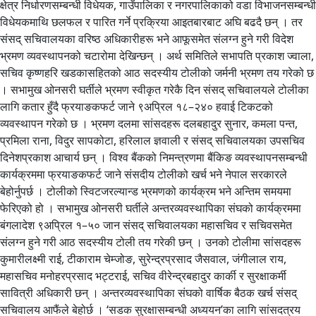
क्षेत्र निर्धारणसम्बन्धी विधेयक, गाउँपालिका र नगरपालिकाको वडा विभाजनसम्बन्धी
विधेयकमाथि छलफल र पारित गर्ने प्रक्रिया आइतबारबाट अघि बढदै छन् । तर
संसद् सचिवालयका वरिष्ठ अधिकारीहरू भने आफूसमेत संलग्न हुने गरी विदेश
भ्रमण व्यवस्थापनको चटारोमा देखिन्छन् । अर्थ समितिले सभापति प्रकाश ज्वाला,
सचिव कृष्णहरि खडकासहितको आठ सदस्यीय टोलीको जर्मनी भ्रमण तय गरेको छ
। सभामुख ओनसरी घर्तीले भ्रमण स्वीकृत गरेकै दिन संसद् सचिवालयले टोलीका
लागि कतार हुँदै फ्रयाङकफर्ट जाने ९अप्रिल १८–२४० हवाई टिकटको
व्यवस्थापन गरेको छ । भ्रमण दलमा सांसदहरू दलबहादुर सुनार, कमला पन्त,
प्रमिला राना, विदुर सापकोटा, हरिलाल ज्ञवाली र संसद् सचिवालयका उपसचिव
दिनेशप्रकाश आचार्य छन् । विश्व बैंकको निमन्त्रणमा बैंकिङ व्यवस्थापनसम्बन्धी
कार्यक्रममा फ्रयाङकफर्ट जाने संसदीय टोलीको खर्च भने नेपाल सरकारले
बेहोर्नुपर्छ । टोलीको स्विटजरल्यान्ड भ्रमणको कार्यक्रम भने अन्तिम समयमा
फेरिएको हो । सभामुख ओनसरी घर्तीले अन्तरव्यवस्थापिका संघको कार्यक्रममा
बंगलादेश ९अप्रिल १–५० जान संसद् सचिवालयका महासचिव र सचिवसमेत
संलग्न हुने गरी आठ सदस्यीय टोली तय गरेकी छन् । उनको टोलीमा सांसदहरू
कुमारीलक्ष्मी राई, टीकाराम चेम्जोङ, सुरेन्द्रप्रसाद जैसवाल, जंगीलाल राय,
महासचिव मनोहरप्रसाद भट्टराई, सचिव वीरेन्द्रबहादुर कार्की र सुरक्षाकर्मी
सावित्री अधिकारी छन् । अन्तरव्यवस्थापिका संघको वार्षिक बैठक खर्च संसद्
सचिवालय आफैंले बेहोर्छ । ‘सडक सुरक्षासम्बन्धी अध्ययन’का लागि सांसदत्रय