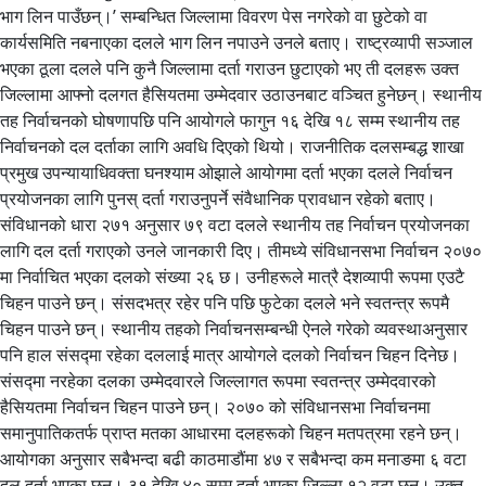
भाग लिन पाउँछन्।’ सम्बन्धित जिल्लामा विवरण पेस नगरेको वा छुटेको वा
कार्यसमिति नबनाएका दलले भाग लिन नपाउने उनले बताए। राष्ट्रव्यापी सञ्जाल
भएका ठूला दलले पनि कुनै जिल्लामा दर्ता गराउन छुटाएको भए ती दलहरू उक्त
जिल्लामा आफ्नो दलगत हैसियतमा उम्मेदवार उठाउनबाट वञ्चित हुनेछन्। स्थानीय
तह निर्वाचनको घोषणापछि पनि आयोगले फागुन १६ देखि १८ सम्म स्थानीय तह
निर्वाचनको दल दर्ताका लागि अवधि दिएको थियो। राजनीतिक दलसम्बद्ध शाखा
प्रमुख उपन्यायाधिवक्ता घनश्याम ओझाले आयोगमा दर्ता भएका दलले निर्वाचन
प्रयोजनका लागि पुनस् दर्ता गराउनुपर्ने संवैधानिक प्रावधान रहेको बताए।
संविधानको धारा २७१ अनुसार ७९ वटा दलले स्थानीय तह निर्वाचन प्रयोजनका
लागि दल दर्ता गराएको उनले जानकारी दिए। तीमध्ये संविधानसभा निर्वाचन २०७०
मा निर्वाचित भएका दलको संख्या २६ छ। उनीहरूले मात्रै देशव्यापी रूपमा एउटै
चिहन पाउने छन्। संसदभत्र रहेर पनि पछि फुटेका दलले भने स्वतन्त्र रूपमै
चिहन पाउने छन्। स्थानीय तहको निर्वाचनसम्बन्धी ऐनले गरेको व्यवस्थाअनुसार
पनि हाल संसद्मा रहेका दललाई मात्र आयोगले दलको निर्वाचन चिहन दिनेछ।
संसद्मा नरहेका दलका उम्मेदवारले जिल्लागत रूपमा स्वतन्त्र उम्मेदवारको
हैसियतमा निर्वाचन चिहन पाउने छन्। २०७० को संविधानसभा निर्वाचनमा
समानुपातिकतर्फ प्राप्त मतका आधारमा दलहरूको चिहन मतपत्रमा रहने छन्।
आयोगका अनुसार सबैभन्दा बढी काठमाडौंमा ४७ र सबैभन्दा कम मनाङमा ६ वटा
दल दर्ता भएका छन्। ३१ देखि ४० सम्म दर्ता भएका जिल्ला १२ वटा छन्। उक्त