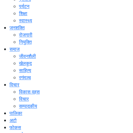
पर्यटन
शिक्षा
स्वास्थ्य
जनशक्ति
रोजगारी
नियुक्ति
समाज
जीवनशैली
खेलकुद
साहित्य
रगंमञ्च
विचार
विकास वहस
विचार
सम्पादकीय
पालिका
अटो
फोकस