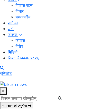
विकास वहस
विचार
सम्पादकीय
पालिका
अटो
फोकस
फोकस
विशेष
भिडियो
फिफा विश्वकप- २०२६
युनिकोड
समाचार खोज्नुहोस