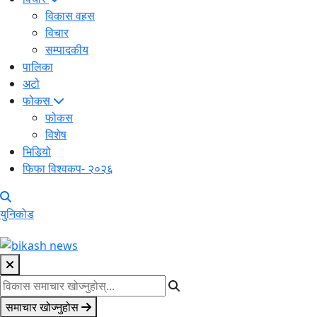
विकास वहस
विचार
सम्पादकीय
पालिका
अटो
फोकस
फोकस
विशेष
भिडियो
फिफा विश्वकप- २०२६
युनिकोड
समाचार खोज्नुहोस