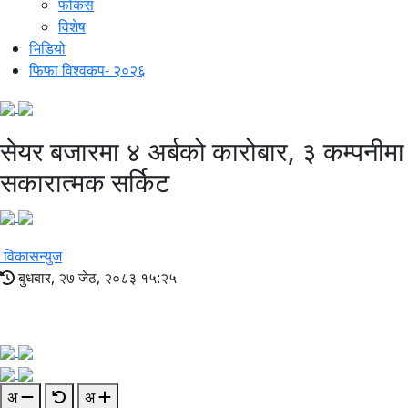
फोकस
विशेष
भिडियो
फिफा विश्वकप- २०२६
सेयर बजारमा ४ अर्बको कारोबार, ३ कम्पनीमा
सकारात्मक सर्किट
विकासन्युज
बुधबार, २७ जेठ, २०८३ १५:२५
अ
अ