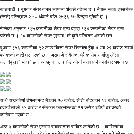
काठमाडौं । बुधबार सेयर बजार सामान्य अंकले बढेको छ । नेपाल स्टक एक्सचेन्ज
(नेप्से) परिसूचक २.५७ अंकले बढेर २७३६.१७ बिन्दुमा पुगेको हो ।
नेप्सेका अनुसार १२७ कम्पनीको सेयर मूल्य बढ्दा १३४ कम्पनीको सेयर मूल्य
घटेको छ । १० कम्पनीको सेयर मूल्यमा भने कुनै परिवर्तन आएको छैन ।
बुधबार ३५६ कम्पनीको ९२ लाख कित्ता सेयर किनबेच हुँदा ४ अर्ब २९ करोड रुपैयाँ
बराबरको कारोबार भएको छ । जसमध्ये सबैभन्दा धेरै कारोबार आँखु खोला
जलविद्युतको भएको छ । आँखुको २८ करोड रुपैयाँ बराबरको कारोबार भएको छ ।
साथै सप्तकोशी डेभलपमेन्ट बैंकको २० करोड, सीटी होटलको १६ करोड, अप्पर
हेवाखोलाको १४ करोड र सेन्ट्रल फाइनान्सको ११ करोड रुपैयाँ बराबरको
कारोबार भएको छ ।
आज ३ कम्पनीको सेयर मूल्यमा सकारात्मक सर्किट लागेको छ । कालिन्चोक
हाइड्रो, सोपन फर्मा र एपोलो हाइड्रोको सेयर मूल्य १४.९९ प्रतिशतले बढेका छन्