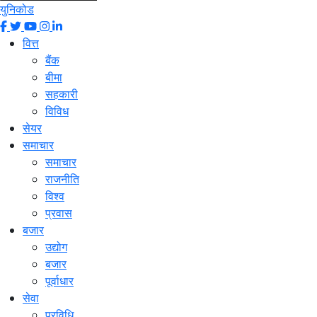
युनिकोड
वित्त
बैंक
बीमा
सहकारी
विविध
सेयर
समाचार
समाचार
राजनीति
विश्व
प्रवास
बजार
उद्योग
बजार
पूर्वाधार
सेवा
प्रविधि