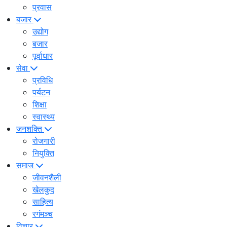
प्रवास
बजार
उद्योग
बजार
पूर्वाधार
सेवा
प्रविधि
पर्यटन
शिक्षा
स्वास्थ्य
जनशक्ति
रोजगारी
नियुक्ति
समाज
जीवनशैली
खेलकुद
साहित्य
रगंमञ्च
विचार