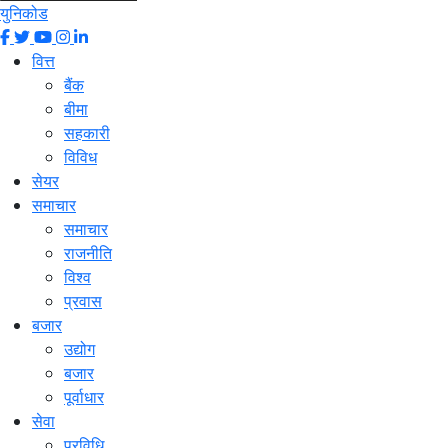
युनिकोड
वित्त
बैंक
बीमा
सहकारी
विविध
सेयर
समाचार
समाचार
राजनीति
विश्व
प्रवास
बजार
उद्योग
बजार
पूर्वाधार
सेवा
प्रविधि