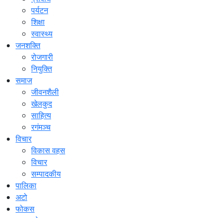
पर्यटन
शिक्षा
स्वास्थ्य
जनशक्ति
रोजगारी
नियुक्ति
समाज
जीवनशैली
खेलकुद
साहित्य
रगंमञ्च
विचार
विकास वहस
विचार
सम्पादकीय
पालिका
अटो
फोकस