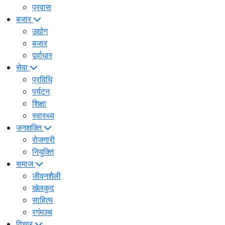
प्रवास
बजार
उद्योग
बजार
पूर्वाधार
सेवा
प्रविधि
पर्यटन
शिक्षा
स्वास्थ्य
जनशक्ति
रोजगारी
नियुक्ति
समाज
जीवनशैली
खेलकुद
साहित्य
रगंमञ्च
विचार