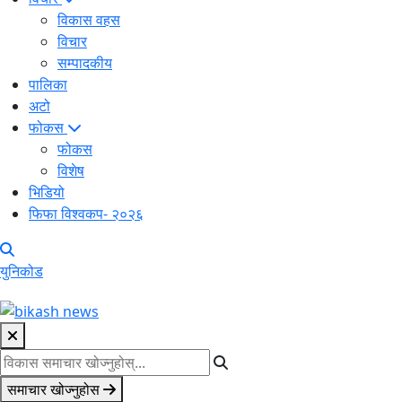
विकास वहस
विचार
सम्पादकीय
पालिका
अटो
फोकस
फोकस
विशेष
भिडियो
फिफा विश्वकप- २०२६
युनिकोड
समाचार खोज्नुहोस