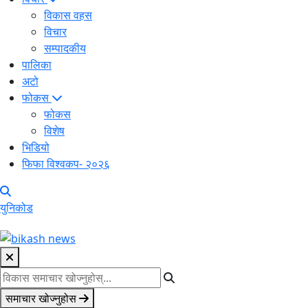
विकास वहस
विचार
सम्पादकीय
पालिका
अटो
फोकस
फोकस
विशेष
भिडियो
फिफा विश्वकप- २०२६
युनिकोड
समाचार खोज्नुहोस