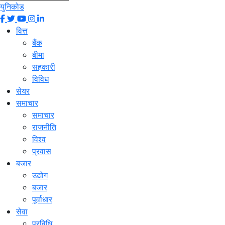
युनिकोड
वित्त
बैंक
बीमा
सहकारी
विविध
सेयर
समाचार
समाचार
राजनीति
विश्व
प्रवास
बजार
उद्योग
बजार
पूर्वाधार
सेवा
प्रविधि