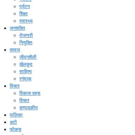
पर्यटन
शिक्षा
स्वास्थ्य
जनशक्ति
रोजगारी
नियुक्ति
समाज
जीवनशैली
खेलकुद
साहित्य
रगंमञ्च
विचार
विकास वहस
विचार
सम्पादकीय
पालिका
अटो
फोकस