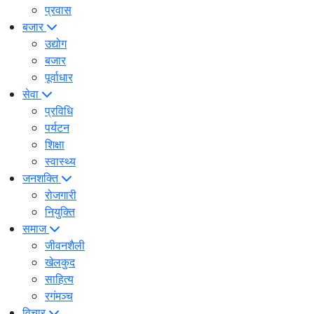
प्रवास
बजार
उद्योग
बजार
पूर्वाधार
सेवा
प्रविधि
पर्यटन
शिक्षा
स्वास्थ्य
जनशक्ति
रोजगारी
नियुक्ति
समाज
जीवनशैली
खेलकुद
साहित्य
रगंमञ्च
विचार