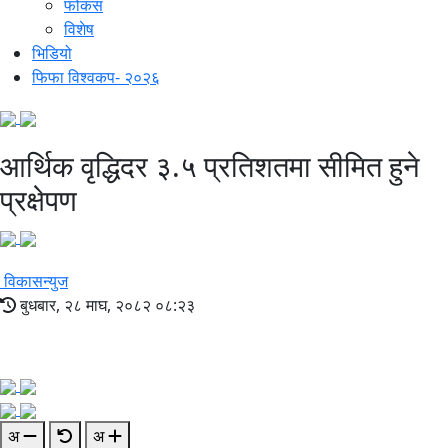
फोकस
विशेष
भिडियो
फिफा विश्वकप- २०२६
आर्थिक वृद्धिदर ३.५ प्रतिशतमा सीमित हुने
प्रक्षेपण
विकासन्युज
बुधबार, २८ माघ, २०८२ ०८:२३
अ
अ