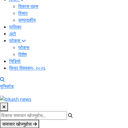
विकास वहस
विचार
सम्पादकीय
पालिका
अटो
फोकस
फोकस
विशेष
भिडियो
फिफा विश्वकप- २०२६
युनिकोड
समाचार खोज्नुहोस