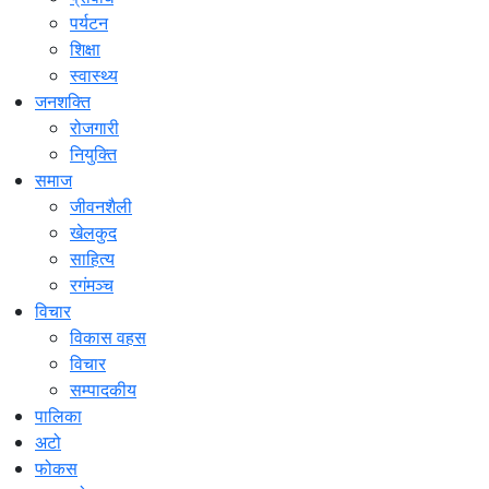
पर्यटन
शिक्षा
स्वास्थ्य
जनशक्ति
रोजगारी
नियुक्ति
समाज
जीवनशैली
खेलकुद
साहित्य
रगंमञ्च
विचार
विकास वहस
विचार
सम्पादकीय
पालिका
अटो
फोकस