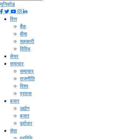
युनिकोड
वित्त
बैंक
बीमा
सहकारी
विविध
सेयर
समाचार
समाचार
राजनीति
विश्व
प्रवास
बजार
उद्योग
बजार
पूर्वाधार
सेवा
प्रविधि