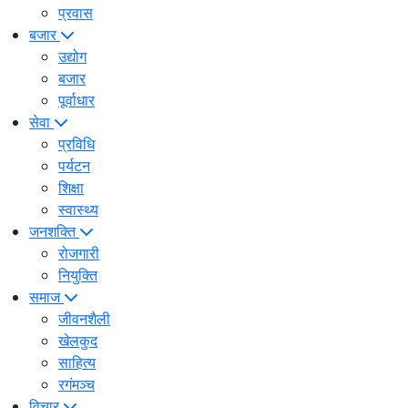
प्रवास
बजार
उद्योग
बजार
पूर्वाधार
सेवा
प्रविधि
पर्यटन
शिक्षा
स्वास्थ्य
जनशक्ति
रोजगारी
नियुक्ति
समाज
जीवनशैली
खेलकुद
साहित्य
रगंमञ्च
विचार