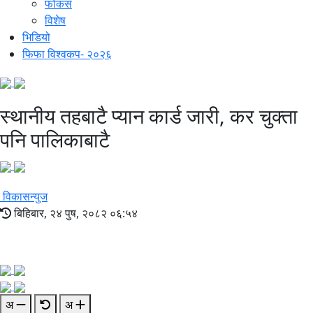
फोकस
विशेष
भिडियो
फिफा विश्वकप- २०२६
स्थानीय तहबाटै प्यान कार्ड जारी, कर चुक्ता
पनि पालिकाबाटै
विकासन्युज
बिहिबार, २४ पुष, २०८२ ०६:५४
अ
अ