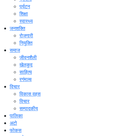
पर्यटन
शिक्षा
स्वास्थ्य
जनशक्ति
रोजगारी
नियुक्ति
समाज
जीवनशैली
खेलकुद
साहित्य
रगंमञ्च
विचार
विकास वहस
विचार
सम्पादकीय
पालिका
अटो
फोकस