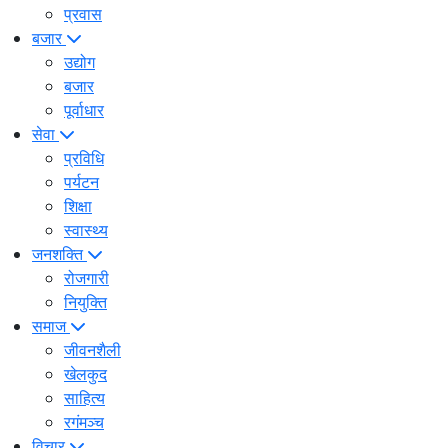
प्रवास
बजार
उद्योग
बजार
पूर्वाधार
सेवा
प्रविधि
पर्यटन
शिक्षा
स्वास्थ्य
जनशक्ति
रोजगारी
नियुक्ति
समाज
जीवनशैली
खेलकुद
साहित्य
रगंमञ्च
विचार