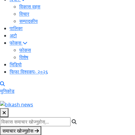
विकास वहस
विचार
सम्पादकीय
पालिका
अटो
फोकस
फोकस
विशेष
भिडियो
फिफा विश्वकप- २०२६
युनिकोड
समाचार खोज्नुहोस