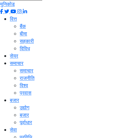
युनिकोड
वित्त
बैंक
बीमा
सहकारी
विविध
सेयर
समाचार
समाचार
राजनीति
विश्व
प्रवास
बजार
उद्योग
बजार
पूर्वाधार
सेवा
प्रविधि