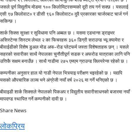
जसले पूर्ण विद्युतीय मोडमा १०० किलोमिटरसम्मको दूरी तय गर्न सक्छ । यसलाई
एसी ९७ किलोवाट० र डीसी ९६० किलोवाट० दुवै प्रकारका चार्जरबाट चार्ज गर्न
सकिन्छ ।
शार्क सिक्स सुरक्षा र सुविधामा पनि अब्बल छ । यसमा एडभान्स ड्राइभर
असिस्टेन्स सिस्टम लेभल २ का फिचरहरू ३६० डिग्री सराउन्ड भ्यू क्यामेरा र
बीवाईडीको विशेष डुअल मोड अफ–रोड प्लेटफर्म जस्ता विशेषताहरू छन् । यसले
सहरको सवारीका साथै नेपालका चुनौतीपूर्ण सडक र अफरोड यात्राका लागि पनि
उत्तिकै सक्षम बनाउँछ । साथै गाडीमा २७५ एमएम ग्राउन्ड क्लियरेन्स रहेको छ ।
कम्पनीका अनुसार हाल यो गाडी नेपाल भित्र्याइ परीक्षण भइरहेको छ । यद्यपि
यसको औपचारिक लञ्च भने अंग्रेजी नयाँ वर्ष २०२६ मा गर्ने भनिएको छ ।
बीवाइडी शार्क सिक्सले नेपालको पिकअप र विद्युतीय सवारीसाधनको बजारमा नयाँ
मापदण्ड स्थापित गर्ने कम्पनीको दावी छ ।
Share News
लोकप्रिय