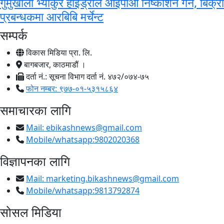
गुमुखोला भ्याकुरे हाइड्रोले आईपीओ निष्काशन गर्ने, बिक्री
प्रबन्धकमा आरबिबि मर्चेन्ट
सम्पर्क
विकास मिडिया प्रा. लि.
बागबजार, काठमाडौं ।
दर्ता नं.: सूचना विभाग दर्ता नं. ४७२/०७४-७५
फोन नम्बर: ९७७-०१-५३१५८६४
समाचारका लागि
Mail:
ebikashnews@gmail.com
Mobile/whatsapp:9802020368
विज्ञापनका लागि
Mail:
marketing.bikashnews@gmail.com
Mobile/whatsapp:9813792874
सोसल मिडिया