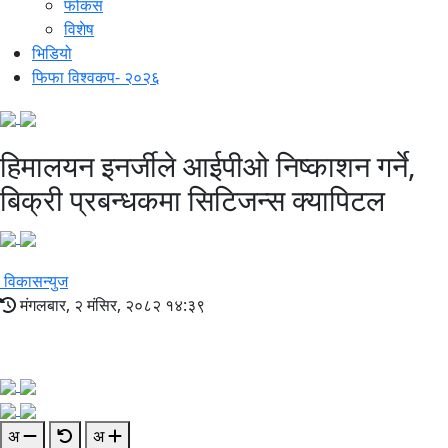
फोकस
विशेष
भिडियो
फिफा विश्वकप- २०२६
हिमालयन इनर्जीले आईपीओ निष्काशन गर्ने,
बिक्री प्रबन्धकमा सिटिजन्स क्यापिटल
विकासन्युज
मंगलबार, २ मंसिर, २०८२ १४:३९
अ
अ