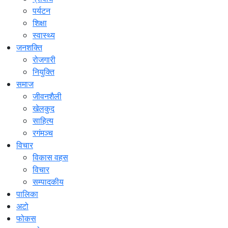
पर्यटन
शिक्षा
स्वास्थ्य
जनशक्ति
रोजगारी
नियुक्ति
समाज
जीवनशैली
खेलकुद
साहित्य
रगंमञ्च
विचार
विकास वहस
विचार
सम्पादकीय
पालिका
अटो
फोकस