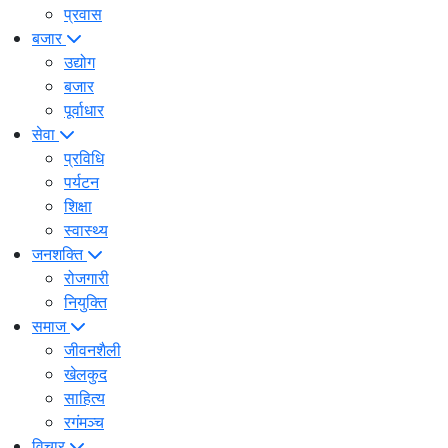
प्रवास
बजार
उद्योग
बजार
पूर्वाधार
सेवा
प्रविधि
पर्यटन
शिक्षा
स्वास्थ्य
जनशक्ति
रोजगारी
नियुक्ति
समाज
जीवनशैली
खेलकुद
साहित्य
रगंमञ्च
विचार