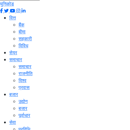
युनिकोड
वित्त
बैंक
बीमा
सहकारी
विविध
सेयर
समाचार
समाचार
राजनीति
विश्व
प्रवास
बजार
उद्योग
बजार
पूर्वाधार
सेवा
प्रविधि