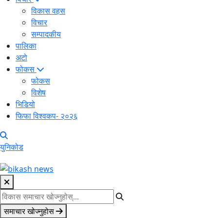
विकास वहस
विचार
सम्पादकीय
पालिका
अटो
फोकस
फोकस
विशेष
भिडियो
फिफा विश्वकप- २०२६
युनिकोड
समाचार खोज्नुहोस