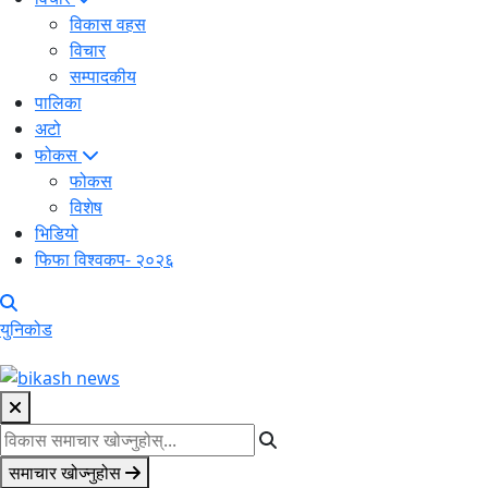
विकास वहस
विचार
सम्पादकीय
पालिका
अटो
फोकस
फोकस
विशेष
भिडियो
फिफा विश्वकप- २०२६
युनिकोड
समाचार खोज्नुहोस