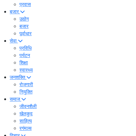
प्रवास
बजार
उद्योग
बजार
पूर्वाधार
सेवा
प्रविधि
पर्यटन
शिक्षा
स्वास्थ्य
जनशक्ति
रोजगारी
नियुक्ति
समाज
जीवनशैली
खेलकुद
साहित्य
रगंमञ्च
विचार