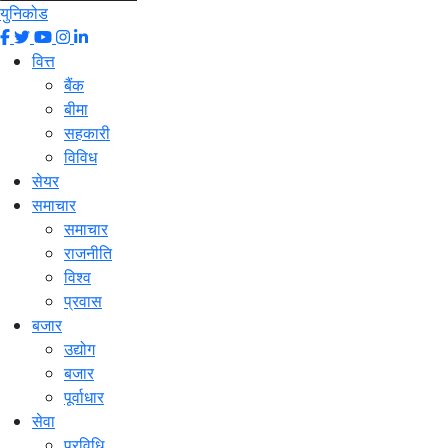
युनिकोड
वित्त
बैंक
बीमा
सहकारी
विविध
सेयर
समाचार
समाचार
राजनीति
विश्व
प्रवास
बजार
उद्योग
बजार
पूर्वाधार
सेवा
प्रविधि