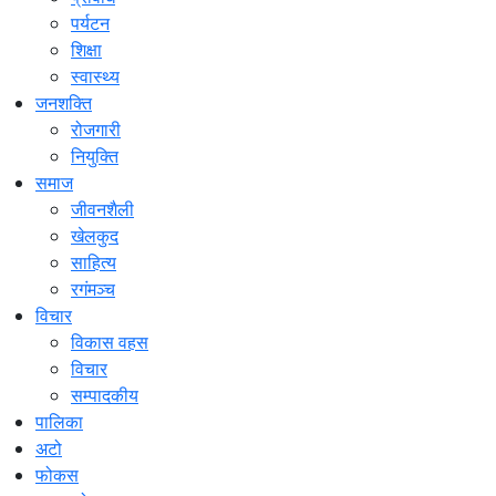
पर्यटन
शिक्षा
स्वास्थ्य
जनशक्ति
रोजगारी
नियुक्ति
समाज
जीवनशैली
खेलकुद
साहित्य
रगंमञ्च
विचार
विकास वहस
विचार
सम्पादकीय
पालिका
अटो
फोकस