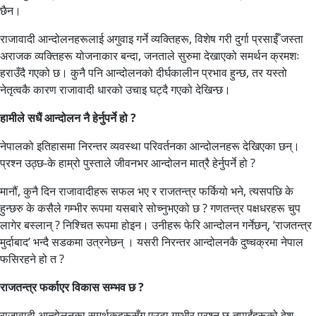
छैन।
राजावादी आन्दोलनहरूलाई अगुवाइ गर्ने व्यक्तिहरू, विशेष गरी दुर्गा प्रसाईँ जस्ता
अराजक व्यक्तिहरू योजनाकार बन्दा, जनताले सुरुमा देखाएको समर्थन क्रमशः
हराउँदै गएको छ। कुनै पनि आन्दोलनको दीर्घकालीन प्रभाव हुन्छ, तर यस्तो
नेतृत्वकै कारण राजावादी धारको उचाइ घट्दै गएको देखिन्छ।
हामीले सधैं आन्दोलन नै हेर्नुपर्ने हो ?
नेपालको इतिहासमा निरन्तर व्यवस्था परिवर्तनका आन्दोलनहरू देखिएका छन्।
प्रश्न उठ्छ-के हाम्रो पुस्ताले जीवनभर आन्दोलन मात्रै हेर्नुपर्ने हो ?
मानौं, कुनै दिन राजावादीहरू सफल भए र राजतन्त्र फर्कियो भने, त्यसपछि के
हुन्छरु के कसैले गम्भीर रूपमा यसबारे सोच्नुभएको छ ? गणतन्त्र पक्षधरहरू चुप
लागेर बस्लान् ? निश्चित रूपमा होइन। उनीहरू फेरि आन्दोलन गर्नेछन्, ‘राजतन्त्र
मुर्दाबाद’ भन्दै सडकमा उत्रनेछन् । यसरी निरन्तर आन्दोलनकै दुष्चक्रमा नेपाल
फसिरहने हो त ?
राजतन्त्र फर्काएर विकास सम्भव छ ?
राजावादी आन्दोलनका समर्थकहरूसँग एउटा गम्भीर प्रश्न छ-तपाईंहरूको देश