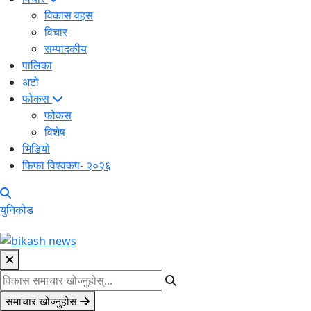
विकास वहस
विचार
सम्पादकीय
पालिका
अटो
फोकस
फोकस
विशेष
भिडियो
फिफा विश्वकप- २०२६
युनिकोड
समाचार खोज्नुहोस