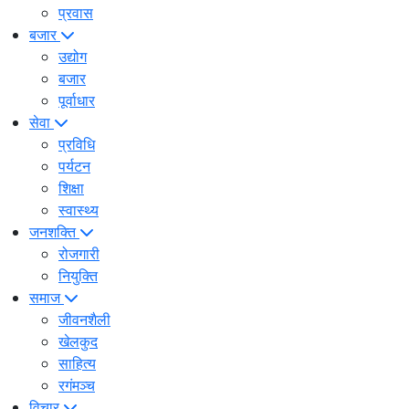
प्रवास
बजार
उद्योग
बजार
पूर्वाधार
सेवा
प्रविधि
पर्यटन
शिक्षा
स्वास्थ्य
जनशक्ति
रोजगारी
नियुक्ति
समाज
जीवनशैली
खेलकुद
साहित्य
रगंमञ्च
विचार