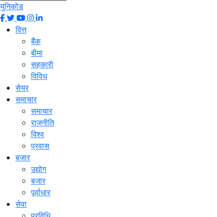
युनिकोड
वित्त
बैंक
बीमा
सहकारी
विविध
सेयर
समाचार
समाचार
राजनीति
विश्व
प्रवास
बजार
उद्योग
बजार
पूर्वाधार
सेवा
प्रविधि