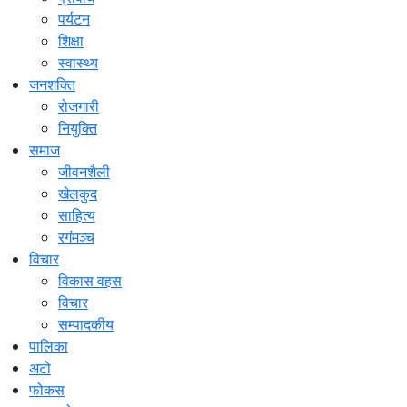
पर्यटन
शिक्षा
स्वास्थ्य
जनशक्ति
रोजगारी
नियुक्ति
समाज
जीवनशैली
खेलकुद
साहित्य
रगंमञ्च
विचार
विकास वहस
विचार
सम्पादकीय
पालिका
अटो
फोकस