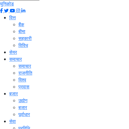
युनिकोड
वित्त
बैंक
बीमा
सहकारी
विविध
सेयर
समाचार
समाचार
राजनीति
विश्व
प्रवास
बजार
उद्योग
बजार
पूर्वाधार
सेवा
प्रविधि