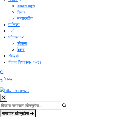
विकास वहस
विचार
सम्पादकीय
पालिका
अटो
फोकस
फोकस
विशेष
भिडियो
फिफा विश्वकप- २०२६
युनिकोड
समाचार खोज्नुहोस