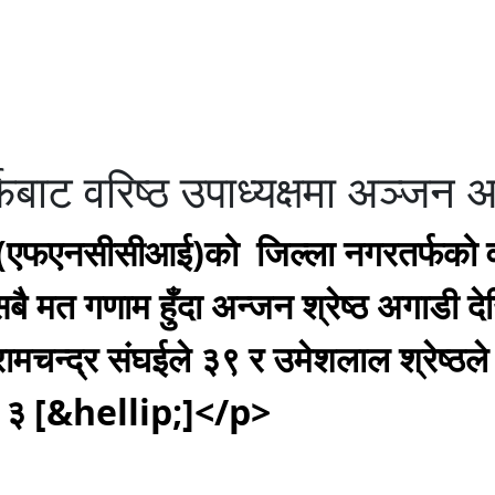
्फबाट वरिष्ठ उपाध्यक्षमा अञ्जन 
घ (एफएनसीसीआई)को जिल्ला नगरतर्फको व
 सबै मत गणाम हुँदा अन्जन श्रेष्ठ अगाड
रामचन्द्र संघईले ३९ र उमेशलाल श्रेष्ठल
नमा ३ [&hellip;]</p>