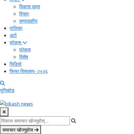
विकास वहस
विचार
सम्पादकीय
पालिका
अटो
फोकस
फोकस
विशेष
भिडियो
फिफा विश्वकप- २०२६
युनिकोड
समाचार खोज्नुहोस