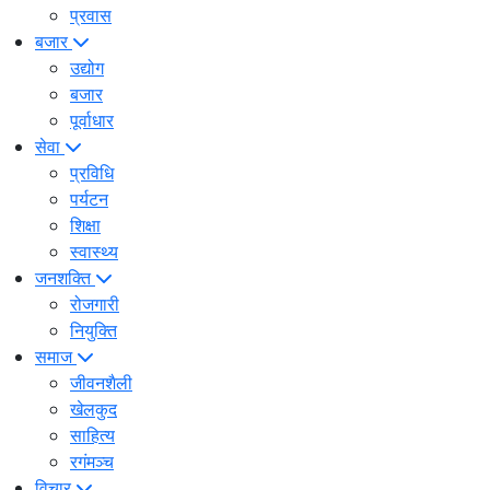
प्रवास
बजार
उद्योग
बजार
पूर्वाधार
सेवा
प्रविधि
पर्यटन
शिक्षा
स्वास्थ्य
जनशक्ति
रोजगारी
नियुक्ति
समाज
जीवनशैली
खेलकुद
साहित्य
रगंमञ्च
विचार