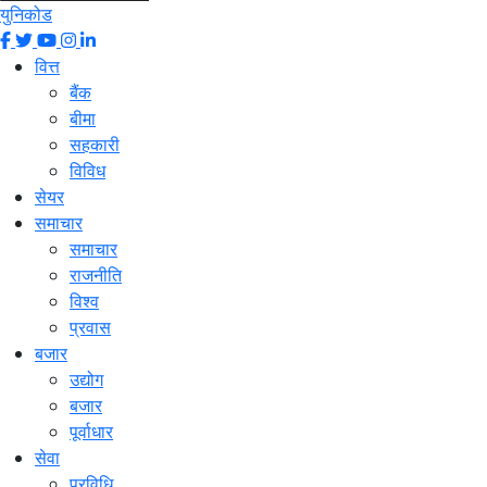
युनिकोड
वित्त
बैंक
बीमा
सहकारी
विविध
सेयर
समाचार
समाचार
राजनीति
विश्व
प्रवास
बजार
उद्योग
बजार
पूर्वाधार
सेवा
प्रविधि