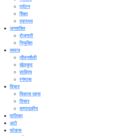
पर्यटन
शिक्षा
स्वास्थ्य
जनशक्ति
रोजगारी
नियुक्ति
समाज
जीवनशैली
खेलकुद
साहित्य
रगंमञ्च
विचार
विकास वहस
विचार
सम्पादकीय
पालिका
अटो
फोकस