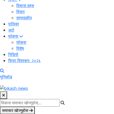
विकास वहस
विचार
सम्पादकीय
पालिका
अटो
फोकस
फोकस
विशेष
भिडियो
फिफा विश्वकप- २०२६
युनिकोड
समाचार खोज्नुहोस