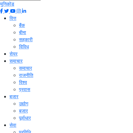
युनिकोड
वित्त
बैंक
बीमा
सहकारी
विविध
सेयर
समाचार
समाचार
राजनीति
विश्व
प्रवास
बजार
उद्योग
बजार
पूर्वाधार
सेवा
प्रविधि