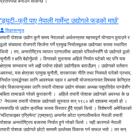
‘ड्युटी–फ्री पाए नेपाली गार्मेन्ट उद्योगले फड्को मार्छ’
विकासन्युज
तयारी पोशाक उद्योग कुनै समय नेपालको अर्थतन्त्रमा महत्त्वपूर्ण योगदान पुर्‍याउने र ठूलो संख्यामा रोजगारी सिर्जना गर्ने प्रमुख निर्यातमूलक उद्योगका रूपमा स्थापित थियो । तर, अन्तर्राष्ट्रिय व्यापार प्रणालीमा आएको परिवर्तनसँगै यो उद्योगले ठूलो चुनौती र क्षति बेहोर्नुपर्‍यो । विगतको तुलनामा अहिले निर्यात घटेको भए पनि यस क्षेत्रमा सम्भावना भने अझै पर्याप्त रहेको उद्योगीहरू बताउँछन् । उद्योगको वर्तमान अवस्था, यस क्षेत्रका प्रमुख चुनौती, सरकारका नीति तथा नियमले पारेको प्रभाव, निर्यात प्रवर्द्धनका लागि आवश्यक पहल र आगामी योजनालगायत विषयमा केन्द्रित रहेर विकासन्युजका लागि तयारी पोशाक उद्योग संघका अध्यक्ष पशुपतिदेव पाण्डेसँग बबिता तामाङले गरेको कुराकानी । अहिले तयारी पोशाक उद्योगको अवस्था के छ ? नेपालमा तयारी पोशाक उद्योगको सुरुवात सन् १९८० को दशकमा भएको हो । त्यसपछि यो उद्योग क्रमिक रूपमा विस्तार हुँदै गएको थियो । विशेषगरी अमेरिकाको ‘मल्टिफाइबर एग्रिमेन्ट’ (एमएफए) अन्तर्गत कोटा प्रणालीमार्फत नेपाली तयारी पोशाक अन्तर्राष्ट्रिय बजारमा निर्यात हुने गरेको थियो । यही कारणले नेपाली तयारी पोशाक उद्योगले छोटो समयमै उल्लेख्य विकास गर्न सफल भयो । तर सन् २००५ मा मल्टिफाइबर एग्रिमेन्ट र कोटा प्रणाली समाप्त भएपछि नेपाली तयारी पोशाक उद्योगमा ठूलो संकट देखियो । त्यसअघि नेपालमा १ हजार ६ सयभन्दा बढी तयारी पोशाक उद्योग सञ्चालनमा रहेकोमा कोटा प्रणाली हटेपछि उद्योगको संख्या एकाएक घटेर १५–२० वटामा सीमित हुन पुग्यो । अहिले नेपालमा करिब २ सय वटा तयारी पोशाक उद्योग सञ्चालनमा छन् । तेस्रो मुलुकतर्फको निर्यातमा तयारी पोशाक दोस्रो स्थानमा रहेको छ । पहिलो स्थानमा गलैंचा रहेको छ । हाल नेपालबाट वार्षिक करिब १० देखि १२ अर्ब रुपैयाँ बराबरको तयारी पोशाक निर्यात भइरहेको छ । पछिल्ला वर्षहरूमा तयारी पोशाकको निर्यात क्रमशः बढ्दै गएको छ । ७/८ अर्ब रुपैयाँको हाराहारीमा रहेको निर्यात अहिले बढेर १०/११ अर्ब रुपैयाँ पुगेको छ । आगामी दिनमा निर्यातलाई अझ विस्तार गर्दै लैजान हामी निरन्तर प्रयासरत छौं । अहिले रूग्ण उद्योग कति छन् ? ठ्याक्कै यति भन्ने छैन । १५/२० को हाराहारीमा छन् होला । रूग्ण उद्योगहरू सञ्चालनमा ल्याउने विषयमा सरकारसँग छलफल भइरहेको छ । नेपालको तयारी पोशाकले अन्तर्राष्ट्रिय बजारमा प्रतिस्पर्धा गर्न नसक्नुका मुख्य कारणहरू के-के हुन् ? अहिले हाम्रो मुख्य बजार अमेरिका हो । तर अमेरिकासँग नेपालले तयारी पोशाक निर्यातमा ड्युटी–फ्री सुविधा पाएको छैन । तयारी पोशाकलाई ड्युटी–फ्रीको व्यवस्था हुनुपर्छ भनेर हामीले सरकारसँग निरन्तर अनुरोध गर्दै आएका छौं । यदि ड्युटी–फ्री सुविधा उपलब्ध हुने हो भने नेपाली तयारी पोशाक उद्योगले ठूलो फड्को मार्न सक्छ । अहिले बंगलादेश, भियतनाम र श्रीलंकाजस्ता देशको तुलनामा नेपालको तयारी पोशाक निर्यात निकै कम छ । बंगलादेशमा सरकारले उद्योगलाई पर्याप्त सहयोग र सुविधा दिएकाले त्यहाँको तयारी पोशाक उद्योग आज पनि सफल रूपमा अघि बढिरहेको छ । श्रीलंकाका उद्योगहरूले पनि राम्रो गरिरहेका छन् । चीन र भारतको त कुरै गर्नुपर्दैन, उनीहरूको तयारी पोशाक उद्योग निकै ठूलो स्तरमा स्थापित भइसकेको छ । नेपालमा पनि यो उद्योगलाई ठूलो स्तरमा विस्तार गर्न हामी प्रयासरत छौं । तर विभिन्न कारणले नेपाली तयारी पोशाक अन्तर्राष्ट्रिय बजारमा करिब २५ प्रतिशतसम्म महँगो पर्ने अवस्था छ । पूर्वाधारको कमी, उच्च लजिस्टिक लागत, कार्गो भाडा र ढुवानी खर्चका कारण नेपाली उत्पादन प्रतिस्पर्धी बन्न सकेको छैन । त्यसमाथि हामीसँग ‘ग्रीन च्यानल’को सुविधा छैन, जसका कारण सामान समयमा गन्तव्यसम्म पुग्न सक्दैन । विभिन्न कारणले सरकारले दिँदै आएको इन्सेन्टिभसमेत अहिले रोकिएको अवस्था छ । हामीसँग प्राकृतिक फाइबर, प्लान्ट बेस्ड फाइबर र एनिमल बेस्ड फाइबरको पर्याप्त सम्भावना छ । त्यसैगरी, अहिले रूग्ण अवस्थामा रहेका उद्योगहरूलाई पुनः सञ्चालनमा ल्याउने र नेपालमा कपास खेतीलाई पुनर्जीवित गर्ने काम गर्न आवश्यक छ । यी सबै समस्याको समाधान गर्न सकेमा नेपाली तयारी पोशाक उद्योगलाई थप प्रतिस्पर्धी बनाउँदै निर्यातमा ठूलो वृद्धि गर्न सकिन्छ । अन्तर्राष्ट्रिय बजारमा प्रतिस्पर्धी क्षमता बढाउन सरकारले के–के गर्नुपर्छ होला ? लजिस्टिक लागत नै हाम्रो ठूलो चुनौती हो । हाम्रो कुल लागतको करिब १०–१२ प्रतिशत रकम ट्रान्सपोर्टेसनमै खर्च हुन्छ । सामानलाई मिडिल इस्ट वा बीचको कुनै हबमा लगेर त्यहाँबाट अन्तर्राष्ट्रिय बजारमा पठाउने हो भने पनि लागत केही कम गर्न सकिने सम्भावना छ । त्यसका लागि सरकारले आवश्यक मेकानिजम बनाउनुपर्छ। त्यसैगरी, आफ्नै कच्चा पदार्थ उत्पादनमा जोड दिनुपर्छ । नयाँ प्रविधि भित्र्याउन सरकारले सब्सिडी तथा अन्य प्रोत्साहनका कार्यक्रम ल्याउन आवश्यक छ । एलडीसी ग्राजुएसनपछि तयारी पोशाक उद्योगमा ‘डबल ट्रान्सफर्मेसन’को आवश्यकता पर्ने भएकाले त्यसका लागि पनि अहिलेबाटै तयारी गर्नुपर्छ । त्यसका साथै उद्योग स्थापनाका लागि आवश्यक जग्गा प्राप्तिको समस्या समाधान गर्नुपर्छ । किनभने उद्योगको लागि जग्गा धेरै चाहिन्छ । प्रविधिको विकास र आधुनिकीकरणमा पनि विशेष ध्यान दिनुपर्छ । सबैभन्दा महत्त्वपूर्ण कुरा भनेको विभिन्न देशसँग फ्रि ट्रेड एग्रिमेन्ट (एफटीए) गर्न पहल गर्नु हो । साथै विदेशी लगानी (एफडीआई) भित्र्याएर नेपालमै उत्पादन र मूल्य अभिवृद्धि गर्ने वातावरण बनाउनुपर्छ । यद्यपि, नेपालका केही सकारात्मक पक्ष पनि छन् । नेपालमा विद्युत् तुलनात्मक रूपमा सस्तो छ । श्रम लागत पनि अन्य मुलुकको तुलनामा प्रतिस्पर्धी नै छ । चीन र भारतको तुलनामा नेपालमा श्रम लागत कम छ भने बंगलादेश र भियतनामको तुलनामा पनि हामी प्रतिस्पर्धी अवस्थामा छौं । नीतिगत रूपमा सरकारले तुरुन्तै गर्नुपर्ने कामहरू के–के हुन् ? सरकारले सबैभन्दा पहिले रूग्ण अवस्थामा रहेका तयारी पोशाक उद्योगलाई तत्काल पुनःसञ्चालनमा ल्याउन पहल गर्नुपर्छ । त्यसैगरी, ‘ग्रीन गार्मेन्ट भिलेज’को अवधारणामा जान आवश्यक छ । उद्योगका लागि आवश्यक दक्ष जनशक्ति उत्पादन गर्न प्राविधिक कलेज तथा तालिम केन्द्र स्थापना र सञ्चालनमा जोड दिनुपर्छ । तयारी पोशाक उद्योगलाई लक्षित गरी स्पष्ट र प्रभावकारी निर्यात नीति बनाउनुपर्छ । पारवहन तथा लजिस्टिक लागत घटाउन विशेष पहल आवश्यक छ । इन्स्टिच्युट अफ एक्सपोर्ट एन्ड इन्टरनेसनल ट्रेड (ईसीआई) लगायत निर्यात प्रवर्द्धनसँग सम्बन्धित संस्थागत संरचनालाई प्रभावकारी बनाउनुपर्छ । नेपालमा एकीकृत प्रयोगशाला (इन्टिग्रेटेड ल्याब) को अभाव रहेकाले त्यसको समेत व्यवस्था गर्न आवश्यक छ । बैंकिङ नीतिलाई पनि उद्योगमैत्री र लचिलो बनाउनुपर्छ । निर्यातमा बैंकिङ क्षेत्रमा खासै समस्या छैन । तर तेस्रो मुलुकमा निर्यात गर्ने उद्योगका लागि केही समस्या छन् । विगतमा पर्चेज अर्डर वा अर्डरसम्बन्धी कागजातका आधारमा बैंकबाट कर्जा लिन सकिने व्यवस्था थियो, तर केही समयदेखि यो सुविधा रोकिएको छ । उक्त व्यवस्था पुनः सुचारु गर्न आवश्यक छ । त्यसैगरी, रोयल्टी, पूर्वाधार विकास र औद्योगिक विकासका क्षेत्रमा पनि सरकारले स्पष्ट नीति बनाएर काम गर्नुपर्छ। कच्चा पदार्थमा हामी कति प्रतिशत आयातमै निर्भर छौं ? स्वदेशमै कपडा तथा अन्य कच्चा पदार्थको उत्पादन बढाउन सक्ने सम्भावना कति छ ? अहिले तयारी पोशाक उद्योग कच्चा पदार्थका आयातमै निर्भर छ । वार्षिक रूपमा प्रयोग हुने कुल कच्चा पदार्थमध्ये करिब ६० प्रतिशत आयात गर्नुपर्ने अवस्था छ भने बाँकी ४० प्रतिशत मात्रै स्वदेशी कच्चा पदार्थ प्रयोग भइरहेको छ । त्यसैले अहिले नै पूर्ण रूपमा नेपाली कच्चा पदार्थमा निर्भर भएर उद्योग सञ्चालन गर्न सकिने अवस्था छैन । यद्यपि, नेपालमा प्राकृतिक फाइबर र कपास उत्पादनमा ठूलो सम्भावना छ । विगतमा कपास खेतीको विकासका लागि रहेको कपास विकास प्राधिकरण खारेज भएपछि नेपालमा कपास खेती अहिले लगभग छैन । त्यसलाई पुनर्जीवित गर्न आवश्यक छ । त्यस्तै, प्लान्ट बेस्ड फाइबर उत्पादन र प्रशोधनमा वनसम्बन्धी लगायत विभिन्न कानुनी अवरोध छन् । ती कानुनलाई समयानुकूल परिमार्जन गरी नयाँ सम्भावनाका क्षेत्रमा काम गर्न सके स्वदेशमै कच्चा पदार्थ उत्पादन बढाउन सकिन्छ । तर यसका लागि पूर्वाधार विकास पनि उत्तिकै महत्त्वपूर्ण छ । सडक तथा ढुवानीको सुविधा कमजोर हुँदा बोर्डरदेखि उद्योगसम्म कच्चा पदार्थ ल्याउँदा लागत निकै महँगो पर्छ । निर्यात प्रवर्द्धनका लागि प्रभावकारी र समयानुकूल नीति आवश्यक छ । नेपालको निर्यात नीति पुरानो भएकाले त्यसलाई पनि वर्तमान अन्तर्राष्ट्रिय व्यापार प्रणालीअनुसार परिमार्जन गर्नुपर्छ । नेपालका उच्च पहाडी, मध्यपहाडी तथा तराई क्षेत्रमा विभिन्न प्रकारका प्राकृतिक कच्चा पदार्थ उपलब्ध छन् । ती कच्चा पदार्थलाई प्लान्ट बेस्ड फाइबरका रूपमा प्रशोधन गरी उच्च मूल्य अभिवृद्धि गर्न सकिन्छ । अहिले विश्व बजारमा लिनेन, प्राकृतिक हेम्प, अल्लोजस्ता प्राकृतिक रेसाबाट बनेका कपडाप्रति आकर्षण बढिरहेको छ । त्यसैले नेपालमा उपलब्ध प्राकृतिक कच्चा पदार्थलाई प्रशोधन गरी उच्च मूल्य अभिवृद्धिसहित अन्तर्राष्ट्रिय बजारमा पुर्‍याउन सके नेपाली तयारी पोशाक उद्योगले नयाँ सम्भावना हासिल गर्न सक्छ । यो उद्योगका लागि आवश्यक दक्ष जनशक्ति कति हो ? उद्योगमा प्रत्यक्ष र अप्रत्यक्ष रूपमा करिब १ लाख जनाले रोजगारी पाइरहेका छन् । तर अहिले उद्योगका लागि आवश्यक श्रमशक्तिको अभाव ठूलो समस्याका रूपमा देखिएको छ । ठूलो संख्यामा नेपाली श्रमशक्ति विदेश गएपछि उद्योग सञ्चालनका लागि आवश्यक जनशक्ति पाउनसमेत कठिन भइरहेको छ । यद्यपि, उद्योगका लागि आवश्यक जनशक्ति उत्पादन गर्न धेरै समय लाग्दैन । करिब तीन महिनाको तालिम दिएपछि कामदारलाई दक्ष बनाउन सकिन्छ । नेपालमा तालिम प्राप्त जनशक्ति उत्पादन गर्ने हो भने उनीहरूले विश्व बजारमा प्रतिस्पर्धा गर्न सक्ने गुणस्तरीय तयारी पोशाक उत्पादन गर्न सक्छन् । विदेशी कामदारको अवस्था कस्तो छ ? नेपालका तयारी पोशाक उद्योगमा भारतबाट आएका प्राविधिक कामदारहरू कार्यरत छन् । केही बंगलादेशी कामदारसमेत छन् । विदेशी कामदारलाई व्यवस्थित रूपमा दर्ता गरी कानुनी प्रक्रियाअनुसार काम गर्ने वातावरण बनाउन आवश्यक छ । त्यसका साथै नेपाली उद्योगको उत्पादन बढाउन सरकारले स्वदेशी उत्पादनको प्रयोगलाई प्राथमिकता दिनुपर्छ । नेपाली सेना, नेपाल प्रहरी, विद्यालय तथा कैदीबन्दीका लागि आवश्यक पोशाकलगायत सामग्री सम्भव भएसम्म स्वदेशी उद्योगबाटै खरिद गर्ने नीति ल्याउनुपर्छ । यसले स्वदेशी उद्योगलाई बजार सुनिश्चित गर्नुका साथै उत्पादन र रोजगारी विस्तारमा समेत महत्त्वपूर्ण योगदान पुर्‍याउन सक्छ । नयाँ बजारको सम्भावना कस्तो छ ? नयाँ बजारको ठूलो सम्भावना छ । युरोपमा अहिले पनि ड्युटी–फ्री सुविधा रहेकाले त्यहाँ नेपाली तयारी पोशाकको बजार विस्तार गर्न सकिन्छ । एलडीसी ग्राजुएसनपछि युरोपेली बजारमा कसरी आफ्नो पहुँच कायम राख्ने र अन्य बजारमा कसरी विस्तार गर्ने भन्ने विषयमा हामीले काम गरिरहेका छौं । अमेरिकी बजार हाम्रो सबैभन्दा सम्भावनायुक्त बजार हो । त्यसबाहेक दक्षिण अमेरिकी मुलुक, दक्षिण अफ्रिका र रुसलगायतका बजारमा पनि सम्भावना खोज्न सकिन्छ । सरकारले विभिन्न मुलुकसँग एफटीए गर्न पहल गर्ने र आवश्यक सहजीकरण गर्ने हो भने नेपालको तयारी पोशाक उद्योगले ती बजारमा आफ्नो उपस्थिति विस्तार गर्न सक्छ । हेटौंडा कपडा उद्योग पुनःसञ्चालनको प्रक्रिया अघि बढाउनु सकारात्मक कदम हो । हामीले लामो समयदेखि रुग्ण उद्योग सञ्चालनमा ल्याउन पहल गर्दै आएका छौं । सरकारले टेक्सटाइल एन्ड क्लोथिङ डेभलपमेन्टसम्बन्धी रणनीति बनाएर निर्यात प्रवर्द्धन, विदेशी लगानी, सीप विकास, पूर्वाधार, डिजाइन, ब्रान्डिङ र बजारीकरणमा काम गर्न आवश्यक छ । त्यसैगरी, एक्सपोर्ट क्रेडिट इन्स्योरेन्स, सीप विकास तालिम, अन्तर्राष्ट्रिय व्यापार मेला, ई–कमर्सलगायतका माध्यमबाट नेपाली तयारी पोशाकलाई विश्व बजारमा प्रवर्द्धन गर्नुपर्छ । सरकारले निर्यातबाट प्राप्त आम्दानीको निश्चित हिस