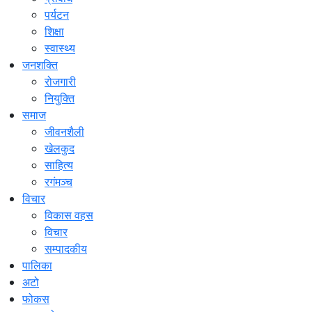
पर्यटन
शिक्षा
स्वास्थ्य
जनशक्ति
रोजगारी
नियुक्ति
समाज
जीवनशैली
खेलकुद
साहित्य
रगंमञ्च
विचार
विकास वहस
विचार
सम्पादकीय
पालिका
अटो
फोकस