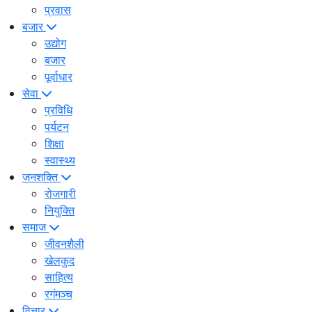
प्रवास
बजार
उद्योग
बजार
पूर्वाधार
सेवा
प्रविधि
पर्यटन
शिक्षा
स्वास्थ्य
जनशक्ति
रोजगारी
नियुक्ति
समाज
जीवनशैली
खेलकुद
साहित्य
रगंमञ्च
विचार