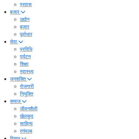
प्रवास
बजार
उद्योग
बजार
पूर्वाधार
सेवा
प्रविधि
पर्यटन
शिक्षा
स्वास्थ्य
जनशक्ति
रोजगारी
नियुक्ति
समाज
जीवनशैली
खेलकुद
साहित्य
रगंमञ्च
विचार