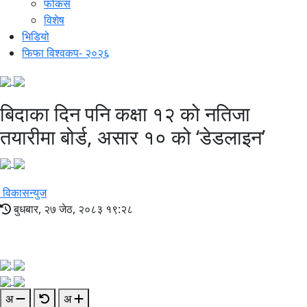
फोकस
विशेष
भिडियो
फिफा विश्वकप- २०२६
बिदाका दिन पनि कक्षा १२ को नतिजा
तयारीमा बोर्ड, असार १० को ‘डेडलाइन’
विकासन्युज
बुधबार, २७ जेठ, २०८३ १९:२८
अ
अ