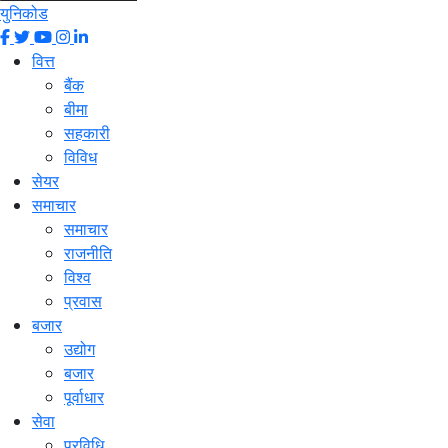
युनिकोड
वित्त
बैंक
बीमा
सहकारी
विविध
सेयर
समाचार
समाचार
राजनीति
विश्व
प्रवास
बजार
उद्योग
बजार
पूर्वाधार
सेवा
प्रविधि