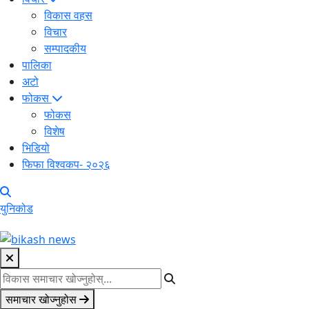
विकास वहस
विचार
सम्पादकीय
पालिका
अटो
फोकस
फोकस
विशेष
भिडियो
फिफा विश्वकप- २०२६
युनिकोड
समाचार खोज्नुहोस