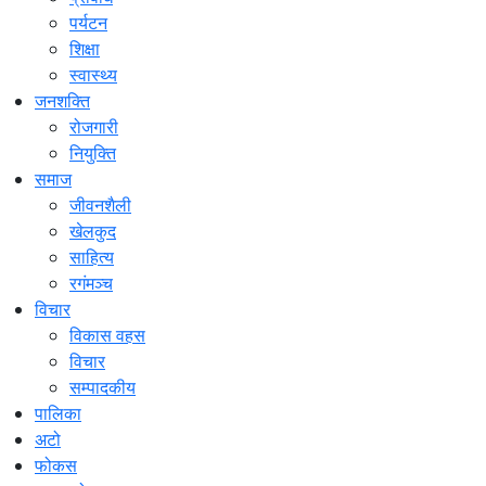
पर्यटन
शिक्षा
स्वास्थ्य
जनशक्ति
रोजगारी
नियुक्ति
समाज
जीवनशैली
खेलकुद
साहित्य
रगंमञ्च
विचार
विकास वहस
विचार
सम्पादकीय
पालिका
अटो
फोकस