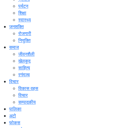
पर्यटन
शिक्षा
स्वास्थ्य
जनशक्ति
रोजगारी
नियुक्ति
समाज
जीवनशैली
खेलकुद
साहित्य
रगंमञ्च
विचार
विकास वहस
विचार
सम्पादकीय
पालिका
अटो
फोकस