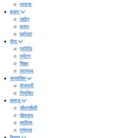
प्रवास
बजार
उद्योग
बजार
पूर्वाधार
सेवा
प्रविधि
पर्यटन
शिक्षा
स्वास्थ्य
जनशक्ति
रोजगारी
नियुक्ति
समाज
जीवनशैली
खेलकुद
साहित्य
रगंमञ्च
विचार