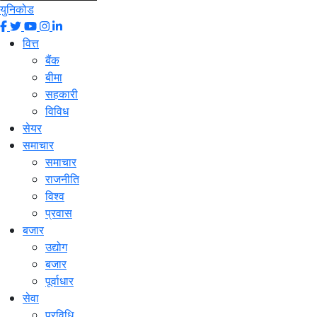
युनिकोड
वित्त
बैंक
बीमा
सहकारी
विविध
सेयर
समाचार
समाचार
राजनीति
विश्व
प्रवास
बजार
उद्योग
बजार
पूर्वाधार
सेवा
प्रविधि