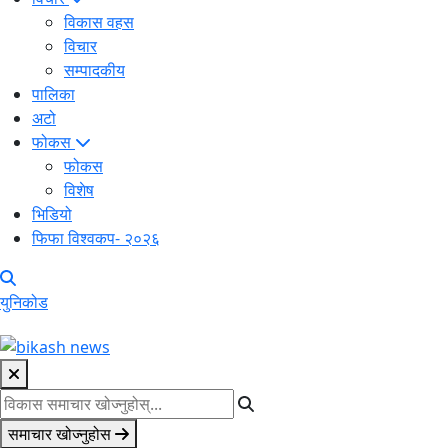
विकास वहस
विचार
सम्पादकीय
पालिका
अटो
फोकस
फोकस
विशेष
भिडियो
फिफा विश्वकप- २०२६
युनिकोड
समाचार खोज्नुहोस