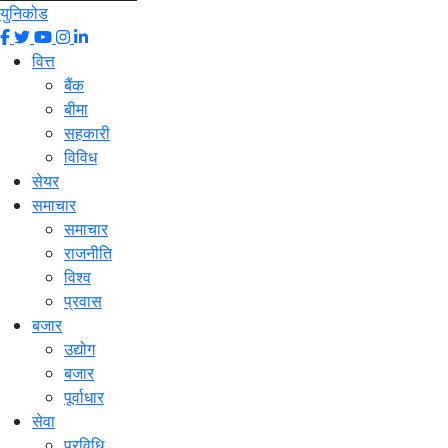
युनिकोड
वित्त
बैंक
बीमा
सहकारी
विविध
सेयर
समाचार
समाचार
राजनीति
विश्व
प्रवास
बजार
उद्योग
बजार
पूर्वाधार
सेवा
प्रविधि