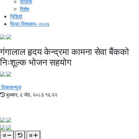
फोकस
विशेष
भिडियो
फिफा विश्वकप- २०२६
गंगालाल हृदय केन्द्रमा कामना सेवा बैंकको
निःशूल्क भोजन सहयोग
विकासन्युज
बुधबार, ६ जेठ, २०८३ १६:२२
अ
अ