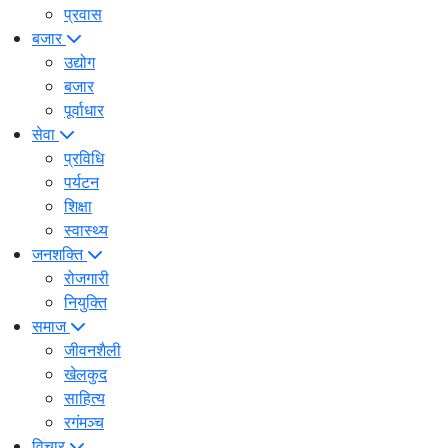
प्रवास
बजार
उद्योग
बजार
पूर्वाधार
सेवा
प्रविधि
पर्यटन
शिक्षा
स्वास्थ्य
जनशक्ति
रोजगारी
नियुक्ति
समाज
जीवनशैली
खेलकुद
साहित्य
रगंमञ्च
विचार