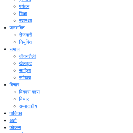
पर्यटन
शिक्षा
स्वास्थ्य
जनशक्ति
रोजगारी
नियुक्ति
समाज
जीवनशैली
खेलकुद
साहित्य
रगंमञ्च
विचार
विकास वहस
विचार
सम्पादकीय
पालिका
अटो
फोकस