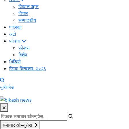
विकास वहस
विचार
सम्पादकीय
पालिका
अटो
फोकस
फोकस
विशेष
भिडियो
फिफा विश्वकप- २०२६
युनिकोड
समाचार खोज्नुहोस