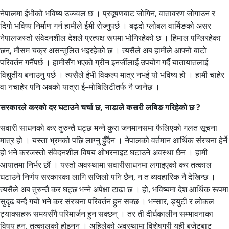
नेपालमा ईभीको भविष्य उज्ज्वल छ । प्रदूषणबाट जोगिन, वातावरण जोगाउन र
दिगो भविष्य निर्माण गर्न हामीले ईभी रोज्नुपर्छ । बढ्दो ग्लोबल वार्मिङको असर
नेपालजस्तो संवेदनशील देशले प्रत्यक्ष रूपमा भोगिरहेको छ । हिमाल पग्लिरहेका
छन्, मौसम चक्र असन्तुलित भइरहेको छ । त्यसैले अब हामीले आफ्नो बाटो
परिवर्तन गर्नैपर्छ । हामीसँग भएको ग्रीन इनर्जीलाई उपयोग गर्दै यातायातलाई
विद्युतीय बनाउनु पर्छ । त्यसैले ईभी विकल्प मात्र नभई यो भविष्य हो । हामी चाहेर
वा नचाहेर पनि अबको यात्रा ई–मोबिलिटीतर्फ नै जानेछ ।
सरकारले करको दर घटाउने चर्चा छ, नाडाले कसरी लबिङ गरिहेको छ ?
सवारी साधनको कर तुरुन्तै घट्छ भन्ने कुरा जनमानसमा फैलिएको गलत सूचना
मात्र हो । यस्ता भ्रमको पछि लाग्नु हुँदैन । नेपालको वर्तमान आर्थिक संरचना हेर्ने
हो भने करजस्तो संवेदनशील विषय ओभरनाइट घटाउने अवस्था छैन । हामी
आयातमा निर्भर छौं । यस्तो अवस्थामा सवारीसाधनमा लगाइएको कर तत्काल
घटाउने निर्णय सरकारका लागि सजिलो पनि छैन, न त व्यवहारिक नै देखिन्छ ।
त्यसैले अब तुरुन्तै कर घट्छ भन्ने अपेक्षा टाढा छ । हो, भविष्यमा देश आर्थिक रूपमा
सुदृढ बन्दै गयो भने कर संरचना परिवर्तन हुन सक्छ । भन्सार, ड्युटी र लोकल
ट्याक्सहरू समयसँगै परिमार्जन हुन सक्छन् । तर ती दीर्घकालीन सम्भावनाका
विषय हुन्, तत्कालको होइनन् । अहिलेको अवस्थामा विशेषगरी यही बजेटबाट