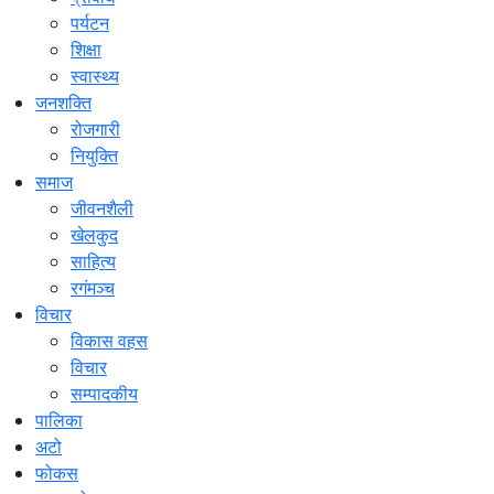
पर्यटन
शिक्षा
स्वास्थ्य
जनशक्ति
रोजगारी
नियुक्ति
समाज
जीवनशैली
खेलकुद
साहित्य
रगंमञ्च
विचार
विकास वहस
विचार
सम्पादकीय
पालिका
अटो
फोकस