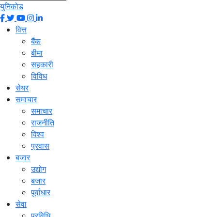
युनिकोड
वित्त
बैंक
बीमा
सहकारी
विविध
सेयर
समाचार
समाचार
राजनीति
विश्व
प्रवास
बजार
उद्योग
बजार
पूर्वाधार
सेवा
प्रविधि