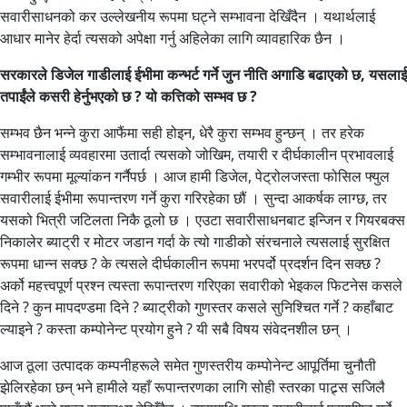
सवारीसाधनको कर उल्लेखनीय रूपमा घट्ने सम्भावना देखिँदैन । यथार्थलाई
आधार मानेर हेर्दा त्यसको अपेक्षा गर्नु अहिलेका लागि व्यावहारिक छैन ।
सरकारले डिजेल गाडीलाई ईभीमा कन्भर्ट गर्ने जुन नीति अगाडि बढाएको छ, यसलाई
तपाईंले कसरी हेर्नुभएको छ ? यो कत्तिको सम्भव छ ?
सम्भव छैन भन्ने कुरा आफैंमा सही होइन, धेरै कुरा सम्भव हुन्छन् । तर हरेक
सम्भावनालाई व्यवहारमा उतार्दा त्यसको जोखिम, तयारी र दीर्घकालीन प्रभावलाई
गम्भीर रूपमा मूल्यांकन गर्नैपर्छ । आज हामी डिजेल, पेट्रोलजस्ता फोसिल फ्युल
सवारीलाई ईभीमा रूपान्तरण गर्ने कुरा गरिरहेका छौं । सुन्दा आकर्षक लाग्छ, तर
यसको भित्री जटिलता निकै ठूलो छ । एउटा सवारीसाधनबाट इन्जिन र गियरबक्स
निकालेर ब्याट्री र मोटर जडान गर्दा के त्यो गाडीको संरचनाले त्यसलाई सुरक्षित
रूपमा धान्न सक्छ ? के त्यसले दीर्घकालीन रूपमा भरपर्दो प्रदर्शन दिन सक्छ ?
अर्को महत्त्वपूर्ण प्रश्न त्यस्ता रूपान्तरण गरिएका सवारीको भेइकल फिटनेस कसले
दिने ? कुन मापदण्डमा दिने ? ब्याट्रीको गुणस्तर कसले सुनिश्चित गर्ने ? कहाँबाट
ल्याइने ? कस्ता कम्पोनेन्ट प्रयोग हुने ? यी सबै विषय संवेदनशील छन् ।
आज ठूला उत्पादक कम्पनीहरूले समेत गुणस्तरीय कम्पोनेन्ट आपूर्तिमा चुनौती
झेलिरहेका छन् भने हामीले यहाँ रूपान्तरणका लागि सोही स्तरका पाट्र्स सजिलै