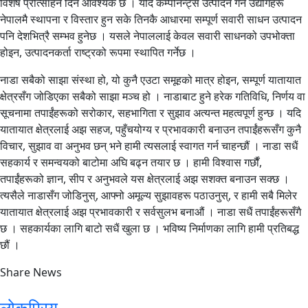
विशेष प्रोत्साहन दिन आवश्यक छ । यदि कम्पोनेन्ट्स उत्पादन गर्ने उद्योगहरू
नेपालमै स्थापना र विस्तार हुन सके तिनकै आधारमा सम्पूर्ण सवारी साधन उत्पादन
पनि देशभित्रै सम्भव हुनेछ । यसले नेपाललाई केवल सवारी साधनको उपभोक्ता
होइन, उत्पादनकर्ता राष्ट्रको रूपमा स्थापित गर्नेछ ।
नाडा सबैको साझा संस्था हो, यो कुनै एउटा समूहको मात्र होइन, सम्पूर्ण यातायात
क्षेत्रसँग जोडिएका सबैको साझा मञ्च हो । नाडाबाट हुने हरेक गतिविधि, निर्णय वा
सूचनामा तपाईंहरूको सरोकार, सहभागिता र सुझाव अत्यन्त महत्वपूर्ण हुन्छ । यदि
यातायात क्षेत्रलाई अझ सहज, पहुँचयोग्य र प्रभावकारी बनाउन तपाईंहरूसँग कुनै
विचार, सुझाव वा अनुभव छन् भने हामी त्यसलाई स्वागत गर्न चाहन्छौं । नाडा सधैं
सहकार्य र समन्वयको बाटोमा अघि बढ्न तयार छ । हामी विश्वास गर्छौं,
तपाईंहरूको ज्ञान, सीप र अनुभवले यस क्षेत्रलाई अझ सशक्त बनाउन सक्छ ।
त्यसैले नाडासँग जोडिनुस्, आफ्नो अमूल्य सुझावहरू पठाउनुस्, र हामी सबै मिलेर
यातायात क्षेत्रलाई अझ प्रभावकारी र सर्वसुलभ बनाऔं । नाडा सधैं तपाईंहरूसँगै
छ । सहकार्यका लागि बाटो सधैं खुला छ । भविष्य निर्माणका लागि हामी प्रतिबद्ध
छौं ।
Share News
लोकप्रिय