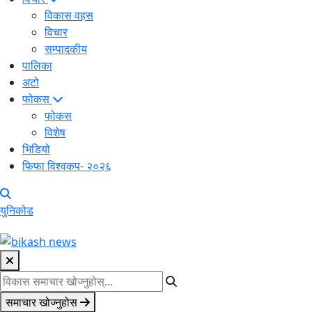
विकास वहस
विचार
सम्पादकीय
पालिका
अटो
फोकस
फोकस
विशेष
भिडियो
फिफा विश्वकप- २०२६
युनिकोड
समाचार खोज्नुहोस