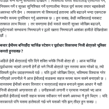
पाउँछौं भन्ने मान्नु सत्यतथ्य देखिँदैन । त्यसमाथि यस्ता सवारीलाई प्रमाणित गर्ने,
नियमन गर्ने र सुरक्षा सुनिश्चित गर्ने प्रणालीमा नेपाल पूर्ण रूपमा तयार भइसकेको
अवस्था पनि छैन । त्यसकारण यो विषयलाई हतारमा अघि बढाउने भन्दा एकपटक
गम्भीर रूपमा पुनर्विचार गर्नु आवश्यक छ । हुन सक्छ, केही व्यक्तिलाई यसबाट
तत्काल लाभ मिल्ला । तर समग्रमा हेर्दा यसले सवारी सुरक्षा जोखिम बढाउने,
दुर्घटनाको सम्भावना निम्त्याउने र ठूलो खतरा निम्त्याउने आशंका हामीले देखिरहेका
छौं ।
बजार ईभीमय बनिरहँदा चार्जिङ स्टेशन र पूर्वाधार विकासमा निजी क्षेत्रको भूमिका
कस्तो हुनसक्छ ?
अहिले ईभी क्षेत्रलाई गति दिने शक्ति भनेकै निजी क्षेत्र हो । आज चार्जिङ
पूर्वाधारमा भएको लगानी हेर्ने हो भने निजी क्षेत्रले जुन स्तरमा काम गरेको छ, त्यो
विश्वमै दुर्लभ उदाहरणमध्ये पर्छ । यति ठूलो जोखिम लिएर, भविष्यमा विश्वास गरेर
गरिएको लगानीले नै आज ईभीलाई सडकमा सहज रूपमा चल्न सक्ने बनाएको छ ।
वास्तवमा ईभीको बजार विस्तार र यात्रालाई सहज बनाउने मुख्य आधार नै यही
निजी क्षेत्रको अग्रसरता हो । उनीहरूको लगानी र प्रयास नभएको भए आज
हामीले ईभीलाई यसरी सहज रूपमा स्वीकार गर्न सक्ने अवस्था नै हुने थिएन । यदि
सरकारले पनि यसमा हातेमालो गर्छ भने यसको गति झन् तीव्र हुन सक्छ ।