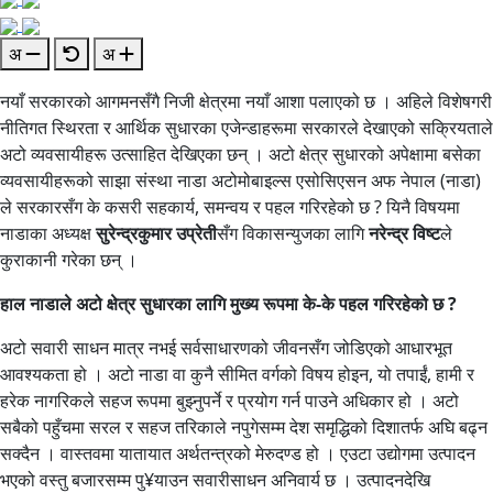
अ
अ
नयाँ सरकारको आगमनसँगै निजी क्षेत्रमा नयाँ आशा पलाएको छ । अहिले विशेषगरी
नीतिगत स्थिरता र आर्थिक सुधारका एजेन्डाहरूमा सरकारले देखाएको सक्रियताले
अटो व्यवसायीहरू उत्साहित देखिएका छन् । अटो क्षेत्र सुधारको अपेक्षामा बसेका
व्यवसायीहरूको साझा संस्था नाडा अटोमोबाइल्स एसोसिएसन अफ नेपाल (नाडा)
ले सरकारसँग के कसरी सहकार्य, समन्वय र पहल गरिरहेको छ ? यिनै विषयमा
नाडाका अध्यक्ष
सुरेन्द्रकुमार
उप्रेती
सँग विकासन्युजका लागि
नरेन्द्र विष्ट
ले
कुराकानी गरेका छन् ।
हाल नाडाले अटो क्षेत्र सुधारका लागि मुख्य रूपमा के-के पहल गरिरहेको छ ?
अटो सवारी साधन मात्र नभई सर्वसाधारणको जीवनसँग जोडिएको आधारभूत
आवश्यकता हो । अटो नाडा वा कुनै सीमित वर्गको विषय होइन, यो तपाईं, हामी र
हरेक नागरिकले सहज रूपमा बुझ्नुपर्ने र प्रयोग गर्न पाउने अधिकार हो । अटो
सबैको पहुँचमा सरल र सहज तरिकाले नपुगेसम्म देश समृद्धिको दिशातर्फ अघि बढ्न
सक्दैन । वास्तवमा यातायात अर्थतन्त्रको मेरुदण्ड हो । एउटा उद्योगमा उत्पादन
भएको वस्तु बजारसम्म पु¥याउन सवारीसाधन अनिवार्य छ । उत्पादनदेखि