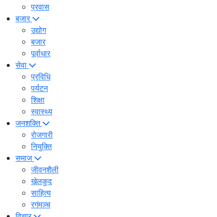
प्रवास
बजार
उद्योग
बजार
पूर्वाधार
सेवा
प्रविधि
पर्यटन
शिक्षा
स्वास्थ्य
जनशक्ति
रोजगारी
नियुक्ति
समाज
जीवनशैली
खेलकुद
साहित्य
रगंमञ्च
विचार