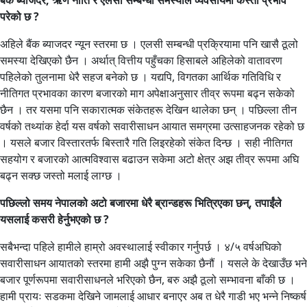
बैंक ब्याजदर, ऋण नीति र एलसी सम्बन्धी समस्याले व्यवसायमा कस्तो प्रभाव
परेको छ ?
अहिले बैंक ब्याजदर न्यून स्तरमा छ । एलसी सम्बन्धी प्रक्रियामा पनि खासै ठूलो
समस्या देखिएको छैन । अर्थात् वित्तीय पहुँचका हिसाबले अहिलेको वातावरण
पहिलेको तुलनामा धेरै सहज बनेको छ । यद्यपि, विगतका आर्थिक गतिविधि र
नीतिगत प्रभावका कारण बजारको माग अपेक्षाअनुसार तीव्र रूपमा बढ्न सकेको
छैन । तर यसमा पनि सकारात्मक संकेतहरू देखिन थालेका छन् । पछिल्ला तीन
वर्षको तथ्यांक हेर्दा यस वर्षको सवारीसाधन आयात समग्रमा उत्साहजनक रहेको छ
। यसले बजार विस्तारतर्फ बिस्तारै गति लिइरहेको संकेत दिन्छ । सही नीतिगत
सहयोग र बजारको आत्मविश्वास बढाउन सकेमा अटो क्षेत्र अझ तीव्र रूपमा अघि
बढ्न सक्छ जस्तो मलाई लाग्छ ।
पछिल्लो समय नेपालको अटो बजारमा धेरै ब्रान्डहरू भित्रिएका छन्, तपाईंले
यसलाई कसरी हेर्नुभएको छ ?
सबैभन्दा पहिले हामीले हाम्रो अवस्थालाई स्वीकार गर्नुपर्छ । ४/५ वर्षअघिको
सवारीसाधन आयातको स्तरमा हामी अझै पुग्न सकेका छैनौं । यसले के देखाउँछ भने
बजार पूर्णरूपमा सवारीसाधनले भरिएको छैन, बरु अझै ठूलो सम्भावना बाँकी छ ।
हामी प्रायः सडकमा देखिने जामलाई आधार बनाएर अब त धेरै गाडी भए भन्ने निष्कर्ष