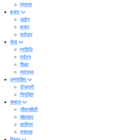
प्रवास
बजार
उद्योग
बजार
पूर्वाधार
सेवा
प्रविधि
पर्यटन
शिक्षा
स्वास्थ्य
जनशक्ति
रोजगारी
नियुक्ति
समाज
जीवनशैली
खेलकुद
साहित्य
रगंमञ्च
विचार