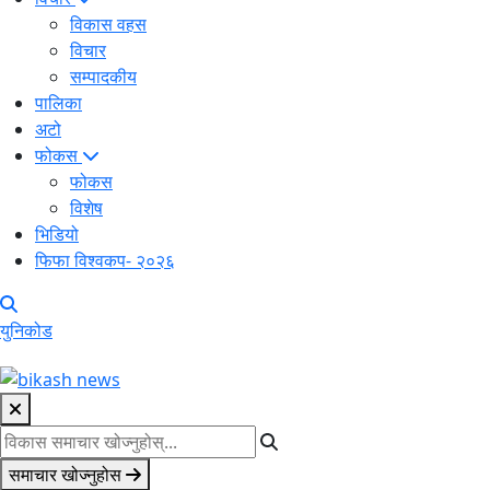
विकास वहस
विचार
सम्पादकीय
पालिका
अटो
फोकस
फोकस
विशेष
भिडियो
फिफा विश्वकप- २०२६
युनिकोड
समाचार खोज्नुहोस