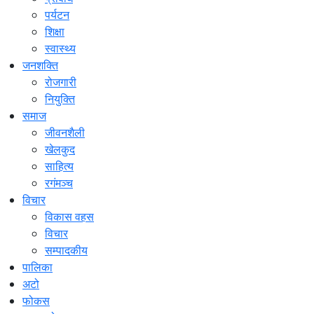
पर्यटन
शिक्षा
स्वास्थ्य
जनशक्ति
रोजगारी
नियुक्ति
समाज
जीवनशैली
खेलकुद
साहित्य
रगंमञ्च
विचार
विकास वहस
विचार
सम्पादकीय
पालिका
अटो
फोकस