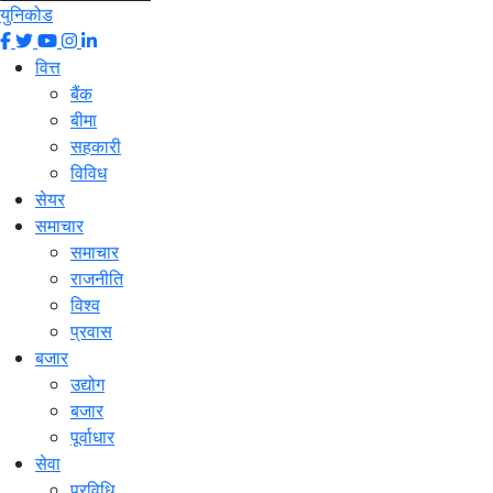
युनिकोड
वित्त
बैंक
बीमा
सहकारी
विविध
सेयर
समाचार
समाचार
राजनीति
विश्व
प्रवास
बजार
उद्योग
बजार
पूर्वाधार
सेवा
प्रविधि