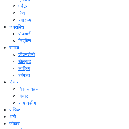
पर्यटन
शिक्षा
स्वास्थ्य
जनशक्ति
रोजगारी
नियुक्ति
समाज
जीवनशैली
खेलकुद
साहित्य
रगंमञ्च
विचार
विकास वहस
विचार
सम्पादकीय
पालिका
अटो
फोकस