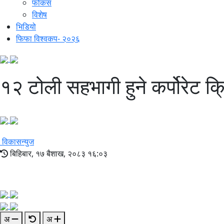
फोकस
विशेष
भिडियो
फिफा विश्वकप- २०२६
१२ टोली सहभागी हुने कर्पोरेट क्र
विकासन्युज
बिहिबार, १७ बैशाख, २०८३ १६:०३
अ
अ