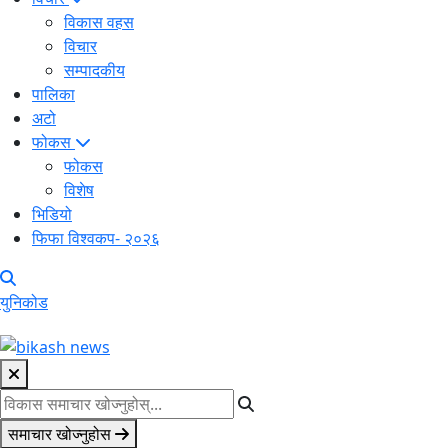
विकास वहस
विचार
सम्पादकीय
पालिका
अटो
फोकस
फोकस
विशेष
भिडियो
फिफा विश्वकप- २०२६
युनिकोड
समाचार खोज्नुहोस