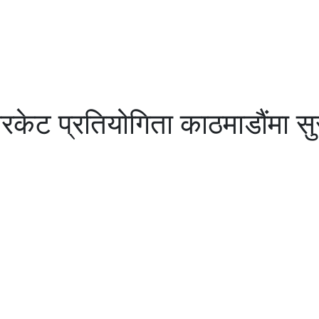
िकेट प्रतियोगिता काठमाडौंमा सुरु