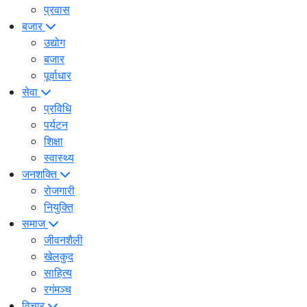
प्रवास
बजार
उद्योग
बजार
पूर्वाधार
सेवा
प्रविधि
पर्यटन
शिक्षा
स्वास्थ्य
जनशक्ति
रोजगारी
नियुक्ति
समाज
जीवनशैली
खेलकुद
साहित्य
रगंमञ्च
विचार