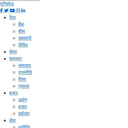
युनिकोड
वित्त
बैंक
बीमा
सहकारी
विविध
सेयर
समाचार
समाचार
राजनीति
विश्व
प्रवास
बजार
उद्योग
बजार
पूर्वाधार
सेवा
प्रविधि