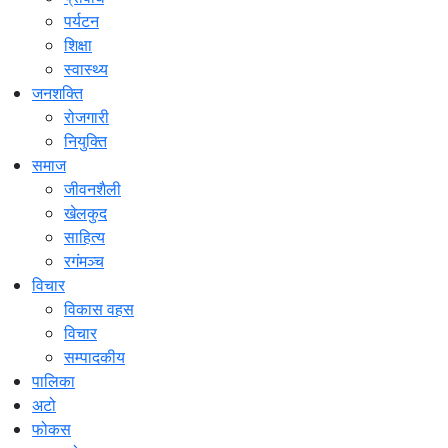
पर्यटन
शिक्षा
स्वास्थ्य
जनशक्ति
रोजगारी
नियुक्ति
समाज
जीवनशैली
खेलकुद
साहित्य
रगंमञ्च
विचार
विकास वहस
विचार
सम्पादकीय
पालिका
अटो
फोकस