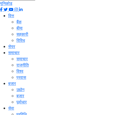
युनिकोड
वित्त
बैंक
बीमा
सहकारी
विविध
सेयर
समाचार
समाचार
राजनीति
विश्व
प्रवास
बजार
उद्योग
बजार
पूर्वाधार
सेवा
प्रविधि