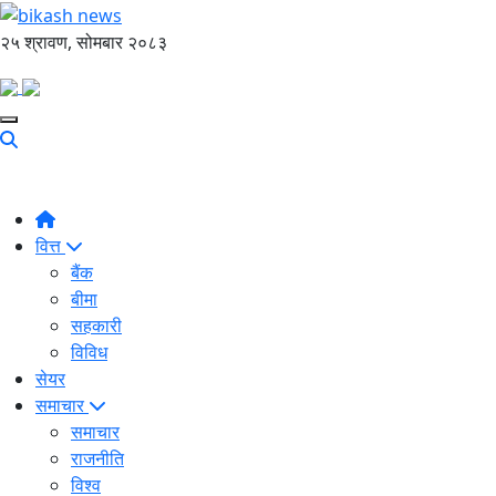
२५ श्रावण, सोमबार २०८३
वित्त
बैंक
बीमा
सहकारी
विविध
सेयर
समाचार
समाचार
राजनीति
विश्व