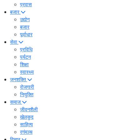
प्रवास
बजार
उद्योग
बजार
पूर्वाधार
सेवा
प्रविधि
पर्यटन
शिक्षा
स्वास्थ्य
जनशक्ति
रोजगारी
नियुक्ति
समाज
जीवनशैली
खेलकुद
साहित्य
रगंमञ्च
विचार