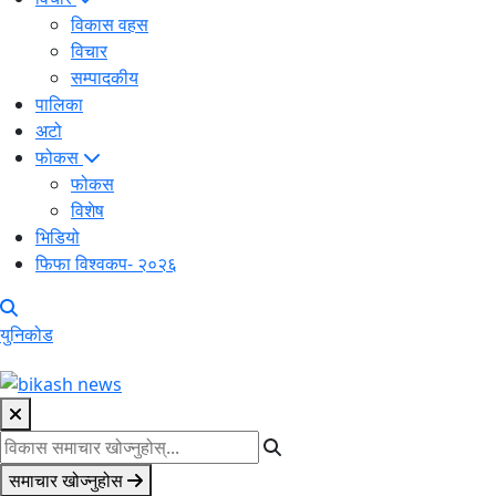
विकास वहस
विचार
सम्पादकीय
पालिका
अटो
फोकस
फोकस
विशेष
भिडियो
फिफा विश्वकप- २०२६
युनिकोड
समाचार खोज्नुहोस