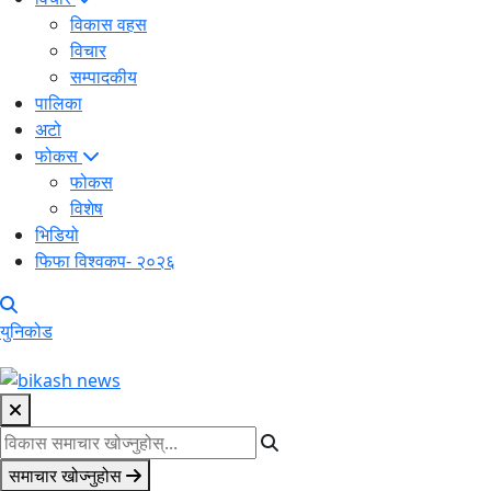
विकास वहस
विचार
सम्पादकीय
पालिका
अटो
फोकस
फोकस
विशेष
भिडियो
फिफा विश्वकप- २०२६
युनिकोड
समाचार खोज्नुहोस