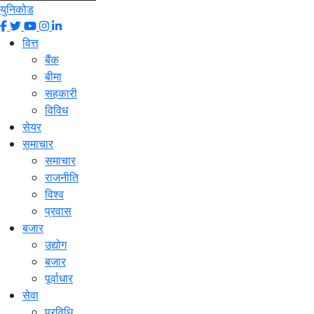
युनिकोड
वित्त
बैंक
बीमा
सहकारी
विविध
सेयर
समाचार
समाचार
राजनीति
विश्व
प्रवास
बजार
उद्योग
बजार
पूर्वाधार
सेवा
प्रविधि