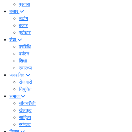
प्रवास
बजार
उद्योग
बजार
पूर्वाधार
सेवा
प्रविधि
पर्यटन
शिक्षा
स्वास्थ्य
जनशक्ति
रोजगारी
नियुक्ति
समाज
जीवनशैली
खेलकुद
साहित्य
रगंमञ्च
विचार