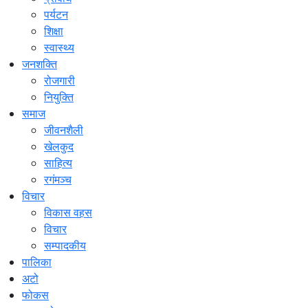
पर्यटन
शिक्षा
स्वास्थ्य
जनशक्ति
रोजगारी
नियुक्ति
समाज
जीवनशैली
खेलकुद
साहित्य
रगंमञ्च
विचार
विकास वहस
विचार
सम्पादकीय
पालिका
अटो
फोकस