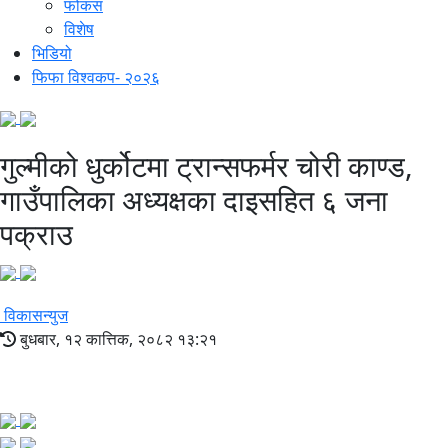
फोकस
विशेष
भिडियो
फिफा विश्वकप- २०२६
गुल्मीको धुर्कोटमा ट्रान्सफर्मर चोरी काण्ड,
गाउँपालिका अध्यक्षका दाइसहित ६ जना
पक्राउ
विकासन्युज
बुधबार, १२ कात्तिक, २०८२ १३:२१