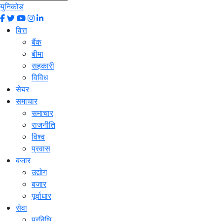
युनिकोड
वित्त
बैंक
बीमा
सहकारी
विविध
सेयर
समाचार
समाचार
राजनीति
विश्व
प्रवास
बजार
उद्योग
बजार
पूर्वाधार
सेवा
प्रविधि