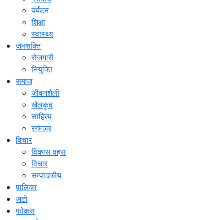
पर्यटन
शिक्षा
स्वास्थ्य
जनशक्ति
रोजगारी
नियुक्ति
समाज
जीवनशैली
खेलकुद
साहित्य
रगंमञ्च
विचार
विकास वहस
विचार
सम्पादकीय
पालिका
अटो
फोकस