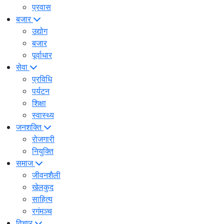
प्रवास
बजार
उद्योग
बजार
पूर्वाधार
सेवा
प्रविधि
पर्यटन
शिक्षा
स्वास्थ्य
जनशक्ति
रोजगारी
नियुक्ति
समाज
जीवनशैली
खेलकुद
साहित्य
रगंमञ्च
विचार