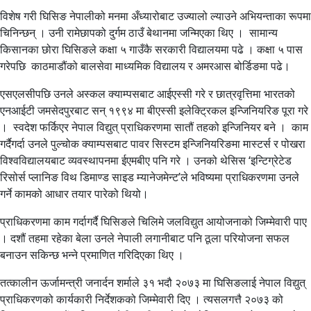
विशेष गरी घिसिङ नेपालीको मनमा अँध्यारोबाट उज्यालो ल्याउने अभियन्ताका रूपमा
चिनिन्छन् । उनी रामेछापको दुर्गम ठाउँ बेथानमा जन्मिएका थिए । सामान्य
किसानका छोरा घिसिङले कक्षा ५ गाउँकै सरकारी विद्यालयमा पढे । कक्षा ५ पास
गरेपछि काठमाडौंको बालसेवा माध्यमिक विद्यालय र अमरआस बोर्डिङमा पढे।
एसएलसीपछि उनले अस्कल क्याम्पसबाट आईएस्सी गरे र छात्रवृत्तिमा भारतको
एनआईटी जमसेदपुरबाट सन् १९९४ मा बीएस्सी इलेक्ट्रिकल इन्जिनियरिङ पूरा गरे
। स्वदेश फर्किएर नेपाल विद्युत् प्राधिकरणमा सातौं तहको इन्जिनियर बने । काम
गर्दैगर्दा उनले पुल्चोक क्याम्पसबाट पावर सिस्टम इन्जिनियरिङमा मास्टर्स र पोखरा
विश्वविद्यालयबाट व्यवस्थापनमा ईएमबीए पनि गरे । उनको थेसिस ‘इन्टिग्रेटेड
रिसोर्स प्लानिङ विथ डिमाण्ड साइड म्यानेजमेन्ट’ले भविष्यमा प्राधिकरणमा उनले
गर्ने कामको आधार तयार पारेको थियो।
प्राधिकरणमा काम गर्दागर्दै घिसिङले चिलिमे जलविद्युत आयोजनाको जिम्मेवारी पाए
। दशौं तहमा रहेका बेला उनले नेपाली लगानीबाट पनि ठूला परियोजना सफल
बनाउन सकिन्छ भन्ने प्रमाणित गरिदिएका थिए ।
तत्कालीन ऊर्जामन्त्री जनार्दन शर्माले ३१ भदौ २०७३ मा घिसिङलाई नेपाल विद्युत्
प्राधिकरणको कार्यकारी निर्देशकको जिम्मेवारी दिए । त्यसलगत्तै २०७३ को