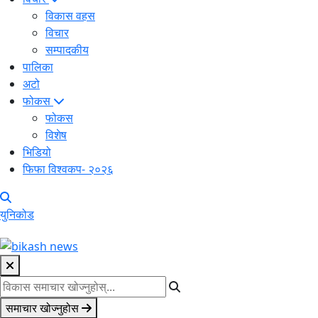
विकास वहस
विचार
सम्पादकीय
पालिका
अटो
फोकस
फोकस
विशेष
भिडियो
फिफा विश्वकप- २०२६
युनिकोड
समाचार खोज्नुहोस