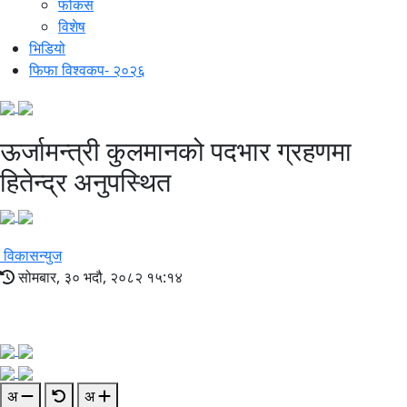
फोकस
विशेष
भिडियो
फिफा विश्वकप- २०२६
ऊर्जामन्त्री कुलमानको पदभार ग्रहणमा
हितेन्द्र अनुपस्थित
विकासन्युज
सोमबार, ३० भदौ, २०८२ १५:१४
अ
अ