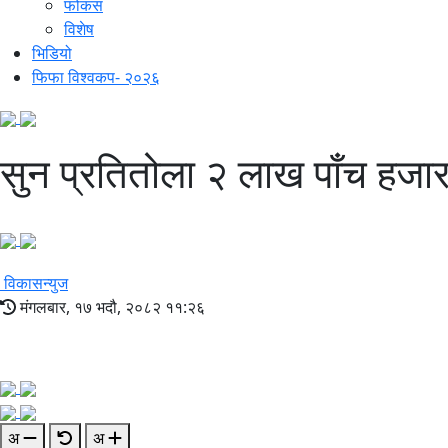
फोकस
विशेष
भिडियो
फिफा विश्वकप- २०२६
सुन प्रतितोला २ लाख पाँच हजार
विकासन्युज
मंगलबार, १७ भदौ, २०८२ ११:२६
अ
अ