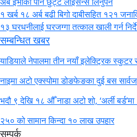
अब ईभीको पनि छुट्टै लाइसेन्स लिनुपर्ने
१ खर्ब १८ अर्ब बढी बिगो दाबीसहित १२१ जनाविरुद
१३ घरधनीलाई घरजग्गा तत्काल खाली गर्न निर्द
सम्बन्धित खबर
याडियाले नेपालमा तीन नयाँ इलेक्ट्रिक स्कुटर स
नाइमा अटो एक्स्पोमा डोङफेङका दुई बस सार्वजन
भदौ ९ देखि १८ औँ नाडा अटो शो, ‘अर्ली बर्ड’म
२५० को सामान किन्दा १० लाख उपहार
सम्पर्क