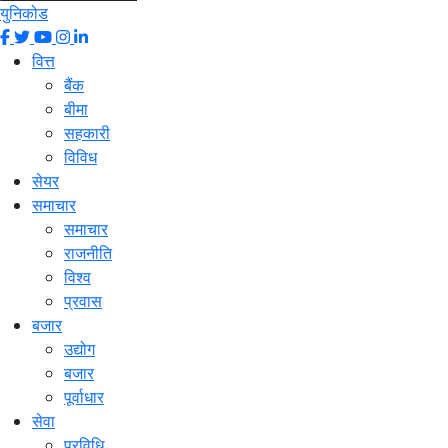
युनिकोड
वित्त
बैंक
बीमा
सहकारी
विविध
सेयर
समाचार
समाचार
राजनीति
विश्व
प्रवास
बजार
उद्योग
बजार
पूर्वाधार
सेवा
प्रविधि