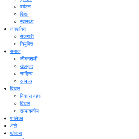
पर्यटन
शिक्षा
स्वास्थ्य
जनशक्ति
रोजगारी
नियुक्ति
समाज
जीवनशैली
खेलकुद
साहित्य
रगंमञ्च
विचार
विकास वहस
विचार
सम्पादकीय
पालिका
अटो
फोकस