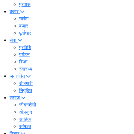
प्रवास
बजार
उद्योग
बजार
पूर्वाधार
सेवा
प्रविधि
पर्यटन
शिक्षा
स्वास्थ्य
जनशक्ति
रोजगारी
नियुक्ति
समाज
जीवनशैली
खेलकुद
साहित्य
रगंमञ्च
विचार