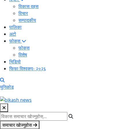
विकास वहस
विचार
सम्पादकीय
पालिका
अटो
फोकस
फोकस
विशेष
भिडियो
फिफा विश्वकप- २०२६
युनिकोड
समाचार खोज्नुहोस