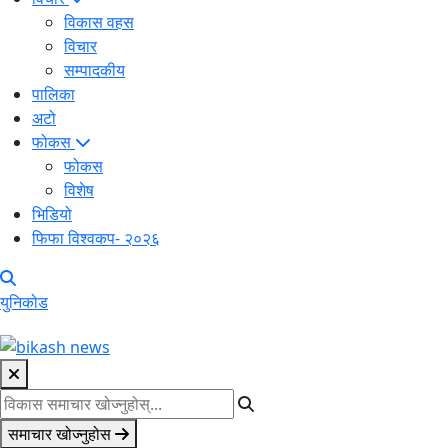
विकास वहस
विचार
सम्पादकीय
पालिका
अटो
फोकस
फोकस
विशेष
भिडियो
फिफा विश्वकप- २०२६
युनिकोड
समाचार खोज्नुहोस