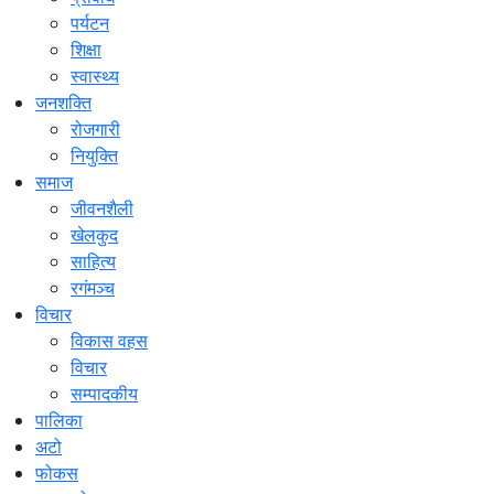
पर्यटन
शिक्षा
स्वास्थ्य
जनशक्ति
रोजगारी
नियुक्ति
समाज
जीवनशैली
खेलकुद
साहित्य
रगंमञ्च
विचार
विकास वहस
विचार
सम्पादकीय
पालिका
अटो
फोकस