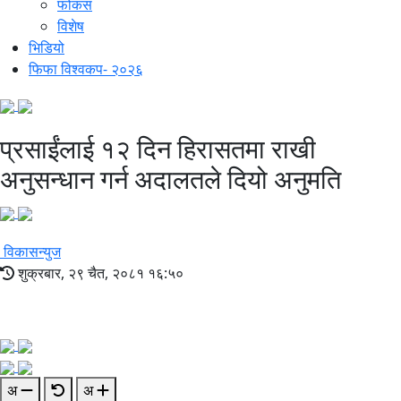
फोकस
विशेष
भिडियो
फिफा विश्वकप- २०२६
प्रसाईंलाई १२ दिन हिरासतमा राखी
अनुसन्धान गर्न अदालतले दियो अनुमति
विकासन्युज
शुक्रबार, २९ चैत, २०८१ १६:५०
अ
अ