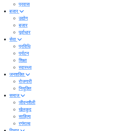
प्रवास
बजार
उद्योग
बजार
पूर्वाधार
सेवा
प्रविधि
पर्यटन
शिक्षा
स्वास्थ्य
जनशक्ति
रोजगारी
नियुक्ति
समाज
जीवनशैली
खेलकुद
साहित्य
रगंमञ्च
विचार