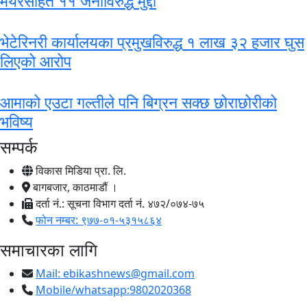
मेयरसहित ११ जनाविरुद्ध मुद्दा
भेटेरिनरी कार्यालयका प्रमुखविरुद्ध १ लाख ३२ हजार घुस
लिएको आरोप
आमाको एउटा गल्तीले पनि बिग्रन सक्छ छोराछोरीको
भविष्य
सम्पर्क
विकास मिडिया प्रा. लि.
बागबजार, काठमाडौं ।
दर्ता नं.: सूचना विभाग दर्ता नं. ४७२/०७४-७५
फोन नम्बर: ९७७-०१-५३१५८६४
समाचारका लागि
Mail:
ebikashnews@gmail.com
Mobile/whatsapp:9802020368