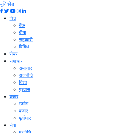
युनिकोड
वित्त
बैंक
बीमा
सहकारी
विविध
सेयर
समाचार
समाचार
राजनीति
विश्व
प्रवास
बजार
उद्योग
बजार
पूर्वाधार
सेवा
प्रविधि