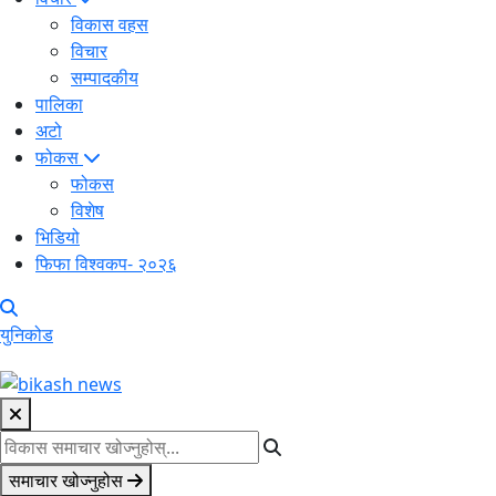
विकास वहस
विचार
सम्पादकीय
पालिका
अटो
फोकस
फोकस
विशेष
भिडियो
फिफा विश्वकप- २०२६
युनिकोड
समाचार खोज्नुहोस