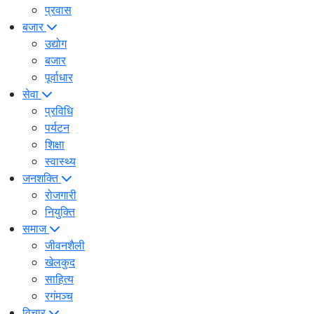
प्रवास
बजार
उद्योग
बजार
पूर्वाधार
सेवा
प्रविधि
पर्यटन
शिक्षा
स्वास्थ्य
जनशक्ति
रोजगारी
नियुक्ति
समाज
जीवनशैली
खेलकुद
साहित्य
रगंमञ्च
विचार