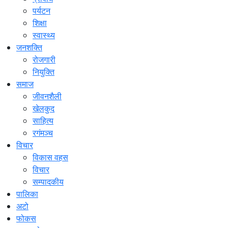
पर्यटन
शिक्षा
स्वास्थ्य
जनशक्ति
रोजगारी
नियुक्ति
समाज
जीवनशैली
खेलकुद
साहित्य
रगंमञ्च
विचार
विकास वहस
विचार
सम्पादकीय
पालिका
अटो
फोकस