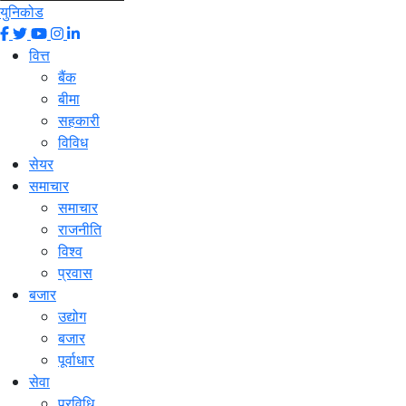
युनिकोड
वित्त
बैंक
बीमा
सहकारी
विविध
सेयर
समाचार
समाचार
राजनीति
विश्व
प्रवास
बजार
उद्योग
बजार
पूर्वाधार
सेवा
प्रविधि