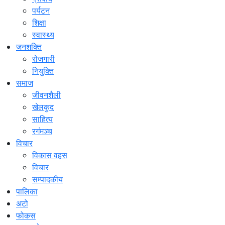
पर्यटन
शिक्षा
स्वास्थ्य
जनशक्ति
रोजगारी
नियुक्ति
समाज
जीवनशैली
खेलकुद
साहित्य
रगंमञ्च
विचार
विकास वहस
विचार
सम्पादकीय
पालिका
अटो
फोकस