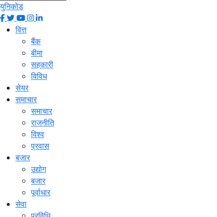
युनिकोड
वित्त
बैंक
बीमा
सहकारी
विविध
सेयर
समाचार
समाचार
राजनीति
विश्व
प्रवास
बजार
उद्योग
बजार
पूर्वाधार
सेवा
प्रविधि