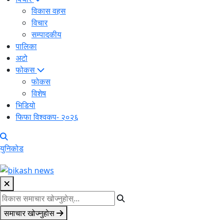
विकास वहस
विचार
सम्पादकीय
पालिका
अटो
फोकस
फोकस
विशेष
भिडियो
फिफा विश्वकप- २०२६
युनिकोड
समाचार खोज्नुहोस