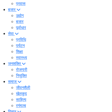
प्रवास
बजार
उद्योग
बजार
पूर्वाधार
सेवा
प्रविधि
पर्यटन
शिक्षा
स्वास्थ्य
जनशक्ति
रोजगारी
नियुक्ति
समाज
जीवनशैली
खेलकुद
साहित्य
रगंमञ्च
विचार