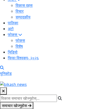
विकास वहस
विचार
सम्पादकीय
पालिका
अटो
फोकस
फोकस
विशेष
भिडियो
फिफा विश्वकप- २०२६
युनिकोड
समाचार खोज्नुहोस