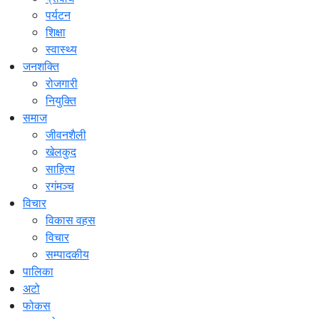
पर्यटन
शिक्षा
स्वास्थ्य
जनशक्ति
रोजगारी
नियुक्ति
समाज
जीवनशैली
खेलकुद
साहित्य
रगंमञ्च
विचार
विकास वहस
विचार
सम्पादकीय
पालिका
अटो
फोकस