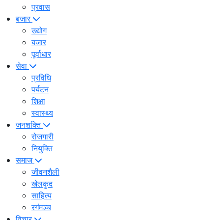
प्रवास
बजार
उद्योग
बजार
पूर्वाधार
सेवा
प्रविधि
पर्यटन
शिक्षा
स्वास्थ्य
जनशक्ति
रोजगारी
नियुक्ति
समाज
जीवनशैली
खेलकुद
साहित्य
रगंमञ्च
विचार