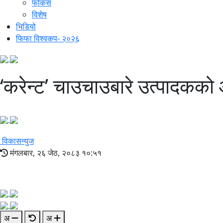
फोकस
विशेष
भिडियो
फिफा विश्वकप- २०२६
‘करेन्ट’ चाउचाउबारे उत्पादकको आ
विकासन्युज
मंगलबार, २६ जेठ, २०८३ १०:५१
अ
अ