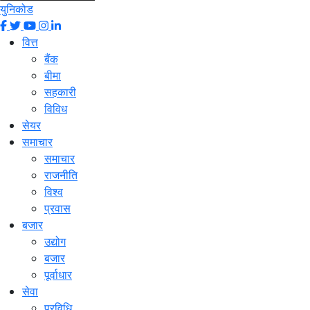
युनिकोड
वित्त
बैंक
बीमा
सहकारी
विविध
सेयर
समाचार
समाचार
राजनीति
विश्व
प्रवास
बजार
उद्योग
बजार
पूर्वाधार
सेवा
प्रविधि