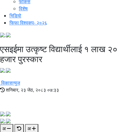
फोकस
विशेष
भिडियो
फिफा विश्वकप- २०२६
एसइईमा उत्कृष्ट विद्यार्थीलाई १ लाख २०
हजार पुरस्कार
विकासन्युज
शनिबार, २३ जेठ, २०८३ ०७:३३
अ
अ