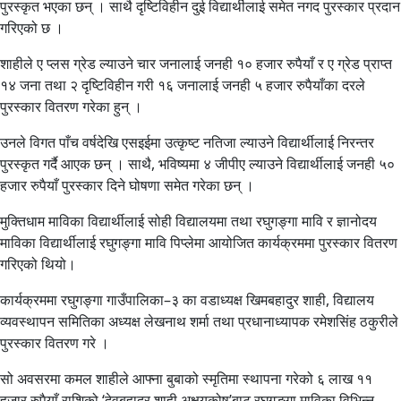
पुरस्कृत भएका छन् । साथै दृष्टिविहीन दुई विद्यार्थीलाई समेत नगद पुरस्कार प्रदान
गरिएको छ ।
शाहीले ए प्लस ग्रेड ल्याउने चार जनालाई जनही १० हजार रुपैयाँ र ए ग्रेड प्राप्त
१४ जना तथा २ दृष्टिविहीन गरी १६ जनालाई जनही ५ हजार रुपैयाँका दरले
पुरस्कार वितरण गरेका हुन् ।
उनले विगत पाँच वर्षदेखि एसइईमा उत्कृष्ट नतिजा ल्याउने विद्यार्थीलाई निरन्तर
पुरस्कृत गर्दै आएक छन् । साथै, भविष्यमा ४ जीपीए ल्याउने विद्यार्थीलाई जनही ५०
हजार रुपैयाँ पुरस्कार दिने घोषणा समेत गरेका छन् ।
मुक्तिधाम माविका विद्यार्थीलाई सोही विद्यालयमा तथा रघुगङ्गा मावि र ज्ञानोदय
माविका विद्यार्थीलाई रघुगङ्गा मावि पिप्लेमा आयोजित कार्यक्रममा पुरस्कार वितरण
गरिएको थियो।
कार्यक्रममा रघुगङ्गा गाउँपालिका–३ का वडाध्यक्ष खिमबहादुर शाही, विद्यालय
व्यवस्थापन समितिका अध्यक्ष लेखनाथ शर्मा तथा प्रधानाध्यापक रमेशसिंह ठकुरीले
पुरस्कार वितरण गरे ।
सो अवसरमा कमल शाहीले आफ्ना बुबाको स्मृतिमा स्थापना गरेको ६ लाख ११
हजार रुपैयाँ राशिको ‘देवबहादुर शाही अक्षयकोष’बाट रघुगङ्गा माविका विभिन्न