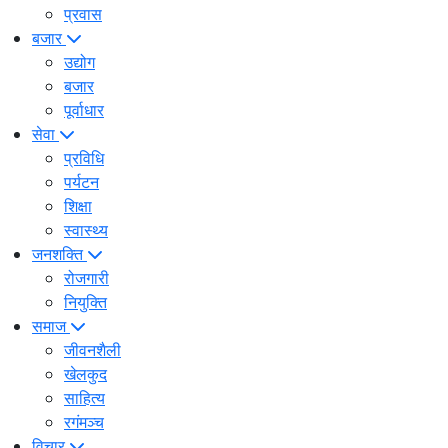
प्रवास
बजार
उद्योग
बजार
पूर्वाधार
सेवा
प्रविधि
पर्यटन
शिक्षा
स्वास्थ्य
जनशक्ति
रोजगारी
नियुक्ति
समाज
जीवनशैली
खेलकुद
साहित्य
रगंमञ्च
विचार