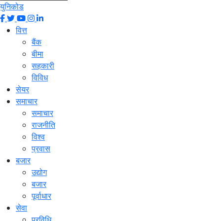
युनिकोड
वित्त
बैंक
बीमा
सहकारी
विविध
सेयर
समाचार
समाचार
राजनीति
विश्व
प्रवास
बजार
उद्योग
बजार
पूर्वाधार
सेवा
प्रविधि