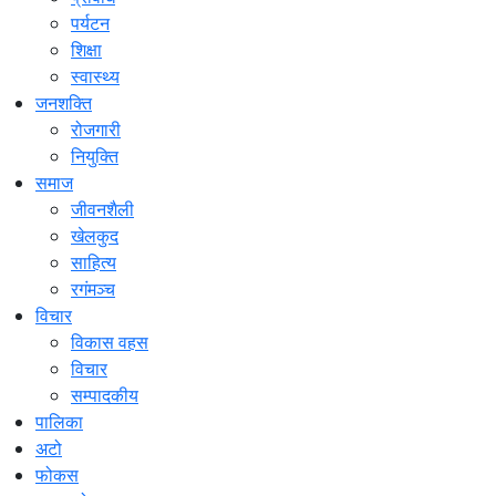
पर्यटन
शिक्षा
स्वास्थ्य
जनशक्ति
रोजगारी
नियुक्ति
समाज
जीवनशैली
खेलकुद
साहित्य
रगंमञ्च
विचार
विकास वहस
विचार
सम्पादकीय
पालिका
अटो
फोकस