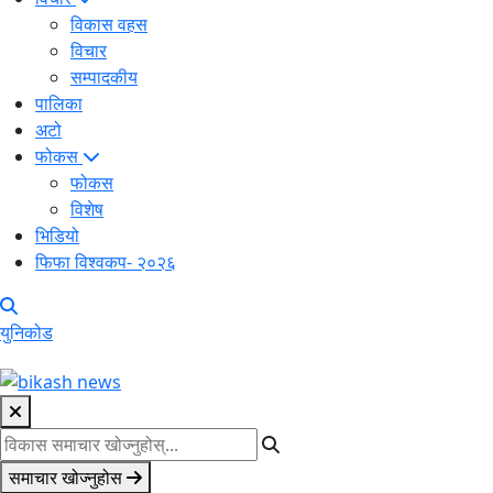
विकास वहस
विचार
सम्पादकीय
पालिका
अटो
फोकस
फोकस
विशेष
भिडियो
फिफा विश्वकप- २०२६
युनिकोड
समाचार खोज्नुहोस