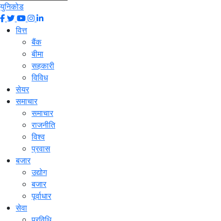
युनिकोड
वित्त
बैंक
बीमा
सहकारी
विविध
सेयर
समाचार
समाचार
राजनीति
विश्व
प्रवास
बजार
उद्योग
बजार
पूर्वाधार
सेवा
प्रविधि