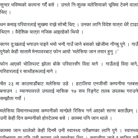
सुन्दर भविष्यको कल्पना गर्दै बसे । उनले निःशुल्क मलेसियाको भूमिमा टेक्ने वाला
थिए ।
धन कमाइ परिवारलाई सुखमा राख्ने सोच्दै थिए । उनका लागि विदेश यात्रा धेरै टाढा
थिएन । वैदेशिक यात्रा नजिक आइरहेको थियो ।
सागर दु:खलाई भगाउन पाइने भयो भन्दै गाउँ जाने बसको खोजीमा गोंगबु पुगे । गाउँ
पुगेको केही सातामै मेनपावरबाट फोन आयो 'मलेसिया जान तयार हुनु ।'
फोन आएको भोलिपल्ट झोला बोके परिवारसँग विदा मागे । गाउँलाई विदा मागे,
परिवारलाई र साथीहरूलाई मागे ।
चैत २३ मा काठमाडौंबाट मलेसिया उडे । हटालिया एनजीसी कम्पनीमा ग्लबस
बनाउन । म्यानपावरले उनलाई मासिक १७ सय रिङ्गेट तलब उपलब्ध गराउने
सम्झौता गर्यो ।
मलेसिया विमानस्थलमा कम्पनीको मान्छेले रिसिभ गर्न आएको सागर बताउँछन् ।
उनी केही दिन कम्पनीको होस्टेलमा बसे । काममा पनि जान थाले ।
काममा जान थालेको केही दिनमै उनी स्वास्थ्य परीक्षणका लागि पुगे । स्वास्थ्य
परीक्षणमा गए पनि उनी काममा भने गइरहेका थिए । कम्पनीमा जाने र तालिम गर्ने