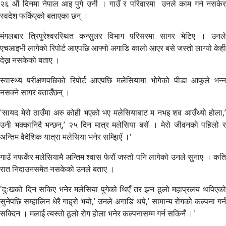
२६ औं दिनमा नेपाल आइ पुगे उनी । गाउँ र परिवारमा उनले काम गर्न नसकेर
स्वदेश फर्किएको बताएका छन् ।
मंगलबार त्रिपुरेश्वरस्थित कन्सुलर विभाग परिसरमा सागर भेटिए । उनले
एचआइभी लागेको रिपोर्ट आएपछि आफ्नो अगाडि कालो आएर बसे जस्तो लाग्यो केही
देख्न नसकेको बताए ।
स्वास्थ्य परीक्षणपछिको रिपोर्ट आएपछि मलेसियामा भोगेको पीडा आफूले भन्न
नसक्ने सागर बताउँछन् ।
'सायद मेरो ठाउँमा अरु कोही भएको भए मलेसियाबाट म नभइ शव आउँथ्यो होला,’
उनी भक्कानिदै भन्छन्,’ २५ दिन मात्र मलेसिया बसें । मेरो जीवनको पहिलो र
अन्तिम वैदेशिक यात्रा मलेसिया भनेर सम्झिएँ ।'
गाउँ नफर्केर मलेसियामै अन्तिम श्वास फेरौं जस्तो पनि लागेको उनले सुनाए । कति
रात निदाउनसमेत नसकेको उनले बताए ।
'दुःखको दिन सकिए भनेर मलेसिया पुगेको थिएँ तर झन ठूलो महाप्रलय थपिएको
सुनेपछि सम्हालिन धेरै गाह्रो भयो,’ उनले अगाडि थपे,’ सामान्य रोगको कल्पना गर्न
सक्दिन । मलाई त्यस्तो ठूलो रोग होला भनेर कल्पनासम्म गर्न सकिनँ ।'