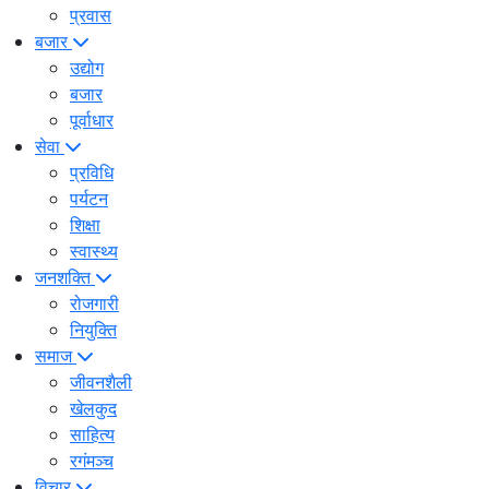
प्रवास
बजार
उद्योग
बजार
पूर्वाधार
सेवा
प्रविधि
पर्यटन
शिक्षा
स्वास्थ्य
जनशक्ति
रोजगारी
नियुक्ति
समाज
जीवनशैली
खेलकुद
साहित्य
रगंमञ्च
विचार