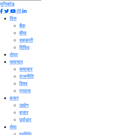
युनिकोड
वित्त
बैंक
बीमा
सहकारी
विविध
सेयर
समाचार
समाचार
राजनीति
विश्व
प्रवास
बजार
उद्योग
बजार
पूर्वाधार
सेवा
प्रविधि