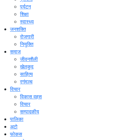
पर्यटन
शिक्षा
स्वास्थ्य
जनशक्ति
रोजगारी
नियुक्ति
समाज
जीवनशैली
खेलकुद
साहित्य
रगंमञ्च
विचार
विकास वहस
विचार
सम्पादकीय
पालिका
अटो
फोकस