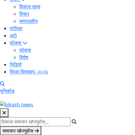
विकास वहस
विचार
सम्पादकीय
पालिका
अटो
फोकस
फोकस
विशेष
भिडियो
फिफा विश्वकप- २०२६
युनिकोड
समाचार खोज्नुहोस