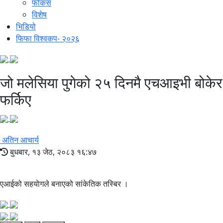
फोकस
विशेष
भिडियो
फिफा विश्वकप- २०२६
जो मलेसिया पुगेको २५ दिनमै एचआइभी बोकेर
फर्किए
अतिन आचार्य
बुधबार, १३ जेठ, २०८३ १६:४७
एआईको सहयाेगले बनाएको सांकेतिक तस्बिर ।